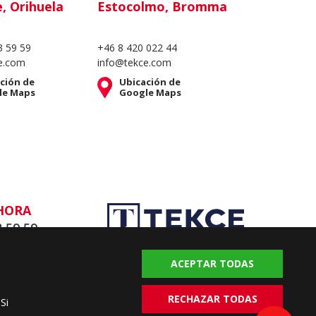
e, Orihuela
Estocolmo, Bromma
3 59 59
+46 8 420 022 44
e.com
info@tekce.com
ción de
Ubicación de
le Maps
Google Maps
HORA
3 59 59
ACEPTAR TODAS
RECHAZAR TODAS
Si