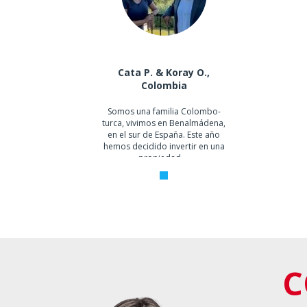
Reventa
0
Vista al Mar
0
Cata P. & Koray O.,
Colombia
Somos una familia Colombo-
turca, vivimos en Benalmádena,
en el sur de España. Este año
hemos decidido invertir en una
propiedad ...
1
C