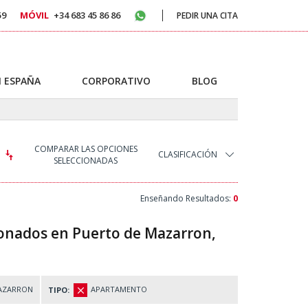
59
MÓVIL
+34 683 45 86 86
PEDIR UNA CITA
 ESPAÑA
CORPORATIVO
BLOG
COMPARAR LAS OPCIONES
CLASIFICACIÓN
SELECCIONADAS
Enseñando Resultados:
0
onados en Puerto de Mazarron,
AZARRON
APARTAMENTO
TIPO: