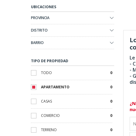
UBICACIONES
PROVINCIA
DISTRITO
L
BARRIO
co
Le
TIPO DE PROPIEDAD
- 
- 
TODO
0
- 
di
APARTAMENTO
0
CASAS
0
¿N
nu
COMERCIO
0
TERRENO
0