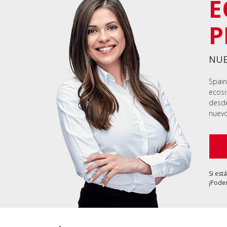
E
P
NUE
Spain
ecosi
desde
nuevo
Si est
¡Podem