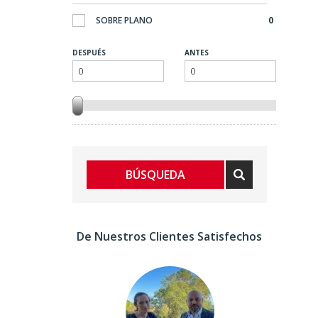
Distancia a Pie de la Playa
0
SOBRE PLANO
0
Distancia a Pie de las Comodidades
0
DESPUÉS
ANTES
Frente a la Playa
0
Garantía de Ingresos por Alquiler
0
Golf
0
Inversión
0
BÚSQUEDA
Listo para Entrar a Vivir
0
De Nuestros Clientes Satisfechos
Lujo
0
Nueva Construcción
0
Ofertas Destacadas
0