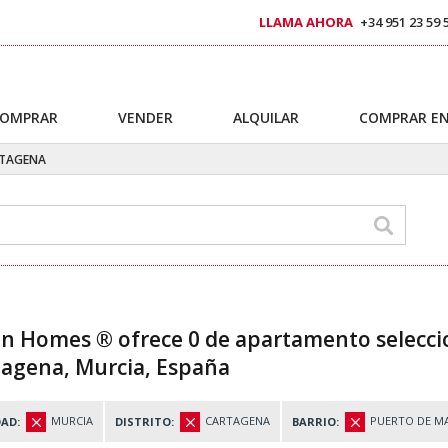
LLAMA AHORA
+34 951 23 59 
OMPRAR
VENDER
ALQUILAR
COMPRAR EN
TAGENA
in Homes ® ofrece 0 de apartamento selecci
tagena, Murcia, España
MURCIA
CARTAGENA
PUERTO DE M
AD:
DISTRITO:
BARRIO: