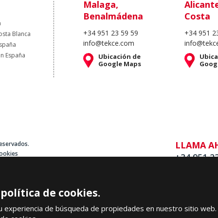
Malaga,
Alicant
Benalmádena
Costa
a
+34 951 23 59 59
+34 951 2
osta Blanca
info@tekce.com
info@tekc
España
en España
Ubicación de
Ubica
Google Maps
Goog
LLAMA A
eservados.
cookies
+34 951 2
olítica de cookies.
su experiencia de búsqueda de propiedades en nuestro sitio web. 