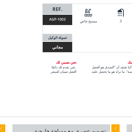
REF.
AGP-1003
3
مسبح خاص
عمولة الوكيل
مجاني
شك
نحن نضمن لك
ننا نعتقد أن "الصدق هو أفضل
نحن نقدم لك دائمًا
ة". ما تراه هو ما تحصل عليه.
أفضل ضمان للسعر.
تصميم عصري مع مساحة خارجية