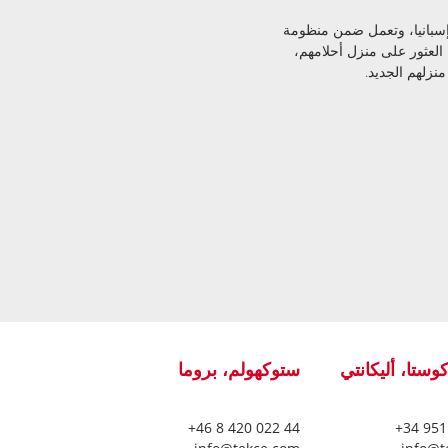
 العلامة التجارية المحلية الرسمية لشركة TEKCE Real Estate في إسبانيا، وتعمل ضمن منظومة
ن العثور على منزل أحلامهم،
منزلهم الجديد.
كوستا، أليكانتي
ستوكهولم، بروما
+46 8 420 022 44
+34 951