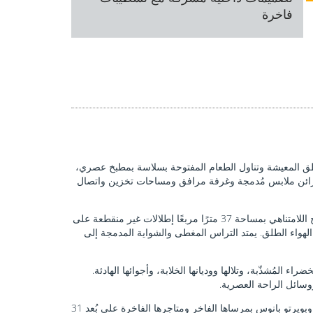
فاخرة
اطق المعيشة وتناول الطعام المفتوحة بسلاسة بمطبخ عصري،
ء وخزائن ملابس مُدمجة وغرفة مرافق ومساحات تخزين واتصال
يقع العقار في الخارج على قطعة أرض واسعة تزيد مساحتها عن 1200 متر مربع مع مناطق خارجية استثنائية للاسترخاء والترفيه. يوفر المسبح اللامتناهي بمساحة 37 مترًا مربعًا إطلالات غير منقطعة على
لهواء الطلق. يمتد التراس المغطى والشواية المدمجة إلى
مُشذّبة، وتلالها ووديانها الخلابة، وأجوائها الهادئة.
وسائل الراحة العصرية.
يوفر المنزل مواصلات مريحة إلى أفضل مناطق كوستا ديل سول. تقع شواطئ ميخاس كوستا على بُعد حوالي 9 كم، وماربيا على بُعد 24 كم، وبويرتو بانوس بمرساها الفاخر ومتاجرها الفاخرة على بُعد 31