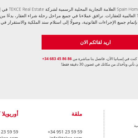
تُعد Spain Homes
TEKCE العالمية للعقارات. نرافق عملاءنا في جميع مراحل رحلة شراء العقار، بدءًا م
بإتمام جميع الإجراءات القانونية، وصولًا إلى استلام سند الملكية والاستقرار في 
اريد لقائكم الان
 كنت في إسبانيا الآن، فاتصل بنا مباشرة من
+34 683 45 86 86
 نأتي ونأخذك من مكانك في غضون 30 دقيقة فقط!
ملقة
أوريويلا 
ية
 23 59 59
+34 951 23 59 59