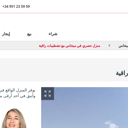
+34 951 23 59 59
ا
شراء
بيع
إيجار
يخاس
منزل حصري في ميخاس مع تشطيبات راقية
اقية
يوفر المنزل الواقع 
وأنيق في أحد أرقى م