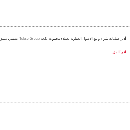
أدير عمليات شراء و بيع الأصول العقارية لعملاء مجموعة تكجة Tekce Group. بصفتي مسؤولاً عن العقود و الاستحواذ على ...
اقرأ المزيد