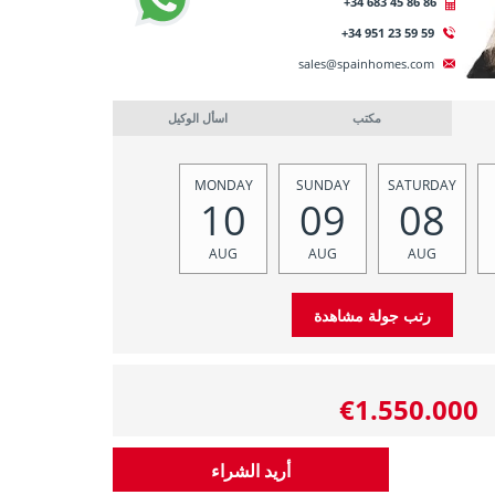
+34 683 45 86 86
+34 951 23 59 59
sales@spainhomes.com
مكتب
اسأل الوكيل
MONDAY
SUNDAY
SATURDAY
10
09
08
AUG
AUG
AUG
€1.550.000
أريد الشراء