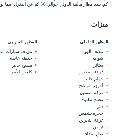
كم. يبعد مطار مالقة الدولي حوالي 36 كم عن المنزل، مما يوفر سهولة الوصول إلى المدن الأوروبية الرئيسية.
ميزات
المظهر الداخلي
المظهر الخارجي
مكيف الهواء
موقف سيارات (مغ
شواية
حديقة خاصة
ستائر
مسبح خاص
غرفة الملابس
كاميرا الأمن
حمام خاص
أجهزة المطبخ
غرفة الغسيل
مطبخ مفتوح
دش
حجرة تشمس
غرفة التخزين
تراس
سلع بيضاء