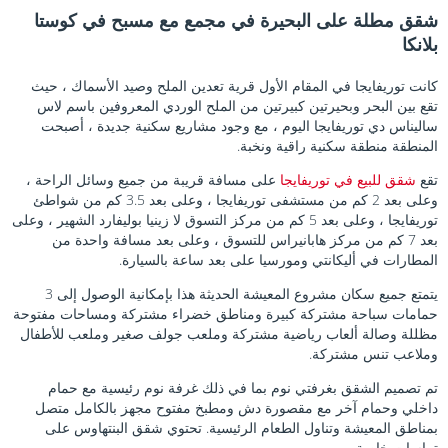
شقق مطلة على البحيرة في مجمع مع مسبح في كوستا
بلانكا
كانت توريفايجا في المقام الأول قرية تعدين الملح وصيد الأسماك ، حيث
تقع بين البحر وبحيرتين كبيرتين من الملح الوردي المعروفين باسم لاس
ساليناس دي توريفايجا اليوم ، مع وجود مشاريع سكنية جديدة ، أصبحت
المنطقة منطقة سكنية راقية ونخبة.
تقع
شقق للبيع في توريفايجا
على مسافة قريبة من جميع وسائل الراحة ،
وعلى بعد 2 كم من مستشفى توريفايجا ، وعلى بعد 3.5 كم من شواطئ
توريفايجا ، وعلى بعد 5 كم من مركز التسوق لا زينيا بوليفارد الشهير ، وعلى
بعد 7 كم من مركز هابانيراس للتسوق ، وعلى بعد مسافة واحدة من
المطارات في أليكانتي ومورسيا على بعد ساعة بالسيارة.
يتمتع جميع سكان مشروع المعيشة الحديثة هذا بإمكانية الوصول إلى 3
حمامات سباحة مشتركة كبيرة ومناطق خضراء مشتركة ومساحات مفتوحة
مظللة وصالة ألعاب رياضية مشتركة وملعب جولف صغير وملعب للأطفال
وملاعب تنس مشتركة.
تم تصميم الشقق بغرفتي نوم بما في ذلك غرفة نوم رئيسية مع حمام
داخلي وحمام آخر مع مقصورة دش ومطبخ مفتوح مجهز بالكامل متصل
بمناطق المعيشة وتناول الطعام الرئيسية. تحتوي شقق البنتهاوس على
تراسات خاصة.