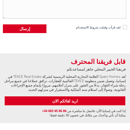
لقد قرأت وقبلت
شروط الاستخدام
.
قابل فريقنا المحترف
فريقنا الخبير المحلي جاهز لمساعدتكم
تُعد Spain Homes العلامة التجارية المحلية الرسمية لشركة TEKCE Real Estate في
إسبانيا، وتعمل ضمن منظومة TEKCE العالمية للعقارات. نرافق عملاءنا في جميع مراحل
رحلة شراء العقار، بدءًا من العثور على منزل أحلامهم، مرورًا بإتمام جميع الإجراءات
القانونية، وصولًا إلى استلام سند الملكية والاستقرار في منزلهم الجديد.
اريد لقائكم الان
إذا كنت في إسبانيا الآن، فاتصل بنا مباشرة من
+34 683 45 86 86
يمكننا أن نأتي ونأخذك من مكانك في غضون 30 دقيقة فقط!