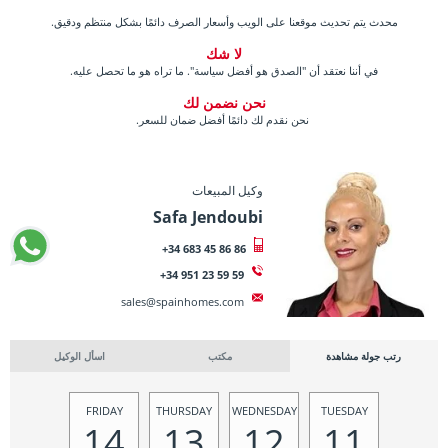
محدث يتم تحديث موقعنا على الويب وأسعار الصرف دائمًا بشكل منتظم ودقيق.
لا شك
في أننا نعتقد أن "الصدق هو أفضل سياسة". ما تراه هو ما تحصل عليه.
نحن نضمن لك
نحن نقدم لك دائمًا أفضل ضمان للسعر.
وكيل المبيعات
Safa Jendoubi
+34 683 45 86 86
+34 951 23 59 59
sales@spainhomes.com
رتب جولة مشاهدة
مكتب
اسأل الوكيل
FRIDAY
THURSDAY
WEDNESDAY
TUESDAY
14
13
12
11