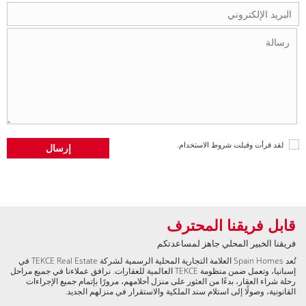
لقد قرأت وقبلت
شروط الاستخدام
.
قابل فريقنا المحترف
فريقنا الخبير المحلي جاهز لمساعدتكم
تُعد Spain Homes العلامة التجارية المحلية الرسمية لشركة TEKCE Real Estate في
إسبانيا، وتعمل ضمن منظومة TEKCE العالمية للعقارات. نرافق عملاءنا في جميع مراحل
رحلة شراء العقار، بدءًا من العثور على منزل أحلامهم، مرورًا بإتمام جميع الإجراءات
القانونية، وصولًا إلى استلام سند الملكية والاستقرار في منزلهم الجديد.