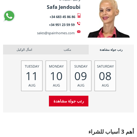
Safa Jendoubi
+34 683 45 86 86
+34 951 23 59 59
sales@spainhomes.com
رتب جولة مشاهدة
مكتب
اسأل الوكيل
TUESDAY
MONDAY
SUNDAY
SATURDAY
11
10
09
08
AUG
AUG
AUG
AUG
أهم 3 أسباب للشراء