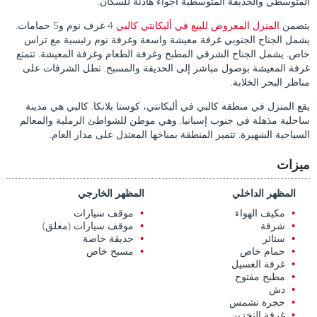
المتوسطي والحديقة المتوسطية أجواءً هادئة للسكان.
يتضمن
المنزل المعروض للبيع في أليكانتي كالبي
4 غرف نوم و5 حمامات.
يشمل الجناح الجنوبي غرفة معيشة واسعة وغرفة نوم رئيسية مع تراس
خاص. يشمل الجناح الشرقي المطبخ وغرفة الطعام وغرفة المعيشة. تتمتع
غرفة المعيشة بوصول مباشر إلى الحديقة والمسبح. تطل الشرفات على
مناظر البحر الخلابة.
يقع المنزل في منطقة كالبي في أليكانتي، كوستا بلانكا. كالبي هي مدينة
ساحلية مذهلة في جنوب إسبانيا. وهي موطن للشواطئ الرملية والمعالم
السياحية الشهيرة. تتميز المنطقة بمناخها المعتدل على مدار العام.
ميزات
المظهر الداخلي
المظهر الخارجي
مكيف الهواء
موقف سيارات
شرفة
موقف سيارات (مغلق)
ستائر
حديقة خاصة
حمام خاص
مسبح خاص
غرفة الغسيل
مطبخ مفتوح
دش
حجرة تشمس
غرفة التخزين