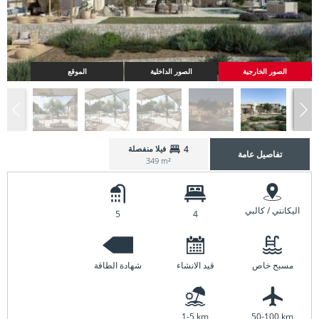
الصور الخارجية
الصور الداخلية
الموقع
4
فيلا منفصلة
تفاصيل عامة
349 m²
اليكانتي / كالبي
5
4
مسبح خاص
قيد الانشاء
شهادة الطاقة
1-5 km
50-100 km