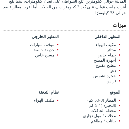
المدينة حوالي كيلومترين. تقع الشواطئ على بُعد 7 كيلومترات، بينما يقع
أقرب ملعب غولف على بُعد 3 كيلومترات من الفيلات. أما أقرب مطار فيبعد
حوالي 38 كيلومترًا.
ميزات
المظهر الداخلي
المظهر الخارجي
مكيف الهواء
موقف سيارات
ستائر
حديقة خاصة
حمام خاص
مسبح خاص
أجهزة المطبخ
مطبخ مفتوح
دش
حجرة تشمس
تراس
الموقع
نظام التدفئة
المطار (0-50 كم)
مكيف الهواء
(البحيرة (1-5 كم
محطة الحافلات
محلات / مول تجاري
حانات / مطاعم