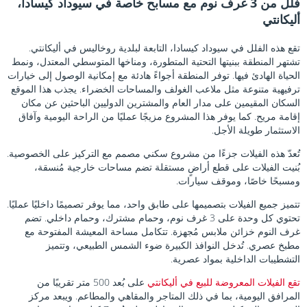
فلل من 3 غرف نوم مع مسابح خاصة في سيوداد كيسادا،
أليكانتي
تقع هذه الفلل في سيوداد كيسادا، التابعة لبلدية روخاليس في أليكانتي.
تشتهر المنطقة ببنيتها التحتية المتطورة، ومناخها المتوسطي المعتدل، ونمط
الحياة الهادئ فيها. توفر المنطقة أجواءً هادئة مع إمكانية الوصول إلى خيارات
ترفيهية متنوعة مثل ملاعب الغولف والمساحات الخضراء. يجذب هذا الموقع
السكان المقيمين على مدار العام والمشترين الدوليين الباحثين عن مكان
إقامة مريح. كما يوفر هذا المشروع مزيجًا عمليًا من الراحة اليومية وآفاق
الاستثمار طويلة الأجل.
تُعدّ هذه الفيلات جزءًا من مشروع سكني مصمم مع التركيز على الخصوصية.
بُنيت الفيلات على قطع أراضٍ مستقلة تضم مساحات خارجية مُنسقة،
ومسبحًا خاصًا، وموقف سيارات.
تتميز جميع الفيلات بتصميمها على طابق واحد، مما يوفر تصميمًا داخليًا عمليًا.
تحتوي كل وحدة على 3 غرف نوم، وحمام مشترك، وحمام داخلي. تضم
غرف النوم خزائن ملابس مُجهزة. تتكامل مساحة المعيشة المفتوحة مع
مطبخ عصري. تُدخل النوافذ الكبيرة ضوء الشمس الطبيعي، وتتميز
التشطيبات الداخلية بمواد عصرية.
تقع الفيلات المعروضة للبيع في أليكانتي
على بُعد 500 متر تقريبًا من
المرافق اليومية، بما في ذلك المتاجر والمقاهي والمطاعم. ويبعد مركز