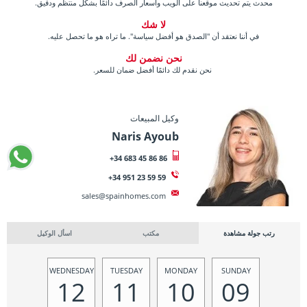
محدث يتم تحديث موقعنا على الويب وأسعار الصرف دائمًا بشكل منتظم ودقيق.
لا شك
في أننا نعتقد أن "الصدق هو أفضل سياسة". ما تراه هو ما تحصل عليه.
نحن نضمن لك
نحن نقدم لك دائمًا أفضل ضمان للسعر.
وكيل المبيعات
Naris Ayoub
+34 683 45 86 86
+34 951 23 59 59
sales@spainhomes.com
رتب جولة مشاهدة
مكتب
اسأل الوكيل
WEDNESDAY
TUESDAY
MONDAY
SUNDAY
12
11
10
09