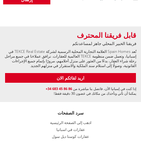
قابل فريقنا المحترف
فريقنا الخبير المحلي جاهز لمساعدتكم
تُعد Spain Homes العلامة التجارية المحلية الرسمية لشركة TEKCE Real Estate في
إسبانيا، وتعمل ضمن منظومة TEKCE العالمية للعقارات. نرافق عملاءنا في جميع مراحل
رحلة شراء العقار، بدءًا من العثور على منزل أحلامهم، مرورًا بإتمام جميع الإجراءات
القانونية، وصولًا إلى استلام سند الملكية والاستقرار في منزلهم الجديد.
اريد لقائكم الان
إذا كنت في إسبانيا الآن، فاتصل بنا مباشرة من
+34 683 45 86 86
يمكننا أن نأتي ونأخذك من مكانك في غضون 30 دقيقة فقط!
سرد الصفحات
اذهب إلى الصفحة الرئيسية
عقارات في اسبانيا
عقارات كوستا ديل سول