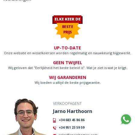
ELKE KEER DE
BESTE
PRIJS
UP-TO-DATE
Onze website en wisselkoersen worden regelmatig en nauwkeurig bijgewerkt.
GEEN TWIJFEL
Wij geloven dat "Eerlijkheid het beste beleid is". Wat je ziet is wat je krijgt.
WIJ GARANDEREN
Wij bieden u altijd de beste prijsgarantie.
VERKOOPAGENT
Jarno Harthoorn
+34 683 45 86 86
+34 951 23 59 59
sales@spainhomes.com