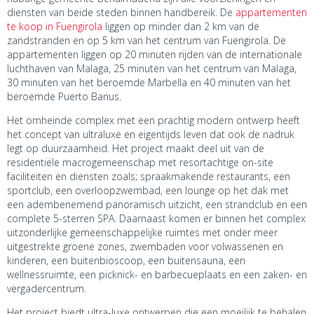
diensten van beide steden binnen handbereik. De
appartementen
te koop in Fuengirola
liggen op minder dan 2 km van de
zandstranden en op 5 km van het centrum van Fuengirola. De
appartementen liggen op 20 minuten rijden van de internationale
luchthaven van Malaga, 25 minuten van het centrum van Malaga,
30 minuten van het beroemde Marbella en 40 minuten van het
beroemde Puerto Banus.
Het omheinde complex met een prachtig modern ontwerp heeft
het concept van ultraluxe en eigentijds leven dat ook de nadruk
legt op duurzaamheid. Het project maakt deel uit van de
residentiële macrogemeenschap met resortachtige on-site
faciliteiten en diensten zoals; spraakmakende restaurants, een
sportclub, een overloopzwembad, een lounge op het dak met
een adembenemend panoramisch uitzicht, een strandclub en een
complete 5-sterren SPA. Daarnaast komen er binnen het complex
uitzonderlijke gemeenschappelijke ruimtes met onder meer
uitgestrekte groene zones, zwembaden voor volwassenen en
kinderen, een buitenbioscoop, een buitensauna, een
wellnessruimte, een picknick- en barbecueplaats en een zaken- en
vergadercentrum.
Het project biedt ultra-luxe ontwerpen die een moeilijk te behalen