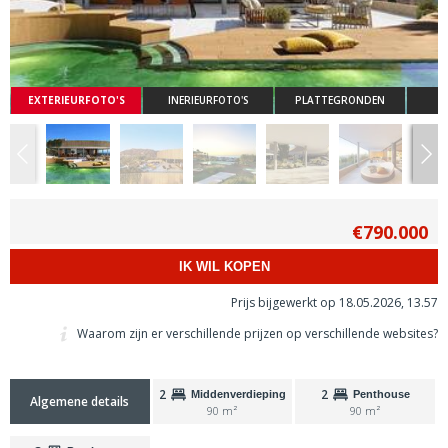
EXTERIEURFOTO'S
INERIEURFOTO'S
PLATTEGRONDEN
€790.000
IK WIL KOPEN
Prijs bijgewerkt op 18.05.2026, 13.57
Waarom zijn er verschillende prijzen op verschillende websites?
2
2
Middenverdieping
Penthouse
Algemene details
90 m²
90 m²