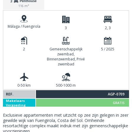
3
Penthouse
116 m²
Málaga / Fuengirola
3
2, 3
2
Gemeenschappelijk
5 / 2025
zwembad,
Binnenzwembad, Privé
zwembad
0-50 km
500-1000 m
REF.
AGP-0709
Makelaars
GRATIS
Vergoeding
Exclusieve appartementen met uitzicht op zee zijn gelegen in zeer
gewilde wijk van Fuengirola, Costa del Sol. Omheinde
resortachtige complex maakt indruk met zijn gemeenschappelijke
voorzieningen.