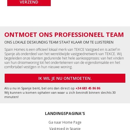
ONTMOET ONS PROFESSIONEEL TEAM
ONS LOKALE DESKUNDIG TEAM STAAT KLAAR OM TE LUISTEREN
Spain Homes is een officieel lokaal merk van TEKCE Vastgoed en is actief in
Spanje als onderdeel van het wereldwijde vastgoednetwerk van TEKCE. Wij
begeleiden onze klanten gedurende het hele aankoopproces: van het vinden
van hun droomwoning tot het ondertekenen van de eigendomsakte en het
comfortabel vestigen in hun nieuwe woning.
IK WIL JE NU ONTMOETEN.
Als u nu in Spanje bent, bel ons dan direct op
+34 683 45 86 86
Wij kunnen u komen ophalen van waar u zich bevindt binnen slechts 30
minuten!
LANDINGSPAGINA'S
Ga naar Home Page
Vastgoed in Spanje