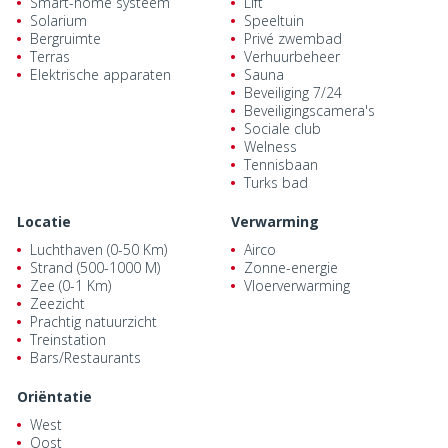
Smart-home systeem
Lift
Solarium
Speeltuin
Bergruimte
Privé zwembad
Terras
Verhuurbeheer
Elektrische apparaten
Sauna
Beveiliging 7/24
Beveiligingscamera's
Sociale club
Welness
Tennisbaan
Turks bad
Locatie
Verwarming
Luchthaven (0-50 Km)
Airco
Strand (500-1000 M)
Zonne-energie
Zee (0-1 Km)
Vloerverwarming
Zeezicht
Prachtig natuurzicht
Treinstation
Bars/Restaurants
Oriëntatie
West
Oost