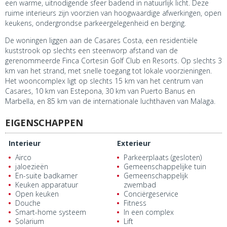
een warme, uitnodigende sfeer badend in natuurlijk licht. Deze
ruime interieurs zijn voorzien van hoogwaardige afwerkingen, open
keukens, ondergrondse parkeergelegenheid en berging.
De woningen liggen aan de Casares Costa, een residentiële
kuststrook op slechts een steenworp afstand van de
gerenommeerde Finca Cortesin Golf Club en Resorts. Op slechts 3
km van het strand, met snelle toegang tot lokale voorzieningen.
Het wooncomplex ligt op slechts 15 km van het centrum van
Casares, 10 km van Estepona, 30 km van Puerto Banus en
Marbella, en 85 km van de internationale luchthaven van Malaga.
EIGENSCHAPPEN
Interieur
Exterieur
Airco
Parkeerplaats (gesloten)
jaloezieën
Gemeenschappelijke tuin
En-suite badkamer
Gemeenschappelijk
Keuken apparatuur
zwembad
Open keuken
Conciërgeservice
Douche
Fitness
Smart-home systeem
In een complex
Solarium
Lift