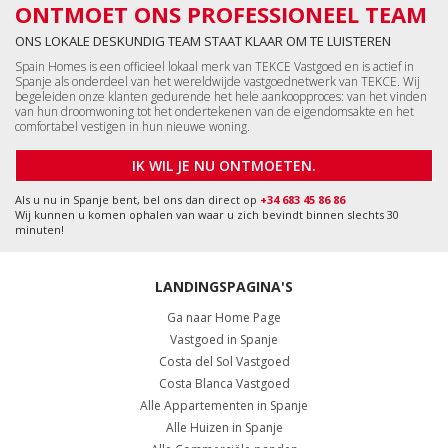
ONTMOET ONS PROFESSIONEEL TEAM
ONS LOKALE DESKUNDIG TEAM STAAT KLAAR OM TE LUISTEREN
Spain Homes is een officieel lokaal merk van TEKCE Vastgoed en is actief in
Spanje als onderdeel van het wereldwijde vastgoednetwerk van TEKCE. Wij
begeleiden onze klanten gedurende het hele aankoopproces: van het vinden
van hun droomwoning tot het ondertekenen van de eigendomsakte en het
comfortabel vestigen in hun nieuwe woning.
IK WIL JE NU ONTMOETEN.
Als u nu in Spanje bent, bel ons dan direct op
+34 683 45 86 86
Wij kunnen u komen ophalen van waar u zich bevindt binnen slechts 30
minuten!
LANDINGSPAGINA'S
Ga naar Home Page
Vastgoed in Spanje
Costa del Sol Vastgoed
Costa Blanca Vastgoed
Alle Appartementen in Spanje
Alle Huizen in Spanje