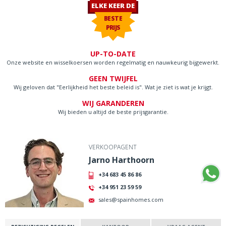
ELKE KEER DE
BESTE
PRIJS
UP-TO-DATE
Onze website en wisselkoersen worden regelmatig en nauwkeurig bijgewerkt.
GEEN TWIJFEL
Wij geloven dat "Eerlijkheid het beste beleid is". Wat je ziet is wat je krijgt.
WIJ GARANDEREN
Wij bieden u altijd de beste prijsgarantie.
VERKOOPAGENT
Jarno Harthoorn
+34 683 45 86 86
+34 951 23 59 59
sales@spainhomes.com