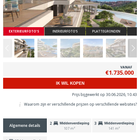
EXTERIEURFOTO'S
INERIEURFOTO'S
PLATTEGRONDEN
VANAF
€1.735.000
IK WIL KOPEN
Prijs bijgewerkt op 30.06.2026, 10.43
Waarom zijn er verschillende prijzen op verschillende websites?
2
3
Middenverdieping
Middenverdieping
Algemene details
107 m²
141 m²