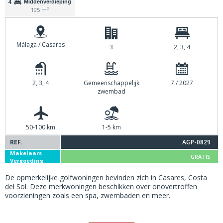
4
Middenverdieping
195 m²
Málaga / Casares
3
2, 3, 4
2, 3, 4
Gemeenschappelijk
7 / 2027
zwembad
50-100 km
1-5 km
REF.
AGP-0829
Makelaars
GRATIS
Vergoeding
De opmerkelijke golfwoningen bevinden zich in Casares, Costa
del Sol. Deze merkwoningen beschikken over onovertroffen
voorzieningen zoals een spa, zwembaden en meer.