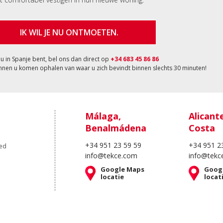
IK WIL JE NU ONTMOETEN.
nu in Spanje bent, bel ons dan direct op
+34 683 45 86 86
nnen u komen ophalen van waar u zich bevindt binnen slechts 30 minuten!
Málaga,
Alicant
Benalmádena
Costa
+34 951 23 59 59
+34 951 2
oed
info@tekce.com
info@tekc
Google Maps
Goog
locatie
locat