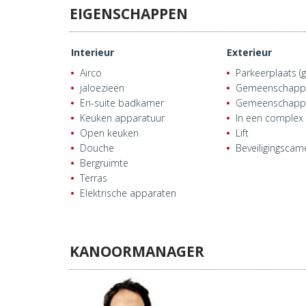
EIGENSCHAPPEN
Interieur
Exterieur
Airco
Parkeerplaats (g
jaloezieën
Gemeenschappel
En-suite badkamer
Gemeenschappe
Keuken apparatuur
In een complex
Open keuken
Lift
Douche
Beveiligingscam
Bergruimte
Terras
Elektrische apparaten
KANOORMANAGER