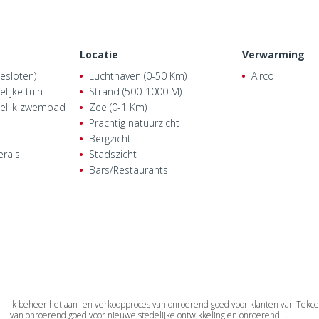
Locatie
Verwarming
esloten)
Luchthaven (0-50 Km)
Airco
ijke tuin
Strand (500-1000 M)
lijk zwembad
Zee (0-1 Km)
Prachtig natuurzicht
Bergzicht
era's
Stadszicht
Bars/Restaurants
Ik beheer het aan- en verkoopproces van onroerend goed voor klanten van Tekce
van onroerend goed voor nieuwe stedelijke ontwikkeling en onroerend ...