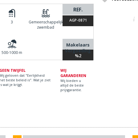
REF.
AGP-0871
3
Gemeenschappelijk
zwembad
Makelaars
Vergoeding
500-1000 m
%2
GEEN TWIJFEL
WIJ
Wij geloven dat "Eerlijkheid
GARANDEREN
het beste beleid is". Wat je ziet
Wij bieden u
is wat je krijgt.
altijd de beste
prijsgarantie.