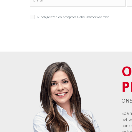
Ik heb gelezen en accepteer
Gebruiksvoorwaarden
.
O
P
ONS
Spain
het w
aanko
en he