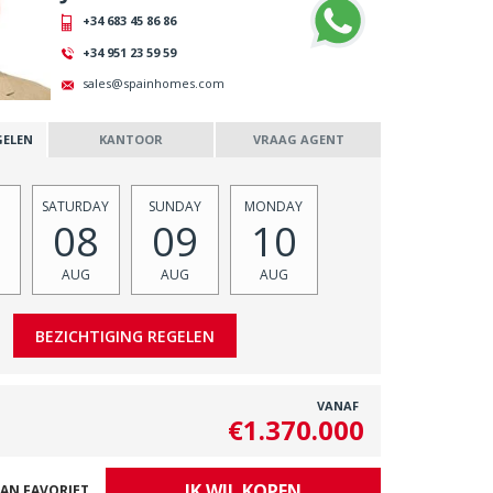
+34 683 45 86 86
+34 951 23 59 59
sales@spainhomes.com
GELEN
KANTOOR
VRAAG AGENT
SATURDAY
SUNDAY
MONDAY
08
09
10
AUG
AUG
AUG
VANAF
€1.370.000
IK WIL KOPEN
AN FAVORIET