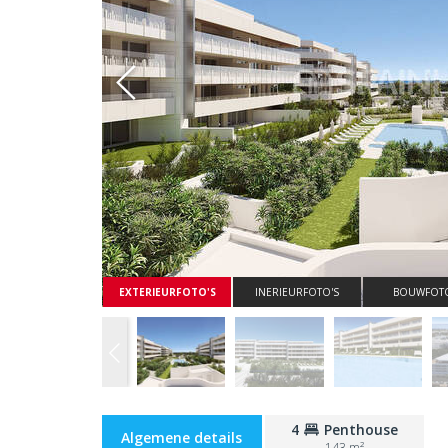
Whatsapp
EXTERIEURFOTO'S
INERIEURFOTO'S
BOUWFOTO
4
Penthouse
Algemene details
143 m²