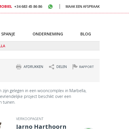
MOBIEL
+34 683 45 86 86
MAAK EEN AFSPRAAK
 SPANJE
ONDERNEMING
BLOG
LLA
AFDRUKKEN
DELEN
RAPPORT
zijn gelegen in een wooncomplex in Marbella,
evriendelijke project beschikt over een
 tuinen.
VERKOOPAGENT
Jarno Harthoorn