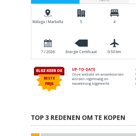
Málaga / Marbella
5
4
7 / 2026
Energie Certificaat
0-50 km
UP-TO-DATE
ELKE KEER DE
Onze website en wisselkoersen
BESTE
worden regelmatig en
PRIJS
nauwkeurig bijgewerkt.
TOP 3 REDENEN OM TE KOPEN