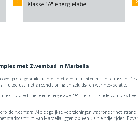
Klasse "A" energielabel
mplex met Zwembad in Marbella
 over grote gebruiksruimtes met een ruim interieur en terrassen. 
ijn uitgerust met airconditioning en geluids- en warmte-isolatie.
 in een project met een energielabel "A". Het omheinde complex he
o de Alcantara. Alle dagelijkse voorzieningen waaronder het strand zi
et stadscentrum van Marbella liggen op een klein eindje rijden. Bove