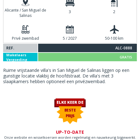
Alicante / San Miguel de
3
2
Salinas
Privé zwembad
5 / 2027
50-100 km
REF.
ALC-0888
Makelaars
GRATIS
Vergoeding
Ruime vrijstaande villa's in San Miguel de Salinas liggen op een
gunstige locatie vlakbij de hoofdstraat. De villa's met 3
slaapkamers hebben optioneel een privézwembad.
ELKE KEER DE
BESTE
PRIJS
UP-TO-DATE
Onze website en wisselkoersen worden regelmatig en nauwkeurig bijgewerkt.