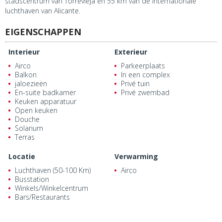
stadscentrum van Torrevieja en 55 km van de internationale
luchthaven van Alicante.
EIGENSCHAPPEN
Interieur
Exterieur
Airco
Parkeerplaats
Balkon
In een complex
jaloezieën
Privé tuin
En-suite badkamer
Privé zwembad
Keuken apparatuur
Open keuken
Douche
Solarium
Terras
Locatie
Verwarming
Luchthaven (50-100 Km)
Airco
Busstation
Winkels/Winkelcentrum
Bars/Restaurants