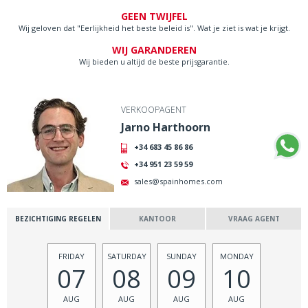
GEEN TWIJFEL
Wij geloven dat "Eerlijkheid het beste beleid is". Wat je ziet is wat je krijgt.
WIJ GARANDEREN
Wij bieden u altijd de beste prijsgarantie.
VERKOOPAGENT
Jarno Harthoorn
+34 683 45 86 86
+34 951 23 59 59
sales@spainhomes.com
BEZICHTIGING REGELEN
KANTOOR
VRAAG AGENT
FRIDAY
SATURDAY
SUNDAY
MONDAY
07
08
09
10
AUG
AUG
AUG
AUG