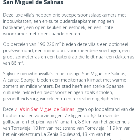
San Miguel de Salinas
Deze luxe villa's hebben drie tweepersoonsslaapkamers met
inbouwkasten, een en-suite ouderslaapkamer, nog een
badkamer, een open keuken en eethoek, en een lichte
woonkamer met openslaande deuren.
Op percelen van 196-226 m² bieden deze villa's een optioneel
privézwembad, een ruime oprit voor meerdere voertuigen, een
groot zonneterras en een buitentrap die leidt naar een dakterras
van 86 m².
Stijlvolle nieuwbouwvilla's in het rustige San Miguel de Salinas,
Alicante, Spanje, bieden een mediterraan klimaat met warme
zomers en milde winters. De stad heeft een sterke Spaanse
culturele invloed en biedt voorzieningen zoals scholen,
gezondheidszorg, winkelcentra en recreatiemogelijkheden.
Deze
villa's in San Miguel de Salinas
liggen op loopafstand van de
hoofdstraat en voorzieningen. Ze liggen op 6,2 km van de
golfbaan en het plein van Villamartin, 8,8 km van het ziekenhuis
van Torrevieja, 10 km van het strand van Torrevieja, 11,9 km van
het winkelcentrum La Zenia Boulevard, 13 km van het