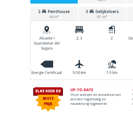
2
Penthouse
3
Gelijkvloers
64 m²
81 m²
Alicante /
2, 3
2
Ge
Guardamar del
Segura
Energie Certificaat
0-50 km
1-5 km
UP-TO-DATE
ELKE KEER DE
Onze website en wisselkoersen
BESTE
worden regelmatig en
PRIJS
nauwkeurig bijgewerkt.