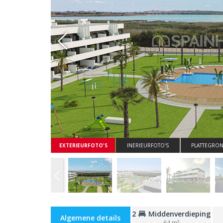
Whatsapp
EXTERIEURFOTO'S
INERIEURFOTO'S
PLATTEGRO
2
Middenverdieping
Algemene details
64 m²