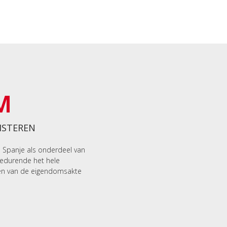
M
ISTEREN
n Spanje als onderdeel van
gedurende het hele
en van de eigendomsakte