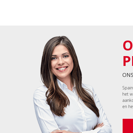
O
P
ONS
Spain
het w
aanko
en he