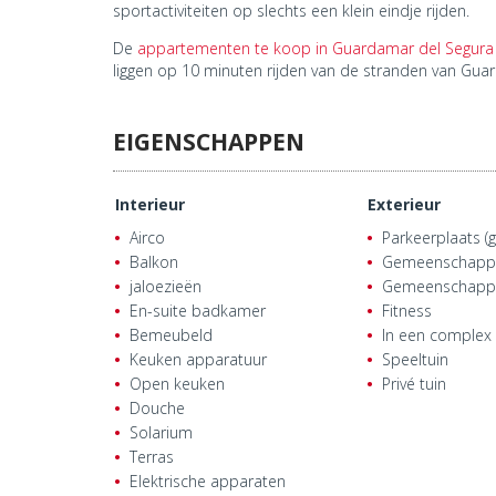
sportactiviteiten op slechts een klein eindje rijden.
De
appartementen te koop in Guardamar del Segura
liggen op 10 minuten rijden van de stranden van Gua
EIGENSCHAPPEN
Interieur
Exterieur
Airco
Parkeerplaats (g
Balkon
Gemeenschappel
jaloezieën
Gemeenschappe
En-suite badkamer
Fitness
Bemeubeld
In een complex
Keuken apparatuur
Speeltuin
Open keuken
Privé tuin
Douche
Solarium
Terras
Elektrische apparaten