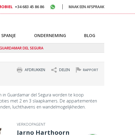
MOBIEL
+34 683 45 86 86
MAAK EEN AFSPRAAK
 SPANJE
ONDERNEMING
BLOG
 GUARDAMAR DEL SEGURA
AFDRUKKEN
DELEN
RAPPORT
 in Guardamar del Segura worden te koop
pties met 2 en 3 slaapkamers. De appartementen
tranden, luchthavens en wandelmogelijkheden.
VERKOOPAGENT
Jarno Harthoorn