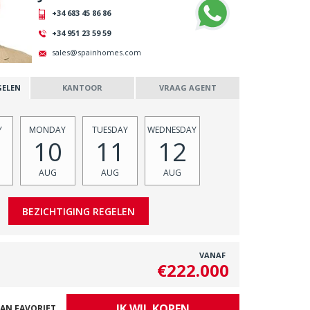
+34 683 45 86 86
+34 951 23 59 59
sales@spainhomes.com
GELEN
KANTOOR
VRAAG AGENT
Y
MONDAY
TUESDAY
WEDNESDAY
10
11
12
AUG
AUG
AUG
VANAF
€222.000
IK WIL KOPEN
AN FAVORIET