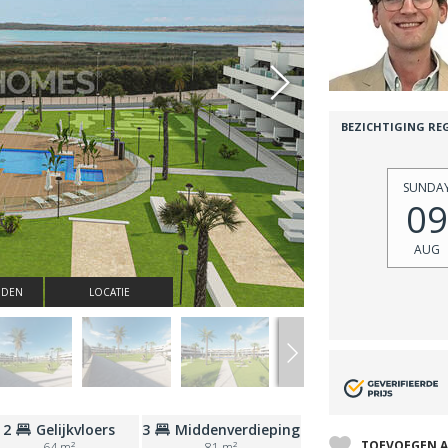
BEZICHTIGING RE
SUNDA
09
AUG
NDEN
LOCATIE
2
Gelijkvloers
3
Middenverdieping
TOEVOEGEN A
64 m²
81 m²