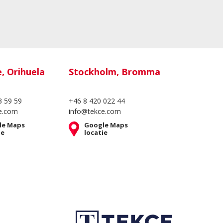
e, Orihuela
Stockholm, Bromma
3 59 59
+46 8 420 022 44
e.com
info@tekce.com
le Maps
Google Maps
ie
locatie