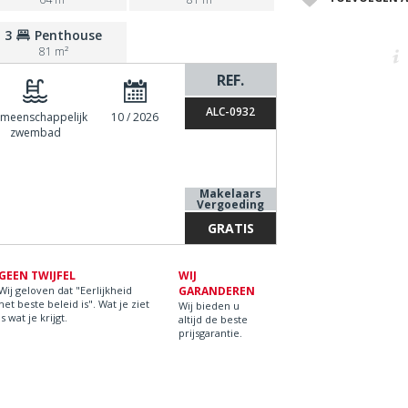
3
Penthouse
81 m²
REF.
ALC-0932
meenschappelijk
10 / 2026
zwembad
Makelaars
Vergoeding
GRATIS
GEEN TWIJFEL
WIJ
Wij geloven dat "Eerlijkheid
GARANDEREN
het beste beleid is". Wat je ziet
Wij bieden u
is wat je krijgt.
altijd de beste
prijsgarantie.