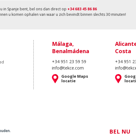
nu in Spanje bent, bel ons dan direct op
+34 683 45 86 86
nnen u komen ophalen van waar u zich bevindt binnen slechts 30 minuten!
Málaga,
Alicant
Benalmádena
Costa
+34 951 23 59 59
+34 951 2
oed
info@tekce.com
info@tekc
Google Maps
Goog
locatie
locat
BEL NU
ouden.