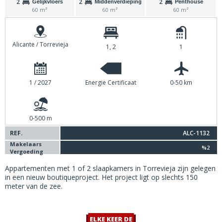
2
2
2
Gelijkvloers
Middenverdieping
Penthouse
60 m²
60 m²
60 m²
Alicante / Torrevieja
1, 2
1
1 / 2027
Energie Certificaat
0-50 km
0-500 m
REF.
ALC-1132
Makelaars
%2
Vergoeding
Appartementen met 1 of 2 slaapkamers in Torrevieja zijn gelegen
in een nieuw boutiqueproject. Het project ligt op slechts 150
meter van de zee.
ELKE KEER DE