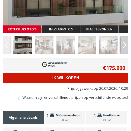
EXTERIEURFOTO'S
INERIEURFOTO'S
PLATTEGRONDEN
€175.000
IK WIL KOPEN
Prijs bijgewerkt op 20.07.2026, 10.29
Waarom zijn er verschillende prijzen op verschillende websites?
1
1
Middenverdieping
Penthouse
Algemene details
30 m²
30 m²