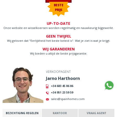
BESTE
PRIJS
UP-TO-DATE
Onze website en wisselkoersen worden regelmatig en nauwkeurig bijgewerkt.
GEEN TWIJFEL
Wij geloven dat "Eerlijkheid het beste beleid is". Wat je ziet is wat je krijgt.
WIJ GARANDEREN
Wij bieden u altijd de beste prijsgarantie.
VERKOOPAGENT
Jarno Harthoorn
+34 683 45 86 86
+34 951 23 59 59
sales@spainhomes.com
BEZICHTIGING REGELEN
KANTOOR
VRAAG AGENT