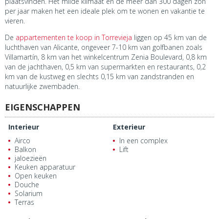
plaatsvinden. Het milde klimaat en de meer dan 300 dagen zon
per jaar maken het een ideale plek om te wonen en vakantie te
vieren.
De
appartementen te koop in Torrevieja
liggen op 45 km van de
luchthaven van Alicante, ongeveer 7-10 km van golfbanen zoals
Villamartín, 8 km van het winkelcentrum Zenia Boulevard, 0,8 km
van de jachthaven, 0,5 km van supermarkten en restaurants, 0,2
km van de kustweg en slechts 0,15 km van zandstranden en
natuurlijke zwembaden.
EIGENSCHAPPEN
Interieur
Exterieur
Airco
In een complex
Balkon
Lift
jaloezieën
Keuken apparatuur
Open keuken
Douche
Solarium
Terras