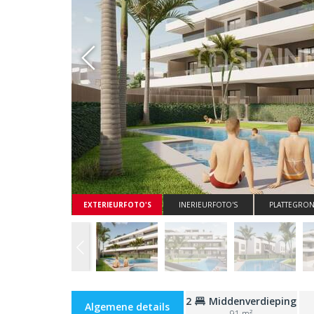
Whatsapp
EXTERIEURFOTO'S
INERIEURFOTO'S
PLATTEGRO
2
Middenverdieping
Algemene details
91 m²