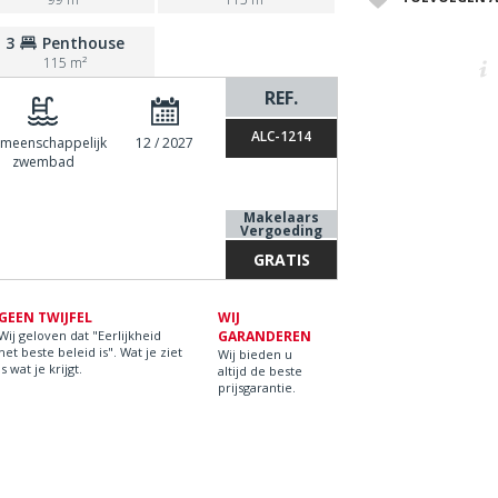
3
Penthouse
115 m²
REF.
ALC-1214
meenschappelijk
12 / 2027
zwembad
Makelaars
Vergoeding
GRATIS
GEEN TWIJFEL
WIJ
Wij geloven dat "Eerlijkheid
GARANDEREN
het beste beleid is". Wat je ziet
Wij bieden u
is wat je krijgt.
altijd de beste
prijsgarantie.