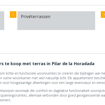
Privéterrassen
 te koop met terras in Pilar de la Horadada
 om lichte en functionele woonruimtes te creëren die bijdragen aan 
uime woonkamer met veel natuurlijk licht. Elk appartement beschikt 
en voor hoogwaardige afwerkingen voor een lange levensduur en een
tworpen woonwijk die comfort en dagelijkse functionaliteit voorops
anningsruimtes, allemaal verbonden door goed georganiseerde wande
woners.