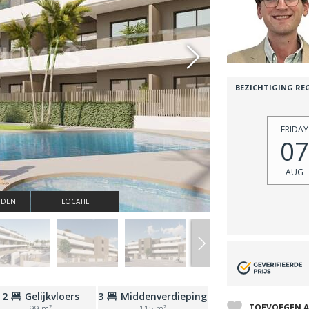
BEZICHTIGING RE
FRIDAY
07
AUG
NDEN
LOCATIE
2
Gelijkvloers
3
Middenverdieping
TOEVOEGEN A
99 m²
115 m²