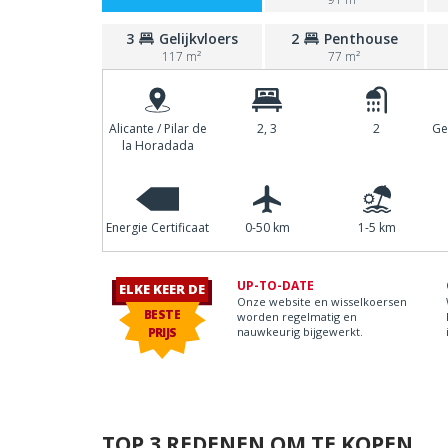
3
Gelijkvloers
2
Penthouse
117 m²
77 m²
Alicante / Pilar de
2, 3
2
Ge
la Horadada
Energie Certificaat
0-50 km
1-5 km
UP-TO-DATE
ELKE KEER DE
Onze website en wisselkoersen
BESTE
worden regelmatig en
PRIJS
nauwkeurig bijgewerkt.
TOP 3 REDENEN OM TE KOPEN