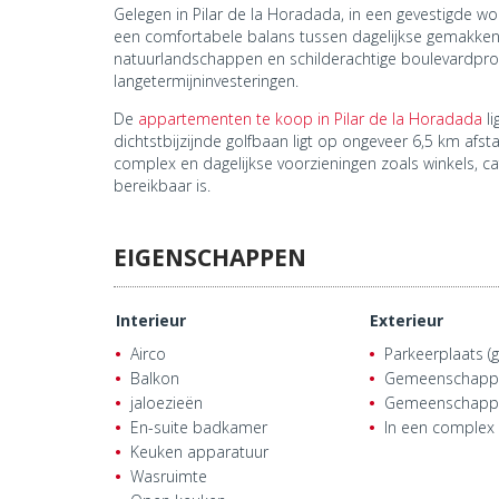
Gelegen in Pilar de la Horadada, in een gevestigde 
een comfortabele balans tussen dagelijkse gemakken 
natuurlandschappen en schilderachtige boulevardpro
langetermijninvesteringen.
De
appartementen te koop in Pilar de la Horadada
li
dichtstbijzijnde golfbaan ligt op ongeveer 6,5 km afs
complex en dagelijkse voorzieningen zoals winkels, c
bereikbaar is.
EIGENSCHAPPEN
Interieur
Exterieur
Airco
Parkeerplaats (g
Balkon
Gemeenschappel
jaloezieën
Gemeenschappe
En-suite badkamer
In een complex
Keuken apparatuur
Wasruimte