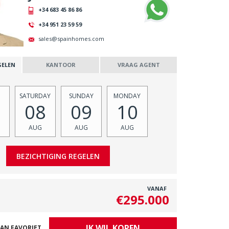
+34 683 45 86 86
+34 951 23 59 59
sales@spainhomes.com
GELEN
KANTOOR
VRAAG AGENT
SATURDAY
SUNDAY
MONDAY
08
09
10
AUG
AUG
AUG
VANAF
€295.000
IK WIL KOPEN
AN FAVORIET