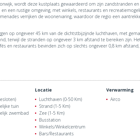
woonwijk, wordt deze kustplaats gewaardeerd om zijn zandstranden e
en een rustige omgeving, met winkels, restaurants en recreatiemogel
menades verrijken de woonervaring, waardoor de regio een aantrekke
ggen op ongeveer 45 km van de dichtstbijzijnde luchthaven, met gemak
tand, terwijl de stranden op ongeveer 3 km afstand te bereiken zijn. H
afés en restaurants bevinden zich op slechts ongeveer 0,8 km afstand,
Locatie
Verwarming
esloten)
Luchthaven (0-50 Km)
Airco
ijke tuin
Strand (1-5 Km)
lijk zwembad
Zee (1-5 Km)
Busstation
Winkels/Winkelcentrum
Bars/Restaurants