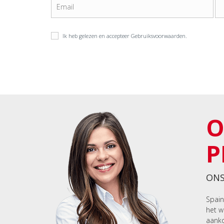
Ik heb gelezen en accepteer
Gebruiksvoorwaarden
.
O
P
ONS
Spain
het w
aanko