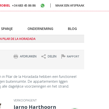
MOBIEL
+34 683 45 86 86
MAAK EEN AFSPRAAK
 SPANJE
ONDERNEMING
BLOG
N PILAR DE LA HORADADA
AFDRUKKEN
DELEN
RAPPORT
in Pilar de la Horadada hebben een functioneel
eigen buitenruimte. De appartementen liggen
j alle dagelijkse voorzieningen en het strand.
VERKOOPAGENT
Jarno Harthoorn