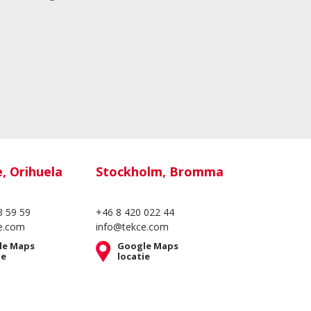
e, Orihuela
Stockholm, Bromma
3 59 59
+46 8 420 022 44
e.com
info@tekce.com
le Maps
Google Maps
ie
locatie