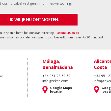
t comfortabel vestigen in hun nieuwe woning.
IK WIL JE NU ONTMOETEN.
nu in Spanje bent, bel ons dan direct op
+34 683 45 86 86
nnen u komen ophalen van waar u zich bevindt binnen slechts 30 minuten!
Málaga,
Alicant
Benalmádena
Costa
+34 951 23 59 59
+34 951 2
oed
info@tekce.com
info@tekc
Google Maps
Goog
locatie
locat