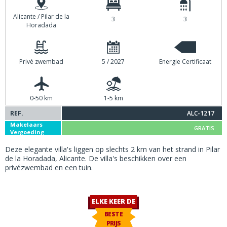
Alicante / Pilar de la
3
3
Horadada
Privé zwembad
5 / 2027
Energie Certificaat
0-50 km
1-5 km
REF.
ALC-1217
Makelaars
GRATIS
Vergoeding
Deze elegante villa's liggen op slechts 2 km van het strand in Pilar
de la Horadada, Alicante. De villa's beschikken over een
privézwembad en een tuin.
ELKE KEER DE
BESTE
PRIJS