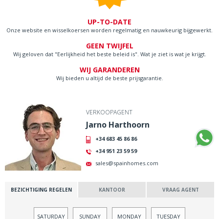
UP-TO-DATE
Onze website en wisselkoersen worden regelmatig en nauwkeurig bijgewerkt.
GEEN TWIJFEL
Wij geloven dat "Eerlijkheid het beste beleid is". Wat je ziet is wat je krijgt.
WIJ GARANDEREN
Wij bieden u altijd de beste prijsgarantie.
VERKOOPAGENT
Jarno Harthoorn
+34 683 45 86 86
+34 951 23 59 59
sales@spainhomes.com
BEZICHTIGING REGELEN
KANTOOR
VRAAG AGENT
SATURDAY
SUNDAY
MONDAY
TUESDAY