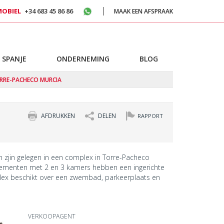
MOBIEL
+34 683 45 86 86
MAAK EEN AFSPRAAK
 SPANJE
ONDERNEMING
BLOG
ORRE-PACHECO MURCIA
AFDRUKKEN
DELEN
RAPPORT
zjin gelegen in een complex in Torre-Pacheco
ementen met 2 en 3 kamers hebben een ingerichte
ex beschikt over een zwembad, parkeerplaats en
VERKOOPAGENT