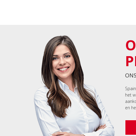
O
P
ONS
Spain
het w
aanko
en he