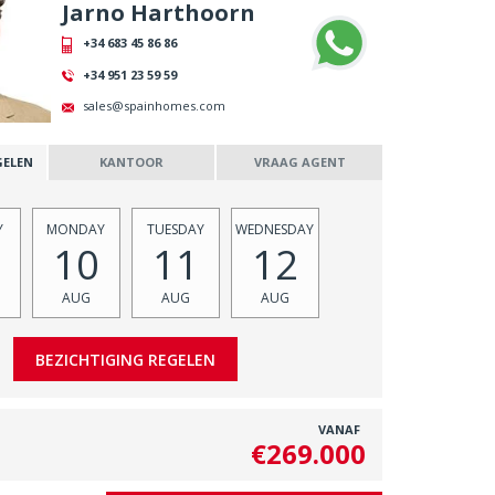
Jarno Harthoorn
+34 683 45 86 86
+34 951 23 59 59
sales@spainhomes.com
GELEN
KANTOOR
VRAAG AGENT
Y
MONDAY
TUESDAY
WEDNESDAY
10
11
12
AUG
AUG
AUG
VANAF
€269.000