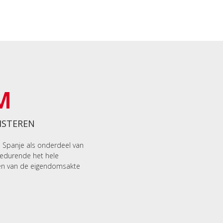
M
ISTEREN
n Spanje als onderdeel van
gedurende het hele
en van de eigendomsakte