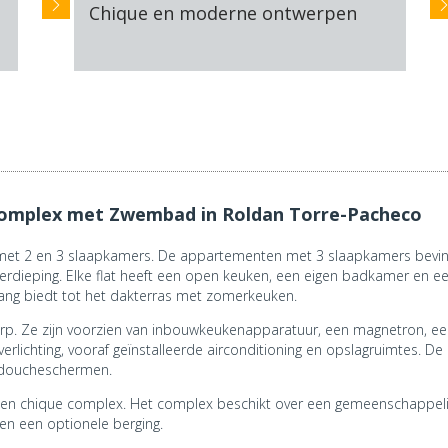
Chique en moderne ontwerpen
Complex met Zwembad in Roldan Torre-Pacheco
met 2 en 3 slaapkamers. De appartementen met 3 slaapkamers bevi
rdieping. Elke flat heeft een open keuken, een eigen badkamer en 
gang biedt tot het dakterras met zomerkeuken.
p. Ze zijn voorzien van inbouwkeukenapparatuur, een magnetron, een
verlichting, vooraf geïnstalleerde airconditioning en opslagruimte
n doucheschermen.
 een chique complex. Het complex beschikt over een gemeenschappeli
en een optionele berging.