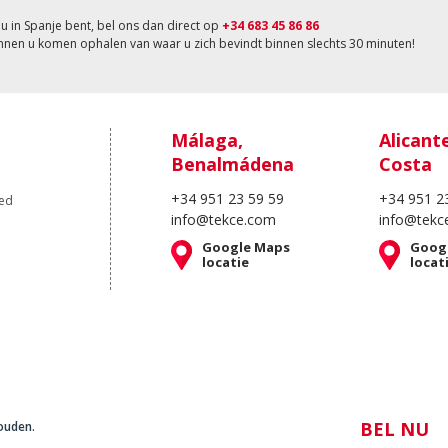
nu in Spanje bent, bel ons dan direct op
+34 683 45 86 86
nnen u komen ophalen van waar u zich bevindt binnen slechts 30 minuten!
Málaga,
Alicant
Benalmádena
Costa
+34 951 23 59 59
+34 951 2
oed
info@tekce.com
info@tekc
Google Maps
Goog
locatie
locat
BEL NU
ouden.