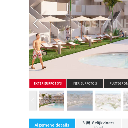
Whatsapp
EXTERIEURFOTO'S
INERIEURFOTO'S
PLATTEGRO
3
Gelijkvloers
Algemene details
80 m²