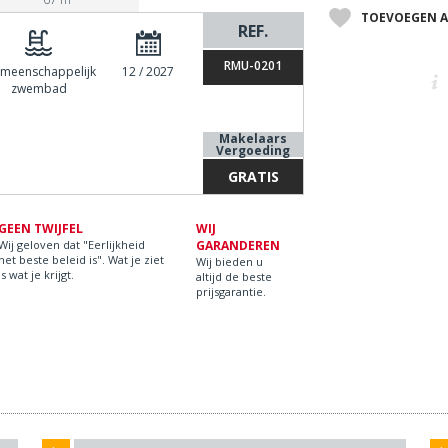
TOEVOEGEN A
REF.
RMU-0201
meenschappelijk
12 / 2027
zwembad
Makelaars
Vergoeding
GRATIS
GEEN TWIJFEL
WIJ
Wij geloven dat "Eerlijkheid
GARANDEREN
het beste beleid is". Wat je ziet
Wij bieden u
is wat je krijgt.
altijd de beste
prijsgarantie.