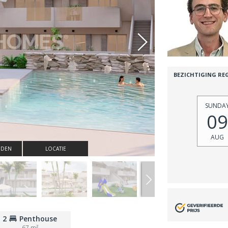
BEZICHTIGING RE
SUNDA
09
AUG
NDEN
LOCATIE
2
Penthouse
67 m²