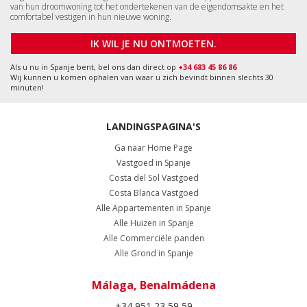
van hun droomwoning tot het ondertekenen van de eigendomsakte en het
comfortabel vestigen in hun nieuwe woning.
IK WIL JE NU ONTMOETEN.
Als u nu in Spanje bent, bel ons dan direct op
+34 683 45 86 86
Wij kunnen u komen ophalen van waar u zich bevindt binnen slechts 30
minuten!
LANDINGSPAGINA'S
Ga naar Home Page
Vastgoed in Spanje
Costa del Sol Vastgoed
Costa Blanca Vastgoed
Alle Appartementen in Spanje
Alle Huizen in Spanje
Alle Commerciële panden
Alle Grond in Spanje
Málaga, Benalmádena
+34 951 23 59 59