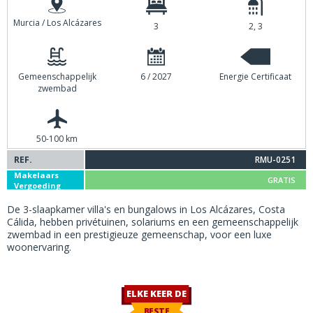
Murcia / Los Alcázares
3
2, 3
Gemeenschappelijk
6 / 2027
Energie Certificaat
zwembad
50-100 km
REF.
RMU-0251
Makelaars
GRATIS
Vergoeding
De 3-slaapkamer villa's en bungalows in Los Alcázares, Costa
Cálida, hebben privétuinen, solariums en een gemeenschappelijk
zwembad in een prestigieuze gemeenschap, voor een luxe
woonervaring.
ELKE KEER DE
BESTE