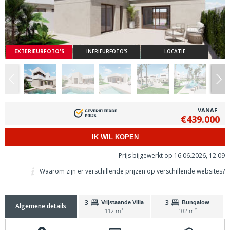
EXTERIEURFOTO'S
INERIEURFOTO'S
LOCATIE
VANAF
€439.000
IK WIL KOPEN
Prijs bijgewerkt op 16.06.2026, 12.09
Waarom zijn er verschillende prijzen op verschillende websites?
3
3
Vrijstaande Villa
Bungalow
Algemene details
112 m²
102 m²