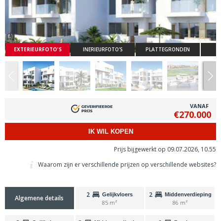
EXTERIEURFOTO'S
INERIEURFOTO'S
PLATTEGRONDEN
VANAF
€270.000
IK WIL KOPEN
Prijs bijgewerkt op 09.07.2026, 10.55
Waarom zijn er verschillende prijzen op verschillende websites?
2
2
Gelijkvloers
Middenverdieping
Algemene details
85 m²
86 m²