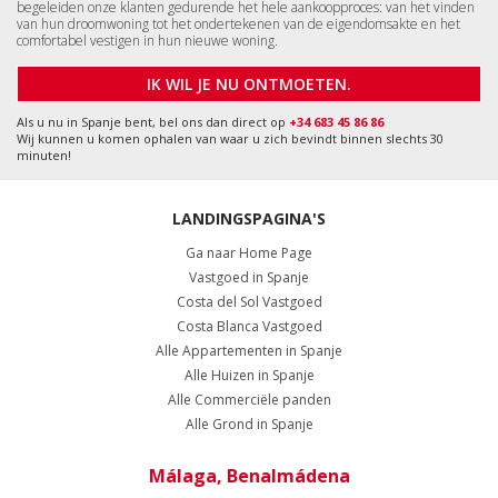
begeleiden onze klanten gedurende het hele aankoopproces: van het vinden
van hun droomwoning tot het ondertekenen van de eigendomsakte en het
comfortabel vestigen in hun nieuwe woning.
IK WIL JE NU ONTMOETEN.
Als u nu in Spanje bent, bel ons dan direct op
+34 683 45 86 86
Wij kunnen u komen ophalen van waar u zich bevindt binnen slechts 30
minuten!
LANDINGSPAGINA'S
Ga naar Home Page
Vastgoed in Spanje
Costa del Sol Vastgoed
Costa Blanca Vastgoed
Alle Appartementen in Spanje
Alle Huizen in Spanje
Alle Commerciële panden
Alle Grond in Spanje
Málaga, Benalmádena