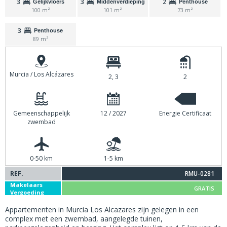
3
3
2
Gelijkvloers
Middenverdieping
Penthouse
100 m²
101 m²
73 m²
3
Penthouse
89 m²
Murcia / Los Alcázares
2, 3
2
Gemeenschappelijk
12 / 2027
Energie Certificaat
zwembad
0-50 km
1-5 km
REF.
RMU-0281
Makelaars
GRATIS
Vergoeding
Appartementen in Murcia Los Alcazares zijn gelegen in een
complex met een zwembad, aangelegde tuinen,