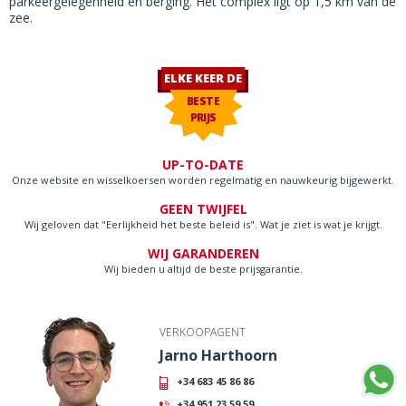
parkeergelegenheid en berging. Het complex ligt op 1,5 km van de
zee.
ELKE KEER DE
BESTE
PRIJS
UP-TO-DATE
Onze website en wisselkoersen worden regelmatig en nauwkeurig bijgewerkt.
GEEN TWIJFEL
Wij geloven dat "Eerlijkheid het beste beleid is". Wat je ziet is wat je krijgt.
WIJ GARANDEREN
Wij bieden u altijd de beste prijsgarantie.
VERKOOPAGENT
Jarno Harthoorn
+34 683 45 86 86
+34 951 23 59 59