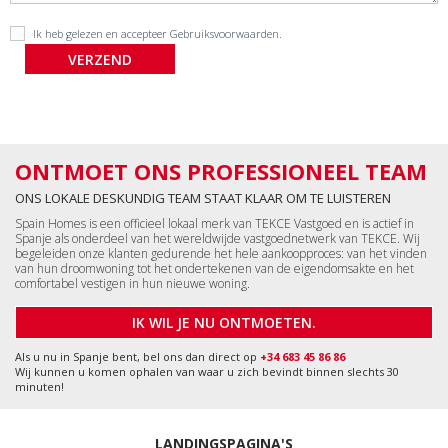
Ik heb gelezen en accepteer
Gebruiksvoorwaarden
.
ONTMOET ONS PROFESSIONEEL TEAM
ONS LOKALE DESKUNDIG TEAM STAAT KLAAR OM TE LUISTEREN
Spain Homes is een officieel lokaal merk van TEKCE Vastgoed en is actief in
Spanje als onderdeel van het wereldwijde vastgoednetwerk van TEKCE. Wij
begeleiden onze klanten gedurende het hele aankoopproces: van het vinden
van hun droomwoning tot het ondertekenen van de eigendomsakte en het
comfortabel vestigen in hun nieuwe woning.
IK WIL JE NU ONTMOETEN.
Als u nu in Spanje bent, bel ons dan direct op
+34 683 45 86 86
Wij kunnen u komen ophalen van waar u zich bevindt binnen slechts 30
minuten!
LANDINGSPAGINA'S