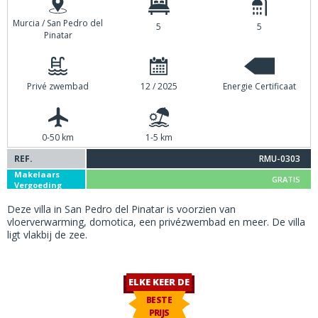
Murcia / San Pedro del
5
5
Pinatar
Privé zwembad
12 / 2025
Energie Certificaat
0-50 km
1-5 km
REF.
RMU-0303
Makelaars
GRATIS
Vergoeding
Deze villa in San Pedro del Pinatar is voorzien van
vloerverwarming, domotica, een privézwembad en meer. De villa
ligt vlakbij de zee.
ELKE KEER DE
BESTE
PRIJS