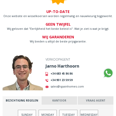
UP-TO-DATE
Onze website en wisselkoersen worden regelmatig en nauwkeurig bijgewerkt.
GEEN TWIJFEL
Wij geloven dat "Eerlijkheid het beste beleid is". Wat je ziet is wat je krijgt.
WIJ GARANDEREN
Wij bieden u altijd de beste prijsgarantie.
VERKOOPAGENT
Jarno Harthoorn
+34 683 45 86 86
+34 951 23 59 59
sales@spainhomes.com
BEZICHTIGING REGELEN
KANTOOR
VRAAG AGENT
SUNDAY
MONDAY
TUESDAY
WEDNESDAY