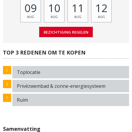
09
10
11
12
AUG
AUG
AUG
AUG
TOP 3 REDENEN OM TE KOPEN
Toplocatie
Privézwembad & zonne-energiesysteem
Ruim
Samenvatting