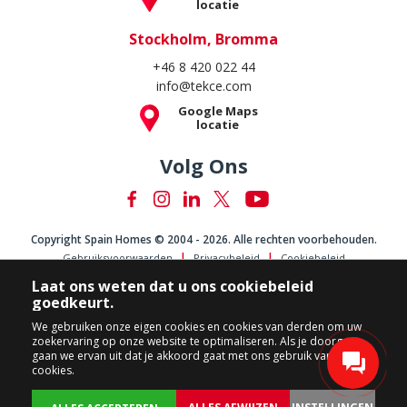
locatie
Stockholm, Bromma
+46 8 420 022 44
info@tekce.com
Google Maps
locatie
Volg Ons
Copyright Spain Homes © 2004 - 2026. Alle rechten voorbehouden.
Gebruiksvoorwaarden
Privacybeleid
Cookiebeleid
Laat ons weten dat u ons cookiebeleid
goedkeurt.
We gebruiken onze eigen cookies en cookies van derden om uw
zoekervaring op onze website te optimaliseren. Als je doorgaat,
gaan we ervan uit dat je akkoord gaat met ons gebruik van
cookies.