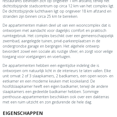
restaurants bevinden zich op ongeveer 1 km afstand, terwijl het
dichtstbijzijnde stadscentrum op circa 12 km van het complex ligt.
De dichtstbijzijnde luchthaven ligt op ongeveer 18 km afstand en
stranden zijn binnen circa 25 km te bereiken.
De appartementen maken deel uit van een wooncomplex dat is
ontworpen met aandacht voor dagelijks comfort en praktisch
ruimtegebruik. Het complex beschikt over een gemeenschappelijk
zwembad, aangelegde tuinen, privé-parkeerplaatsen in de
ondergrondse garage en bergingen. Het algehele ontwerp
bevordert zowel een sociale als rustige sfeer, en zorgt voor veilige
toegang voor voetgangers en voertuigen.
De appartementen hebben een eigentijdse indeling die is
ontworpen om natuurlijk licht in de interieurs te laten vallen. Elke
unit omvat 2 of 3 slaapkamers, 2 badkamers, een open woon- en
eetkamer en een moderne keuken met kookeiland. De
hoofdslaapkamer heeft een eigen badkamer, terwijl de andere
slaapkamers een gedeelde badkamer hebben. Sommige
penthouse-appartementen beschikken ook over een dakterras
met een ruim uitzicht en zon gedurende de hele dag.
EIGENSCHAPPEN