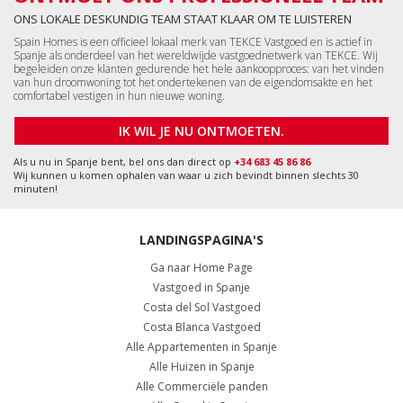
ONS LOKALE DESKUNDIG TEAM STAAT KLAAR OM TE LUISTEREN
Spain Homes is een officieel lokaal merk van TEKCE Vastgoed en is actief in
Spanje als onderdeel van het wereldwijde vastgoednetwerk van TEKCE. Wij
begeleiden onze klanten gedurende het hele aankoopproces: van het vinden
van hun droomwoning tot het ondertekenen van de eigendomsakte en het
comfortabel vestigen in hun nieuwe woning.
IK WIL JE NU ONTMOETEN.
Als u nu in Spanje bent, bel ons dan direct op
+34 683 45 86 86
Wij kunnen u komen ophalen van waar u zich bevindt binnen slechts 30
minuten!
LANDINGSPAGINA'S
Ga naar Home Page
Vastgoed in Spanje
Costa del Sol Vastgoed
Costa Blanca Vastgoed
Alle Appartementen in Spanje
Alle Huizen in Spanje
Alle Commerciële panden