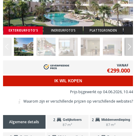
EXTERIEURFOTO'S
INERIEURFOTO'S
PLATTEGRONDEN
VANAF
€299.000
IK WIL KOPEN
Prijs bijgewerkt op 04.06.2026, 10.44
Waarom zijn er verschillende prijzen op verschillende websites?
2
2
Gelijkvloers
Middenverdieping
Algemene details
87 m²
87 m²