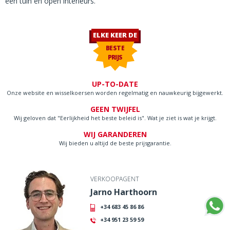
een tuin en open interieurs.
ELKE KEER DE
BESTE
PRIJS
UP-TO-DATE
Onze website en wisselkoersen worden regelmatig en nauwkeurig bijgewerkt.
GEEN TWIJFEL
Wij geloven dat "Eerlijkheid het beste beleid is". Wat je ziet is wat je krijgt.
WIJ GARANDEREN
Wij bieden u altijd de beste prijsgarantie.
VERKOOPAGENT
Jarno Harthoorn
+34 683 45 86 86
+34 951 23 59 59