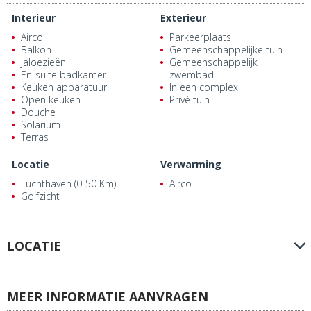
Interieur
Exterieur
Airco
Parkeerplaats
Balkon
Gemeenschappelijke tuin
jaloezieën
Gemeenschappelijk
En-suite badkamer
zwembad
Keuken apparatuur
In een complex
Open keuken
Privé tuin
Douche
Solarium
Terras
Locatie
Verwarming
Luchthaven (0-50 Km)
Airco
Golfzicht
LOCATIE
MEER INFORMATIE AANVRAGEN