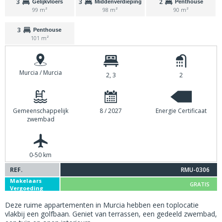
3
3
2
Gelijkvloers
Middenverdieping
Penthouse
99 m²
98 m²
90 m²
3
Penthouse
101 m²
Murcia / Murcia
2, 3
2
Gemeenschappelijk
8 / 2027
Energie Certificaat
zwembad
0-50 km
REF.
RMU-0306
Makelaars
GRATIS
Vergoeding
Deze ruime appartementen in Murcia hebben een toplocatie
vlakbij een golfbaan. Geniet van terrassen, een gedeeld zwembad,