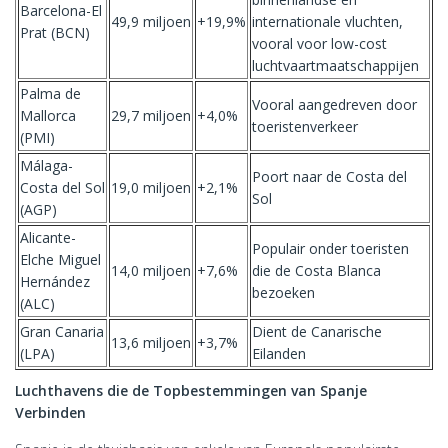
Barcelona-El
49,9 miljoen
+19,9%
internationale vluchten,
Prat (BCN)
vooral voor low-cost
luchtvaartmaatschappijen
Palma de
Vooral aangedreven door
Mallorca
29,7 miljoen
+4,0%
toeristenverkeer
(PMI)
Málaga-
Poort naar de Costa del
Costa del Sol
19,0 miljoen
+2,1%
Sol
(AGP)
Alicante-
Populair onder toeristen
Elche Miguel
14,0 miljoen
+7,6%
die de Costa Blanca
Hernández
bezoeken
(ALC)
Gran Canaria
Dient de Canarische
13,6 miljoen
+3,7%
(LPA)
Eilanden
Luchthavens die de Topbestemmingen van Spanje
Verbinden