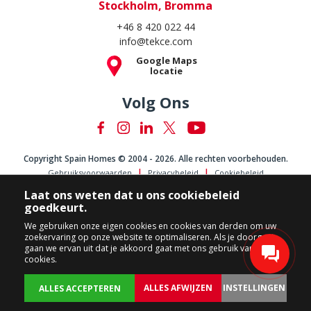
Stockholm, Bromma
+46 8 420 022 44
info@tekce.com
Google Maps
locatie
Volg Ons
Copyright Spain Homes © 2004 - 2026. Alle rechten voorbehouden.
Gebruiksvoorwaarden
Privacybeleid
Cookiebeleid
Laat ons weten dat u ons cookiebeleid
goedkeurt.
We gebruiken onze eigen cookies en cookies van derden om uw
zoekervaring op onze website te optimaliseren. Als je doorgaat,
gaan we ervan uit dat je akkoord gaat met ons gebruik van
cookies.
ALLES AFWIJZEN
INSTELLINGEN
ALLES ACCEPTEREN
ACHTER
EIGENDOMMEN
PERSONALISEER