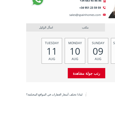
+34 683 45 86 86
+34 951 23 59 59
sales@spainhomes.com
مكتب
اسأل الوكيل
TUESDAY
MONDAY
SUNDAY
11
10
09
AUG
AUG
AUG
لماذا تختلف أسعار العقارات في المواقع المختلفة؟