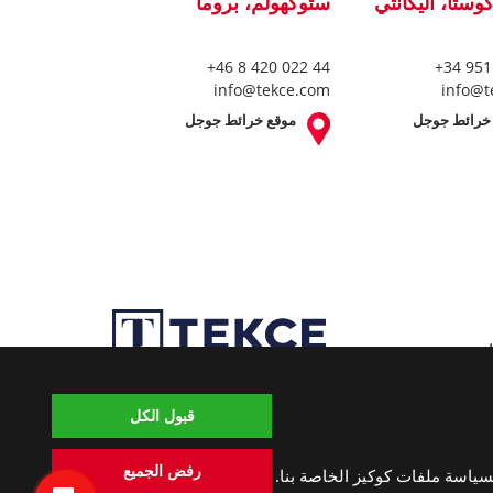
كوستا، أليكانتي
ستوكهولم، بروما
+46 8 420 022 44
+34 951
info@tekce.com
info@t
خرائط جوجل
موقع خرائط جوجل
قبول الكل
رفض الجميع
سياسة ملفات كوكيز الخاصة بنا.