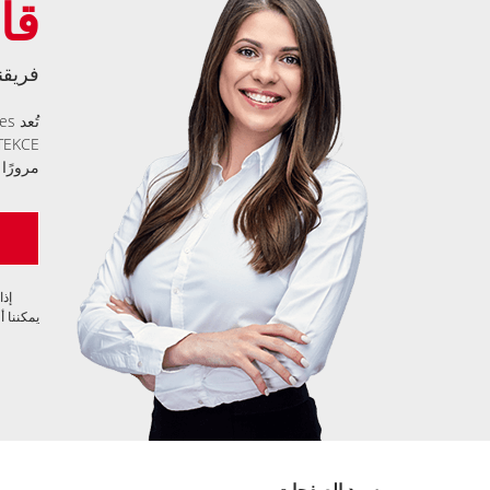
قا
فريقن
مرورًا 
إذا
يمكننا أن