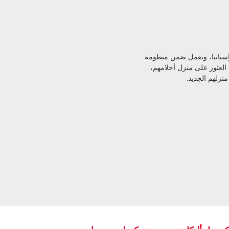
 العلامة التجارية المحلية الرسمية لشركة TEKCE Real Estate في إسبانيا، وتعمل ضمن منظومة
ن العثور على منزل أحلامهم،
منزلهم الجديد.