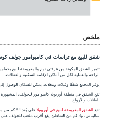
ملخص
شقق للبيع مع تراسات في كامبوامور جولف كوستا
تتميز الشقق المكونة من غرفتي نوم والمعروضة للبيع بحمام
الراحة والعملية لكل من أماكن الإقامة السكنية والعطلات.
يوفر المجمع شققًا وفيلات وبنغلات. يمكن للسكان الوصول إلى
تقع الشقق في منطقة أوريويلا كامبوامور للجولف، المشهورة بح
للعائلات والأزواج.
تقع
الشقق المعروضة للبيع في أوريويلا
ساليناس، و3 كم من الشاطئ. يقع أقرب ملعب للجولف على بُعد 1.2 كم، بينما تقع الأسواق والمقاهي والشاطئ على بُعد 500 متر فقط.