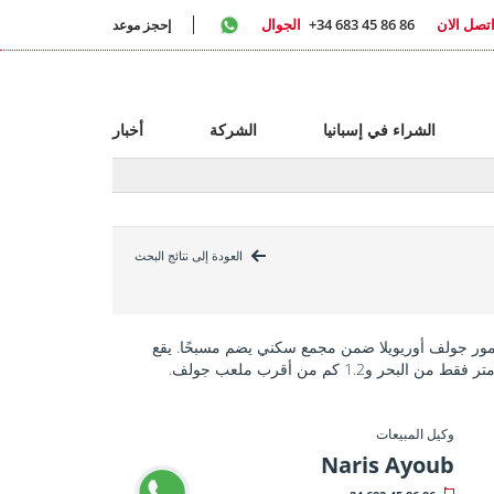
تصل الان
+34 683 45 86 86
الجوال
إحجز موعد
الشراء في إسبانيا
الشركة
أخبار
العودة إلى نتائج البحث
مور جولف أوريويلا ضمن مجمع سكني يضم مسبحًا. يقع
وكيل المبيعات
Naris Ayoub