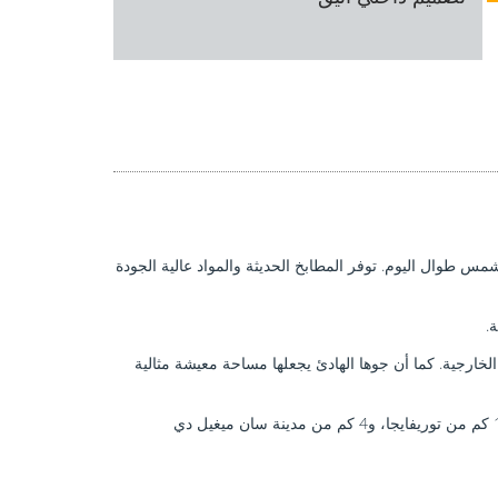
طوال اليوم. توفر المطابخ الحديثة والمواد عالية الجودة
.
لخارجية. كما أن جوها الهادئ يجعلها مساحة معيشة مثالية
على بُعد 54 كم من مطار أليكانتي-إلتشي الدولي، و37 كم من مطار مورسيا-سان خافيير الدولي، و12 كم من توريفايجا، و4 كم من مدينة سان ميغيل دي