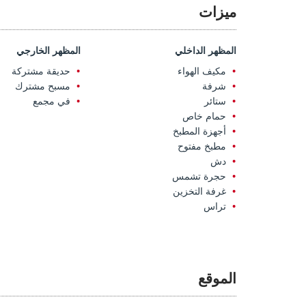
ميزات
المظهر الداخلي
المظهر الخارجي
مكيف الهواء
حديقة مشتركة
شرفة
مسبح مشترك
ستائر
في مجمع
حمام خاص
أجهزة المطبخ
مطبخ مفتوح
دش
حجرة تشمس
غرفة التخزين
تراس
الموقع