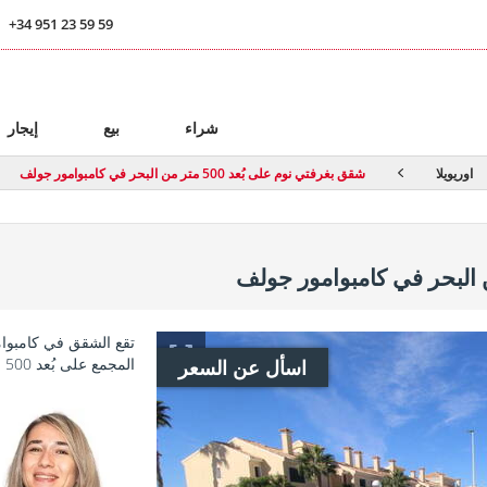
+34 951 23 59 59
ا
شراء
بيع
إيجار
اوريويلا
شقق بغرفتي نوم على بُعد 500 متر من البحر في كامبوامور جولف
تقع الشقق في كامبوا
المجمع على بُعد 500 متر فقط من البحر و1.2 كم من أقرب ملعب جولف.
اسأل عن السعر