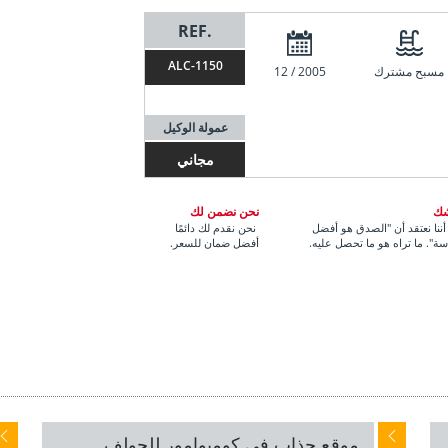
REF.
ALC-1150
مسبح مشترك
12 / 2005
عمولة الوكيل
مجاني
شك
نحن نضمن لك
ننا نعتقد أن "الصدق هو أفضل
نحن نقدم لك دائمًا
ة". ما تراه هو ما تحصل عليه.
أفضل ضمان للسعر.
موقع جذاب في كومبوامور للجولف