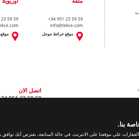
ملقة
أوريويلا 
ية
 23 59 59
+34 951 23 59 59
ekce.com
info@tekce.com
موقع خرائط جوجل
موقع 
اتصل الان
+34 951 23 59 59
صة بنا.
قارات على موقعنا على الانترنت. في حالة المتابعة، نفترض أنك توافق ب