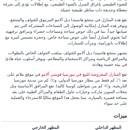
للضوء الطبيعي بإغراق المنزل بالضوء الطبيعي، مع إطلالات تؤدي إلى شرفة
مغطاة وحديقة ذات مناظر طبيعية جميلة.
تقع هذه المنازل في منتجع هاسيندا ديل ألامو المرموق للجولف والمنتجع،
وتوفر هذه المنازل إمكانية الوصول إلى المساحات المشتركة التي يتم
صيانتها جيداً، بما في ذلك حوض سباحة ومساحات خضراء ومرافق ترفيهية.
كما تحتوي المنازل أيضاً على حوض سباحة خاص، وحجرة تشمس كبيرة مع
إطلالات بانورامية، ومرآب للسيارات.
يشتهر منتجع هاسيندا ديل ألامو للجولف بملعب الجولف الخاص بالبطولات
والمرافق الرياضية ومراكز الاستجمام والمطاعم، ويوفر أسلوب حياة هادئ
في بيئة خصبة وهادئة.
تقع
المنازل المعروضة للبيع في مورسيا فوينتي ألامو
في موقع ملائم على
بعد 25 كم فقط من مطار مورسيا الدولي، و30 كم من مدينة مورسيا
التاريخية، و40 كم من شواطئ كوستا كاليدا. تقع المرافق الأساسية مثل
محلات السوبر ماركت وخيارات تناول الطعام والمراكز الطبية على بعد
مسافة قصيرة بالسيارة، مما يجعل هذا الموقع مثاليًا للاسترخاء والعملية
على حد سواء.
ميزات
المظهر الداخلي
المظهر الخارجي