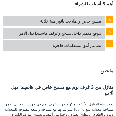
أهم 3 أسباب للشراء
مسبح خاص وإطلالات بانورامية خلابة
موقع متميز داخل منتجع وغولف هاسيندا ديل ألامو
تصميم أنيق بتشطيبات فاخرة
ملخص
منازل من 3 غرف نوم مع مسبح خاص في هاسيندا ديل
ألامو
توفر هذه المنازل الأنيقة المكونة من 3 غرف نوم في مورسيا فوينتي ألامو
مساحة معيشة تبلغ 105.40 متر مربع، مع مساحة واسعة مفتوحة للمعيشة
وتناول الطعام، ومطبخ عصري، وحمامين أنيقين. تسمح النوافذ الكبيرة