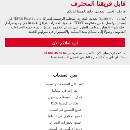
قابل فريقنا المحترف
فريقنا الخبير المحلي جاهز لمساعدتكم
تُعد Spain Homes العلامة التجارية المحلية الرسمية لشركة TEKCE Real Estate في
إسبانيا، وتعمل ضمن منظومة TEKCE العالمية للعقارات. نرافق عملاءنا في جميع مراحل
رحلة شراء العقار، بدءًا من العثور على منزل أحلامهم، مرورًا بإتمام جميع الإجراءات
القانونية، وصولًا إلى استلام سند الملكية والاستقرار في منزلهم الجديد.
اريد لقائكم الان
إذا كنت في إسبانيا الآن، فاتصل بنا مباشرة من
+34 683 45 86 86
يمكننا أن نأتي ونأخذك من مكانك في غضون 30 دقيقة فقط!
سرد الصفحات
اذهب إلى الصفحة الرئيسية
عقارات في اسبانيا
عقارات كوستا ديل سول
عقارات كوستا بلانكا
جميع الشقق في اسبانيا
جميع المنازل في اسبانيا
جميع العقارات التجارية
جميع الأراضي في إسبانيا