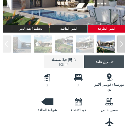
الصور الخارجية
الصور الداخلية
مخطط أرضية الدور
3
فيلا منفصلة
تفاصيل عامة
108 m²
مورسيا / فوينتي ألامو
2
3
دي
مسبح خاص
قيد الانشاء
شهادة الطاقة