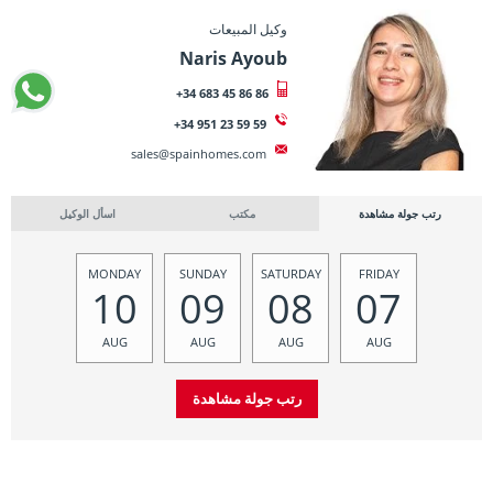
وكيل المبيعات
Naris Ayoub
+34 683 45 86 86
+34 951 23 59 59
sales@spainhomes.com
رتب جولة مشاهدة
مكتب
اسأل الوكيل
MONDAY
SUNDAY
SATURDAY
FRIDAY
10
09
08
07
AUG
AUG
AUG
AUG