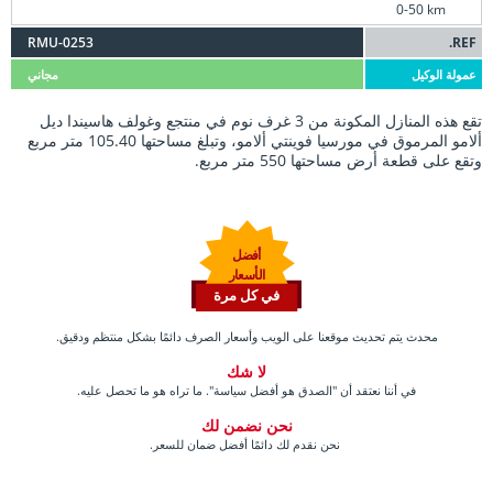
0-50 km
RMU-0253
REF.
عمولة الوكيل
مجاني
تقع هذه المنازل المكونة من 3 غرف نوم في منتجع وغولف هاسيندا ديل
ألامو المرموق في مورسيا فوينتي ألامو، وتبلغ مساحتها 105.40 متر مربع
وتقع على قطعة أرض مساحتها 550 متر مربع.
أفضل
الأسعار
في كل مرة
محدث يتم تحديث موقعنا على الويب وأسعار الصرف دائمًا بشكل منتظم ودقيق.
لا شك
في أننا نعتقد أن "الصدق هو أفضل سياسة". ما تراه هو ما تحصل عليه.
نحن نضمن لك
نحن نقدم لك دائمًا أفضل ضمان للسعر.