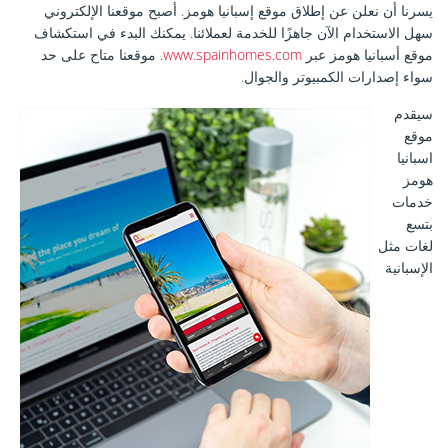
يسرنا أن نعلن عن إطلاق موقع إسبانيا هومز. أصبح موقعنا الإلكتروني
سهل الاستخدام الآن جاهزًا للخدمة لعملائنا. يمكنك البدء في استكشاف
موقع أسبانيا هومز عبر
www.spainhomes.com
. موقعنا متاح على حد
سواء إصدارات الكمبيوتر والجوال.
سيقدم
موقع
اسبانيا
هومز
خدمات
بتسع
لغات مثل
الإسبانية