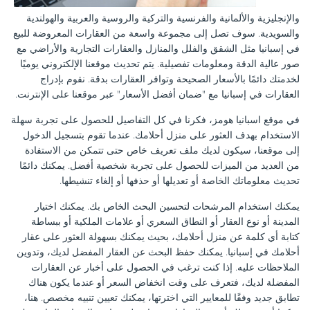
والإنجليزية والألمانية والفرنسية والتركية والروسية والعربية والهولندية
والسويدية. سوف تصل إلى مجموعة واسعة من العقارات المعروضة للبيع
في إسبانيا مثل الشقق والفلل والمنازل والعقارات التجارية والأراضي مع
صور عالية الدقة ومعلومات تفصيلية. يتم تحديث موقعنا الإلكتروني يوميًا
لخدمتك دائمًا بالأسعار الصحيحة وتوافر العقارات بدقة. نقوم بإدراج
العقارات في إسبانيا مع "ضمان أفضل الأسعار" عبر موقعنا على الإنترنت.
في موقع اسبانيا هومز، فكرنا في كل التفاصيل للحصول على تجربة سهلة
الاستخدام بهدف العثور على منزل أحلامك. عندما تقوم بتسجيل الدخول
إلى موقعنا، سيكون لديك ملف تعريف خاص حتى تتمكن من الاستفادة
من العديد من الميزات للحصول على تجربة شخصية أفضل. يمكنك دائمًا
تحديث معلوماتك الخاصة أو تعديلها أو حذفها أو إلغاء تنشيطها.
يمكنك استخدام المرشحات لتحسين البحث الخاص بك. يمكنك اختيار
المدينة أو نوع العقار أو النطاق السعري أو علامات الملكية أو ببساطة
كتابة أي كلمة عن منزل أحلامك، بحيث يمكنك بسهولة العثور على عقار
أحلامك في إسبانيا. يمكنك حفظ البحث عن العقار المفضل لديك، وتدوين
الملاحظات عليه. إذا كنت ترغب في الحصول على أخبار عن العقارات
المفضلة لديك، فتعرف على وقت انخفاض السعر أو عندما يكون هناك
تطابق جديد وفقًا للمعايير التي اخترتها، يمكنك تعيين تنبيه مخصص. هنا،