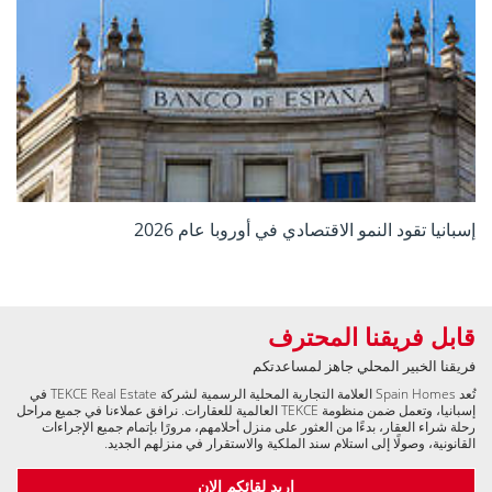
إسبانيا تقود النمو الاقتصادي في أوروبا عام 2026
قابل فريقنا المحترف
فريقنا الخبير المحلي جاهز لمساعدتكم
تُعد Spain Homes العلامة التجارية المحلية الرسمية لشركة TEKCE Real Estate في
إسبانيا، وتعمل ضمن منظومة TEKCE العالمية للعقارات. نرافق عملاءنا في جميع مراحل
رحلة شراء العقار، بدءًا من العثور على منزل أحلامهم، مرورًا بإتمام جميع الإجراءات
القانونية، وصولًا إلى استلام سند الملكية والاستقرار في منزلهم الجديد.
اريد لقائكم الان