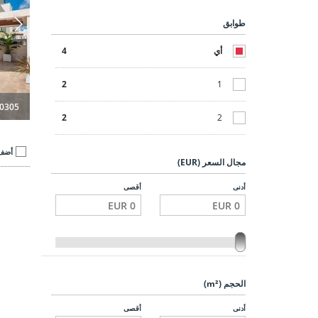
طوابق
أي
4
2
1
0305
2
2
أضف 
مجال السعر (EUR)
أدنى
أقصى
الحجم (m²)
أدنى
أقصى