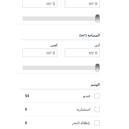
المساحة (m²)
أدنى
أقصى
الوسم
فيديو
54
استثمارية
0
بإطلالة البحر
0