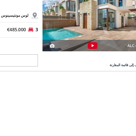
لوس مونتيسينوس 
€485.000
3
ALC-
إلى قائمة المقارنة