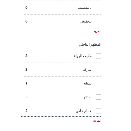
بالتقسيط
0
بتخفيض
0
المزيد
بضمان الإيجار
0
المظهر الداخلي
تأجير قصير الأجل
0
مكيف الهواء
3
جاهزة للسكن
2
شرفة
3
جديدة البناء
3
شواية
1
جولف
0
ستائر
3
رخيصة
0
حمام خاص
2
عروض مميزة
0
المزيد
خزانه ملابس
2