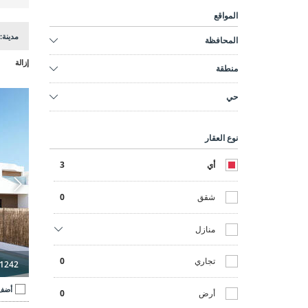
المواقع
مدينة:
المحافظة
إزالة
منطقة
فلل مستقلة
حي
نوع العقار
أي
3
شقق
0
منازل
تجاري
0
1242
أضف 
أرض
0