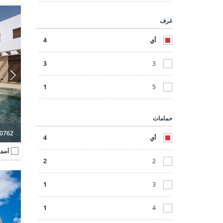
فلل مكونة من 3 غرف نوم في لوس مونتيسينوس
غرف
أي
4
3
3
1
5
حمامات
0762
أي
4
أضف 
2
2
1
3
1
4