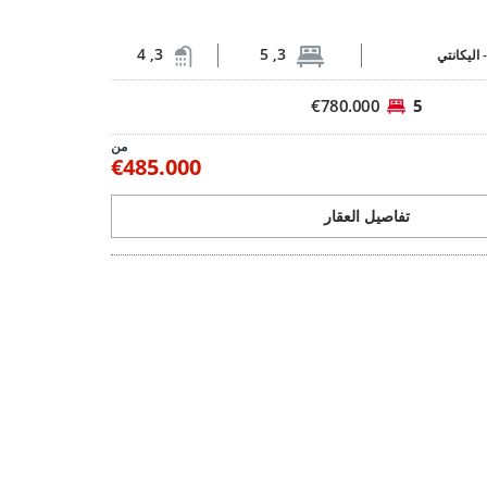
3, 4
3, 5
-
اليكانتي
€780.000
5
من
€485.000
تفاصيل العقار