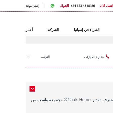
تصل الان
+34 683 45 86 86
الجوال
إحجز موعد
الشراء في إسبانيا
الشركة
أخبار
الترتيب
مقارنة الخيارات
للعثور على عقار للشراء في لوس مونتيسينوس، اليكانتي، اتصل بفريقنا المحترف. تقدم Spain Homes ® مجموعة واسعة من