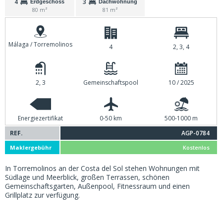
4
3
Erdgeschoss
Dachwohnung
80 m²
81 m²
Málaga / Torremolinos
4
2, 3, 4
2, 3
Gemeinschaftspool
10 / 2025
Energiezertifikat
0-50 km
500-1000 m
REF.
AGP-0784
Maklergebühr
Kostenlos
In Torremolinos an der Costa del Sol stehen Wohnungen mit
Südlage und Meerblick, großen Terrassen, schönen
Gemeinschaftsgarten, Außenpool, Fitnessraum und einen
Grillplatz zur verfügung.