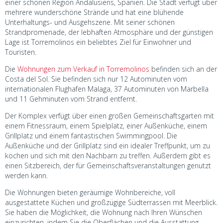
einer schönen Region Andalusiens, Spanien. Die Stadt verfügt über
mehrere wunderschöne Strände und hat eine blühende
Unterhaltungs- und Ausgehszene. Mit seiner schönen
Strandpromenade, der lebhaften Atmosphäre und der günstigen
Lage ist Torremolinos ein beliebtes Ziel für Einwohner und
Touristen.
Die
Wohnungen zum Verkauf in Torremolinos
befinden sich an der
Costa del Sol. Sie befinden sich nur 12 Autominuten vom
internationalen Flughafen Malaga, 37 Autominuten von Marbella
und 11 Gehminuten vom Strand entfernt.
Der Komplex verfügt über einen großen Gemeinschaftsgarten mit
einem Fitnessraum, einem Spielplatz, einer Außenküche, einem
Grillplatz und einem fantastischen Swimmingpool. Die
Außenküche und der Grillplatz sind ein idealer Treffpunkt, um zu
kochen und sich mit den Nachbarn zu treffen. Außerdem gibt es
einen Sitzbereich, der für Gemeinschaftsveranstaltungen genutzt
werden kann.
Die Wohnungen bieten geräumige Wohnbereiche, voll
ausgestattete Küchen und großzügige Südterrassen mit Meerblick.
Sie haben die Möglichkeit, die Wohnung nach Ihren Wünschen
einzurichten, indem Sie die Oberflächen und die Ausstattung