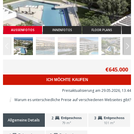
AUSSENFOTOS
INNENFOTOS
FLOOR PLANS
€645.000
ICH MÖCHTE KAUFEN
Preisaktualisierung am 29.05.2026, 13.44
Warum es unterschiedliche Preise auf verschiedenen Webseites gibt?
2
3
Erdgeschoss
Erdgeschoss
Allgemeine Details
79 m²
101 m²