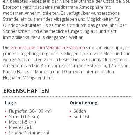
ein beliebtes Reiseziel in der Nähe der Strände der Costa del Sol.
Estepona verbindet seine mediterrane Atmosphäre mit
modernen Annehmlichkeiten. Es verfügt über wunderschöne
Strände, ein pulsierendes Alltagsleben und Möglichkeiten für
Outdoor-Aktivitäten. Es zeichnet sich durch das ganze Jahr über
Sonnenschein und eine friedliche Umgebung aus und zieht
Immobilienkäufer aus der ganzen Welt an.
Die
Grundstücke zum Verkauf in Estepona
sind von einer üppigen
grünen Umgebung umgeben. Sie liegen 1,5 km vom Meer und nur
wenige Autominuten vom La Resina Golf & Country Club entfernt.
Außerdem sind sie 8 km vom Zentrum von Estepona, 12 km von
Puerto Banus in Marbella und 60 km vom internationalen
Flughafen Málaga entfernt.
EIGENSCHAFTEN
Lage
Orientierung
Flughafen (50-100 km)
Süden
Strand (1-5 Km)
Süd-Ost
Meer (1-5 km)
Meeresblick
Schöne Naturansicht