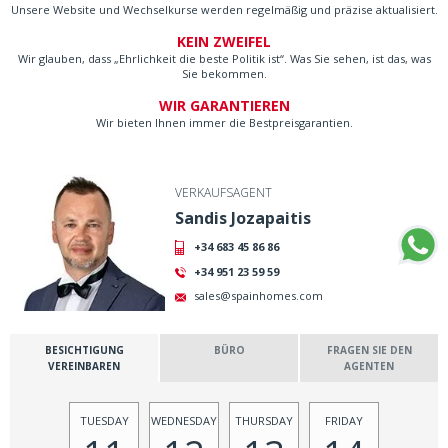
Unsere Website und Wechselkurse werden regelmäßig und präzise aktualisiert.
KEIN ZWEIFEL
Wir glauben, dass „Ehrlichkeit die beste Politik ist“. Was Sie sehen, ist das, was
Sie bekommen.
WIR GARANTIEREN
Wir bieten Ihnen immer die Bestpreisgarantien.
VERKAUFSAGENT
Sandis Jozapaitis
+34 683 45 86 86
+34 951 23 59 59
sales@spainhomes.com
BESICHTIGUNG
BÜRO
FRAGEN SIE DEN
VEREINBAREN
AGENTEN
TUESDAY
WEDNESDAY
THURSDAY
FRIDAY