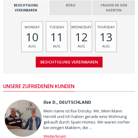
BESICHTIGUNG
BÜRO
FRAGEN SIE DEN
VEREINBAREN
AGENTEN
MONDAY
TUESDAY
WEDNESDAY
THURSDAY
10
11
12
13
AUG
AUG
AUG
AUG
UNSERE ZUFRIEDENEN KUNDEN
Ilse D., DEUTSCHLAND
Mein name ist Ilse Erinsky. Wir, Mein Mann
Herold und Ich haben gerade eine Wohnung
gekauft durch Spain Homes. Wir waren vorher
bei einigen Maklern, die ...
Weiterlesen