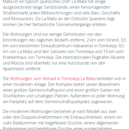
Mata ist ein typisch spanisches Dorf. La Mata hat einige
ausgezeichnete lange Sandstrände, einen hervorragenden
Straßenmarkt jeden Mittwochmorgen und viele Bars, Geschäfte
und Restaurants. Da La Mata an der Ostküste Spaniens liegt,
können Sie hier fantastische Sonnenuntergänge erleben.
Die Wohnungen sind nur wenige Gehminuten von den
Einrichtungen des täglichen Bedarfs entfernt, 2 km vom Strand, 3,5
km vom berühmten Einkaufszentrum Habaneras in Torrevieja, 6,5
km von La Mata und den Salzseen von Torrevieja und 10 km vom
Krankenhaus von Torrevieja. Die internationalen Flughäfen Alicante
und Murcia sind ebenfalls nur eine Autostunde von den
Apartments entfernt.
Die
Wohnungen zum Verkauf in Torrevieja La Mata
befinden sich in
einer modernen Anlage. Der Komplex bietet seinen Bewohnern
einen großen Gemeinschaftspool und einen großen Garten mit
Grünflächen und schattigen Plätzen. Außerdem ist jeder Wohnung
ein Parkplatz auf dem Gemeinschaftsparkplatz zugewiesen.
Die modernen Wohnungen bestehen je nach Modell aus zwei
oder drei Doppelschlafzimmern mit Einbauschränken, einem en-
suite Badezimmer mit begehbarer Dusche, einem allgemeinen
Badezimmer mit begehbarer Dusche, einer ausgestatteten