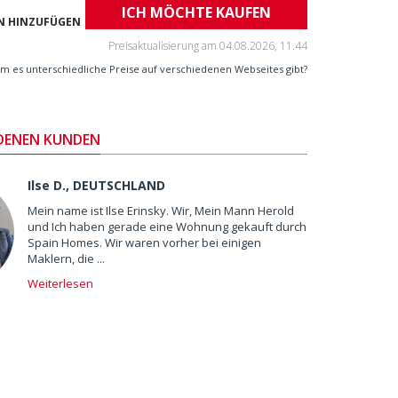
ICH MÖCHTE KAUFEN
N HINZUFÜGEN
Preisaktualisierung am
04.08.2026, 11.44
m es unterschiedliche Preise auf verschiedenen Webseites gibt?
EDENEN KUNDEN
Ilse D., DEUTSCHLAND
Mein name ist Ilse Erinsky. Wir, Mein Mann Herold
und Ich haben gerade eine Wohnung gekauft durch
Spain Homes. Wir waren vorher bei einigen
Maklern, die ...
Weiterlesen