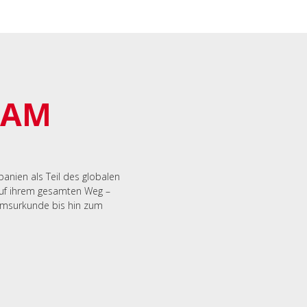
EAM
panien als Teil des globalen
auf ihrem gesamten Weg –
umsurkunde bis hin zum