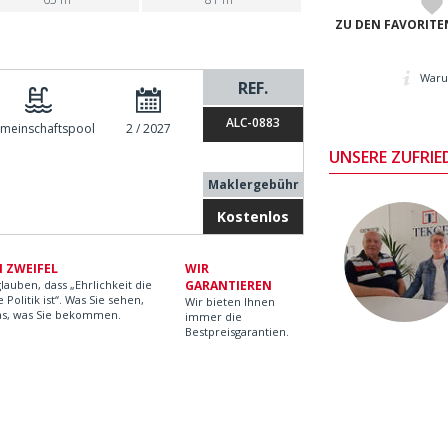
ZU DEN FAVORITE
Waru
REF.
ALC-0883
meinschaftspool
2 / 2027
UNSERE ZUFRI
Maklergebühr
Kostenlos
N ZWEIFEL
WIR
lauben, dass „Ehrlichkeit die
GARANTIEREN
 Politik ist“. Was Sie sehen,
Wir bieten Ihnen
das, was Sie bekommen.
immer die
Bestpreisgarantien.