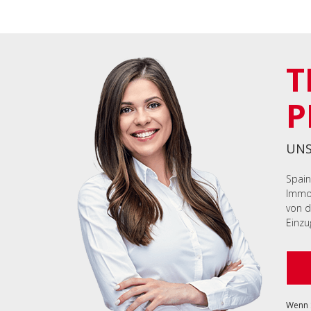
T
P
UNS
Spain
Immob
von d
Einzu
Wenn S