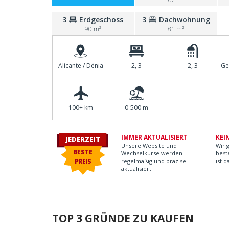
3
Erdgeschoss
3
Dachwohnung
90 m²
81 m²
Alicante / Dénia
2, 3
2, 3
Ge
100+ km
0-500 m
IMMER AKTUALISIERT
KEI
JEDERZEIT
Unsere Website und
Wir g
BESTE
Wechselkurse werden
beste
PREIS
regelmäßig und präzise
ist 
aktualisiert.
TOP 3 GRÜNDE ZU KAUFEN