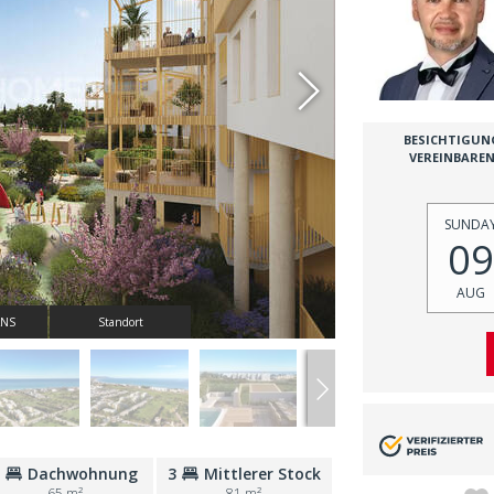
BESICHTIGUN
VEREINBARE
SUNDA
09
AUG
ANS
Standort
2
Dachwohnung
3
Mittlerer Stock
65 m²
81 m²