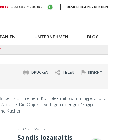
NDY
+34 683 45 86 86
BESICHTIGUNG BUCHEN
SPANIEN
UNTERNEHMEN
BLOG
E
DRUCKEN
TEILEN
BERICHT
finden sich in einem Komplex mit Swimmingpool und
, Alicante. Die Objekte verfügen über großzügige
ene Küchen.
VERKAUFSAGENT
Sandis Jozapaitis