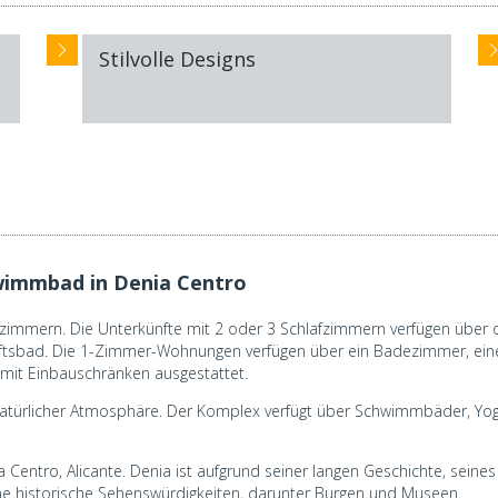
Stilvolle Designs
wimmbad in Denia Centro
zimmern. Die Unterkünfte mit 2 oder 3 Schlafzimmern verfügen über o
ftsbad. Die 1-Zimmer-Wohnungen verfügen über ein Badezimmer, ein
 mit Einbauschränken ausgestattet.
 natürlicher Atmosphäre. Der Komplex verfügt über Schwimmbäder, Yog
a Centro, Alicante. Denia ist aufgrund seiner langen Geschichte, sei
dene historische Sehenswürdigkeiten, darunter Burgen und Museen.