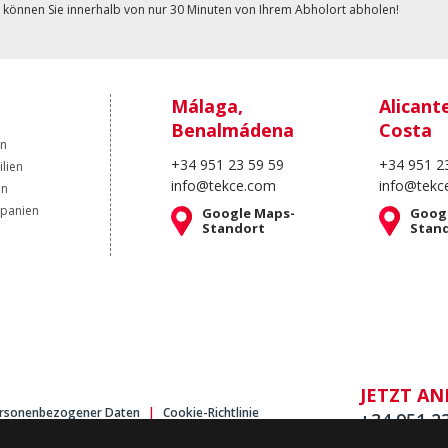
 können Sie innerhalb von nur 30 Minuten von Ihrem Abholort abholen!
Málaga,
Alicant
Benalmádena
Costa
en
+34 951 23 59 59
+34 951 2
lien
info@tekce.com
info@tekc
en
Spanien
Google Maps-
Goog
Standort
Stan
JETZT A
personenbezogener Daten
Cookie-Richtlinie
+34 951 2