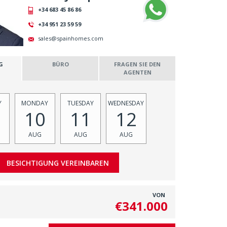
+34 683 45 86 86
+34 951 23 59 59
sales@spainhomes.com
G
BÜRO
FRAGEN SIE DEN
N
AGENTEN
Y
MONDAY
TUESDAY
WEDNESDAY
10
11
12
AUG
AUG
AUG
VON
€341.000