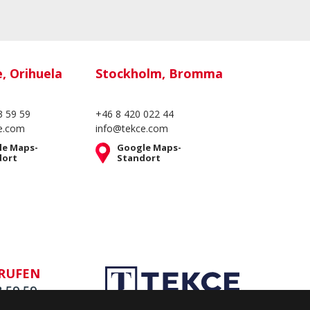
e, Orihuela
Stockholm, Bromma
3 59 59
+46 8 420 022 44
e.com
info@tekce.com
le Maps-
Google Maps-
dort
Standort
NRUFEN
3 59 59