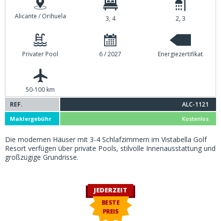
Alicante / Orihuela
3, 4
2, 3
Privater Pool
6 / 2027
Energiezertifikat
50-100 km
REF.
ALC-1121
Maklergebühr
Kostenlos
Die modernen Häuser mit 3-4 Schlafzimmern im Vistabella Golf
Resort verfügen über private Pools, stilvolle Innenausstattung und
großzügige Grundrisse.
JEDERZEIT
BESTE
PREIS