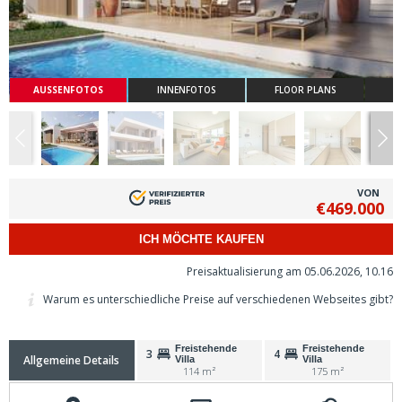
AUSSENFOTOS
INNENFOTOS
FLOOR PLANS
VON
€469.000
ICH MÖCHTE KAUFEN
Preisaktualisierung am 05.06.2026, 10.16
Warum es unterschiedliche Preise auf verschiedenen Webseites gibt?
Freistehende
Freistehende
3
4
Allgemeine Details
Villa
Villa
114 m²
175 m²