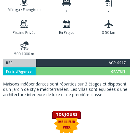
Málaga / Fuengirola
7
7
Piscine Privée
En Projet
0-50 km
500-1000 m
REF.
AGP-0017
Frais d'Agence
GRATUIT
Maisons indépendantes sont réparties sur 3 étages et disposent
d'un jardin de style méditerranéen. Les villas sont équipées d'une
architecture intérieure de luxe et de première classe.
TOUJOURS
MEILLEUR
PRIX