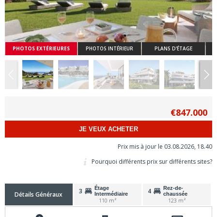
PHOTOS EXTÉRIEURES
PHOTOS INTÉRIEUR
PLANS D'ÉTAGE
€847.000
JE VEUX ACHETER
Prix mis à jour le 03.08.2026, 18.40
Pourquoi différents prix sur différents sites?
Étage
Rez-de-
3
4
Détails Généraux
Intermédiaire
chaussée
110 m²
123 m²