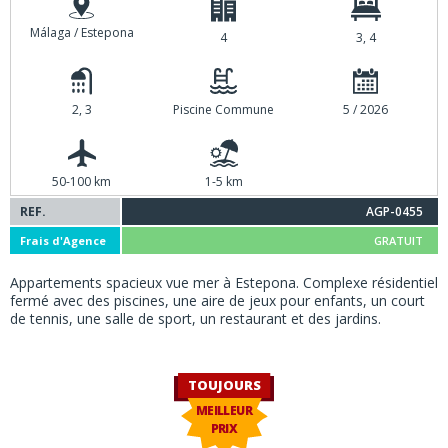
Málaga / Estepona
4
3, 4
2, 3
Piscine Commune
5 / 2026
50-100 km
1-5 km
REF.
AGP-0455
Frais d'Agence
GRATUIT
Appartements spacieux vue mer à Estepona. Complexe résidentiel
fermé avec des piscines, une aire de jeux pour enfants, un court
de tennis, une salle de sport, un restaurant et des jardins.
TOUJOURS
MEILLEUR
PRIX