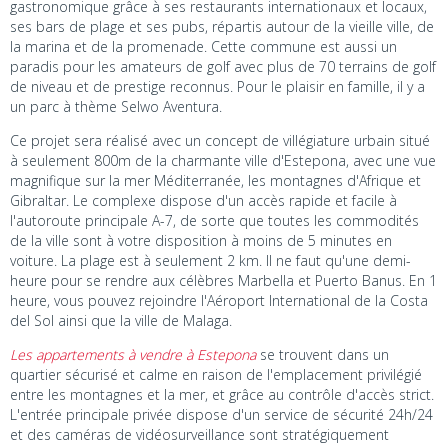
gastronomique grâce à ses restaurants internationaux et locaux,
ses bars de plage et ses pubs, répartis autour de la vieille ville, de
la marina et de la promenade. Cette commune est aussi un
paradis pour les amateurs de golf avec plus de 70 terrains de golf
de niveau et de prestige reconnus. Pour le plaisir en famille, il y a
un parc à thème Selwo Aventura.
Ce projet sera réalisé avec un concept de villégiature urbain situé
à seulement 800m de la charmante ville d'Estepona, avec une vue
magnifique sur la mer Méditerranée, les montagnes d'Afrique et
Gibraltar. Le complexe dispose d'un accès rapide et facile à
l'autoroute principale A-7, de sorte que toutes les commodités
de la ville sont à votre disposition à moins de 5 minutes en
voiture. La plage est à seulement 2 km. Il ne faut qu'une demi-
heure pour se rendre aux célèbres Marbella et Puerto Banus. En 1
heure, vous pouvez rejoindre l'Aéroport International de la Costa
del Sol ainsi que la ville de Malaga.
Les appartements à vendre à Estepona
se trouvent dans un
quartier sécurisé et calme en raison de l'emplacement privilégié
entre les montagnes et la mer, et grâce au contrôle d'accès strict.
L'entrée principale privée dispose d'un service de sécurité 24h/24
et des caméras de vidéosurveillance sont stratégiquement