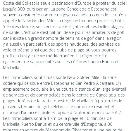
Costa del Sol est la seule destination d'Europe à profiter du soleil
jusqu'à 300 jours par an. La zone Cancelada d'Estepona est
souvent considérée comme un joyau caché au cœur de ce qu'on
appelle le New Golden Mile. La région est connue pour ses hôtels
5 étoiles de luxe, ses centres de villégiature et ses belles plages
de sable. C'est une destination idéale pour les amateurs de golf
car il existe un grand nombre de terrains de golf dans la région. Il
y a aussi un parc safari, des sports nautiques, des activités de
voile et pêche ainsi que des clubs de plage où vous pourrez
profiter du style de vie méditerranéen. La région profite
également de sa proximité avec les célèbres Puerto Banus et
Marbella.
Les immobiliers sont situés sur le New Golden Mile - la zone
côtière qui se situe entre Estepona et San Pedro Alcántara. Un
emplacement populaire à une courte distance d'un large éventail
de services et de commodités dans le centre de Cancelada, des
plages dorées de la partie ouest de Marbella et à proximité de
plusieurs terrains de golf célèbres. Le complexe résidentiel
dispose d'un accès facile et rapide à l'autoroute principale A-7.
Les immobiliers sont à 1 km de la plage et 10 minutes de
Marbella, Puerto Banus et du centre-ville d'Estepona, à 30
minutes en voiture de l'Aéroport de Gibraltar et à une heure de