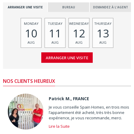
ARRANGER UNE VISITE
BUREAU
DEMANDEZ À L'AGENT
MONDAY
TUESDAY
WEDNESDAY
THURSDAY
10
11
12
13
AUG
AUG
AUG
AUG
NOS CLIENTS HEUREUX
Patrick M., FRANCE
Je vous conseille Spain Homes, en trois mois
l’appartement été acheté, très très bonne
expérience, je vous recommande, merci.
Lire la Suite