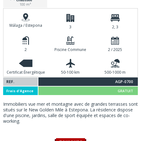
chaussée
100 m²
Málaga / Estepona
3
2, 3
2
Piscine Commune
2 / 2025
Certificat Énergétique
50-100 km
500-1000 m
REF.
AGP-0700
Frais d'Agence
GRATUIT
Immobiliers vue mer et montagne avec de grandes terrasses sont
situés sur le New Golden Mile à Estepona. La résidence dispose
d'une piscine, jardins, salle de sport équipée et espaces de co-
working.