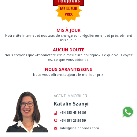
TOUJOURS
MEILLEUR
PRIX
MIS À JOUR
Notre site internet et nos taux de change sont régulièrement et précisément
mis à jour.
AUCUN DOUTE
Nous croyons que «l'honnêteté est la meilleure politique». Ce que vous voyez
est ce que vous obtenez.
NOUS GARANTISSONS
Nous vous offrons toujours le meilleur prix.
AGENT IMMOBILIER
Katalin Szanyi
+34 683 45 86 86
+34 951 23 59 59
sales@spainhomes.com