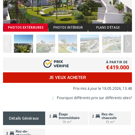
PHOTOS EXTÉRIEURES
PHOTOS INTÉRIEUR
PLANS D'ÉTAGE
À PARTIR DE
€419.000
JE VEUX ACHETER
Prix mis à jour le 18.05.2026, 13.48
Pourquoi différents prix sur différents sites?
Étage
Rez-de-
2
2
Détails Généraux
Intermédiaire
chaussée
73 m²
73 m²
Rez-de-
3