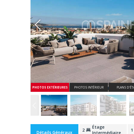
Whatsapp
PHOTOS EXTÉRIEURES
PHOTOS INTÉRIEUR
PLANS D'ÉT
Étage
2
1
Détails Généraux
Intermédiaire