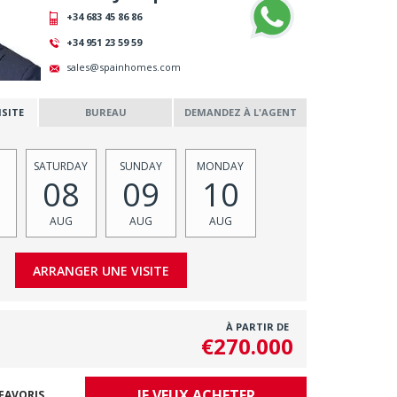
+34 683 45 86 86
+34 951 23 59 59
sales@spainhomes.com
SITE
BUREAU
DEMANDEZ À L'AGENT
SATURDAY
SUNDAY
MONDAY
08
09
10
AUG
AUG
AUG
À PARTIR DE
€270.000
JE VEUX ACHETER
FAVORIS