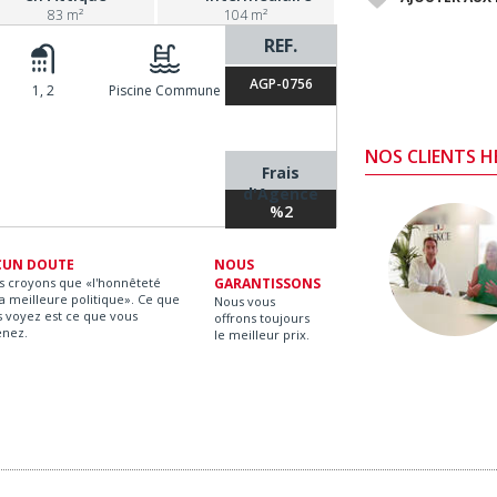
83 m²
104 m²
REF.
AGP-0756
1, 2
Piscine Commune
NOS CLIENTS 
Frais
d'Agence
%2
CUN DOUTE
NOUS
s croyons que «l'honnêteté
GARANTISSONS
la meilleure politique». Ce que
Nous vous
 voyez est ce que vous
offrons toujours
enez.
le meilleur prix.