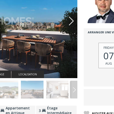
ARRANGER UNE VI
FRIDAY
07
AUG
AGE
LOCALISATION
Appartement
Étage
3
en Attique
Intermédiaire
AJOUTER AUX 