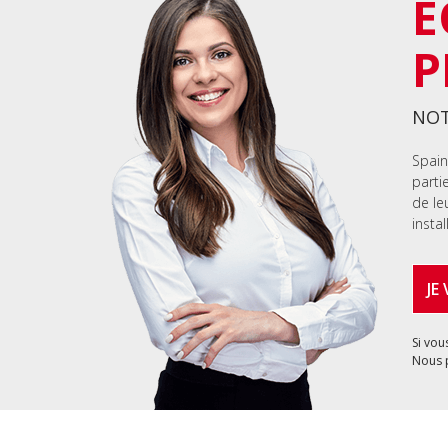
É
P
NOT
Spain
parti
de le
instal
JE
Si vou
Nous 