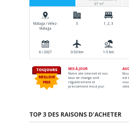
97 m²
Málaga / Vélez-
5
1, 2, 3
Málaga
6 / 2027
0-50 km
1-5 km
MIS À JOUR
AU
TOUJOURS
aria
Notre site internet et nos
Nou
MEILLEUR
taux de change sont
est 
PRIX
régulièrement et
vous
précisément mis à jour.
obt
TOP 3 DES RAISONS D'ACHETER