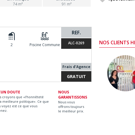
74 m²
91 m²
REF.
NOS CLIENTS 
ALC-0269
2
Piscine Commune
Frais d'Agence
GRATUIT
CUN DOUTE
NOUS
s croyons que «l'honnêteté
GARANTISSONS
la meilleure politique». Ce que
Nous vous
 voyez est ce que vous
offrons toujours
enez.
le meilleur prix.