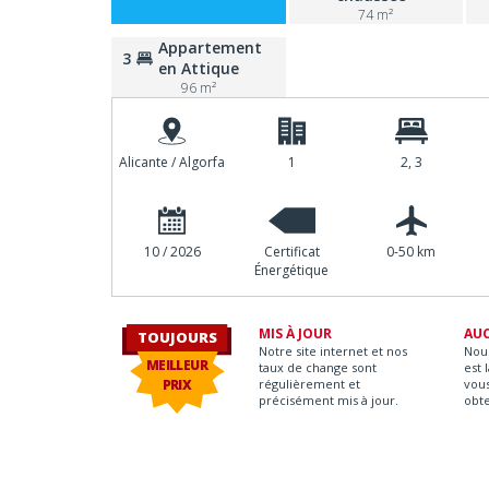
74 m²
Appartement
3
en Attique
96 m²
Alicante / Algorfa
1
2, 3
10 / 2026
Certificat
0-50 km
Énergétique
.
MIS À JOUR
AU
TOUJOURS
Notre site internet et nos
Nou
MEILLEUR
taux de change sont
est 
PRIX
régulièrement et
vous
précisément mis à jour.
obt