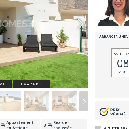
ARRANGER UNE VI
SATURD
08
AUG
AGE
LOCALISATION
Appartement
Rez-de-
3
en Attique
chaussée
AJOUTER AUX 