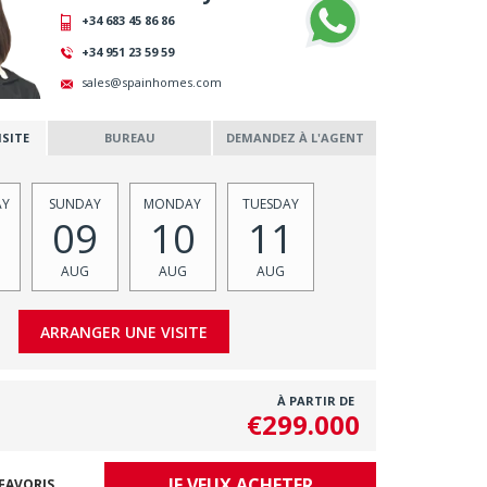
+34 683 45 86 86
+34 951 23 59 59
sales@spainhomes.com
SITE
BUREAU
DEMANDEZ À L'AGENT
AY
SUNDAY
MONDAY
TUESDAY
09
10
11
AUG
AUG
AUG
À PARTIR DE
€299.000
JE VEUX ACHETER
FAVORIS