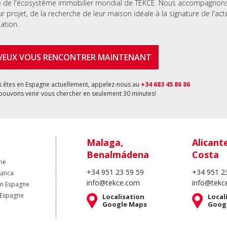
e de l'écosystème immobilier mondial de TEKCE. Nous accompagnons 
ur projet, de la recherche de leur maison idéale à la signature de l'act
lation.
 VEUX VOUS RENCONTRER MAINTENANT
s êtes en Espagne actuellement, appelez-nous au
+34 683 45 86 86
pouvons venir vous chercher en seulement 30 minutes!
Malaga,
Alicant
Benalmádena
Costa
ne
+34 951 23 59 59
+34 951 2
lanca
info@tekce.com
info@tekc
en Espagne
 Espagne
Localisation
Local
Google Maps
Goog