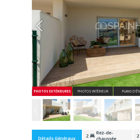
Whatsapp
PHOTOS EXTÉRIEURES
PHOTOS INTÉRIEUR
PLANS D'ÉT
Rez-de-
2
2
Détails Généraux
chaussée