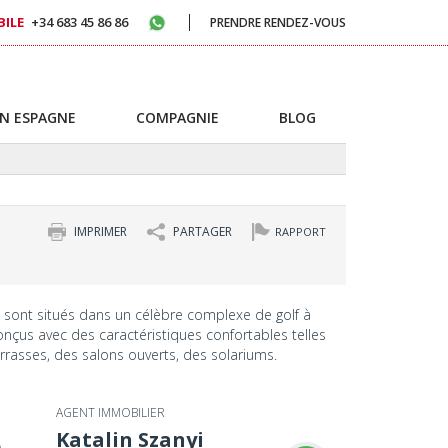
ILE
+34 683 45 86 86
PRENDRE RENDEZ-VOUS
N ESPAGNE
COMPAGNIE
BLOG
IMPRIMER
PARTAGER
RAPPORT
sont situés dans un célèbre complexe de golf à
 conçus avec des caractéristiques confortables telles
rasses, des salons ouverts, des solariums.
AGENT IMMOBILIER
Katalin Szanyi