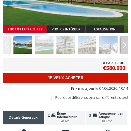
PHOTOS EXTÉRIEURES
PHOTOS INTÉRIEUR
LOCALISATION
À PARTIR DE
€580.000
JE VEUX ACHETER
Prix mis à jour le 04.06.2026, 10.14
Pourquoi différents prix sur différents sites?
Étage
Appartement en
2
3
Détails Généraux
Intermédiaire
Attique
70 m²
100 m²