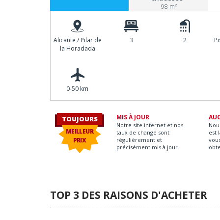
98 m²
Alicante / Pilar de
3
2
P
la Horadada
0-50 km
MIS À JOUR
AU
TOUJOURS
Notre site internet et nos
Nou
MEILLEUR
taux de change sont
est 
PRIX
régulièrement et
vous
précisément mis à jour.
obt
TOP 3 DES RAISONS D'ACHETER