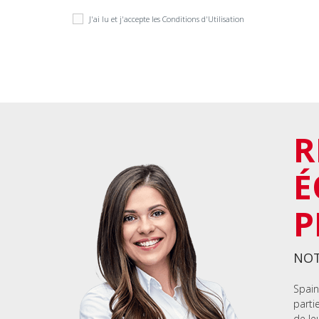
J'ai lu et j'accepte les
Conditions d'Utilisation
R
É
P
NOT
Spain
parti
de le