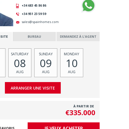
+34 683 45 86 86
+34 951 23 59 59
sales@spainhomes.com
SITE
BUREAU
DEMANDEZ À L'AGENT
SATURDAY
SUNDAY
MONDAY
08
09
10
AUG
AUG
AUG
À PARTIR DE
€335.000
JE VEUX ACHETER
FAVORIS