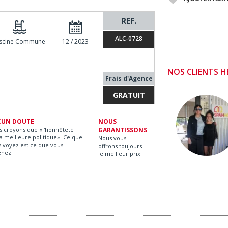
REF.
ALC-0728
iscine Commune
12 / 2023
NOS CLIENTS 
Frais d'Agence
GRATUIT
CUN DOUTE
NOUS
s croyons que «l'honnêteté
GARANTISSONS
la meilleure politique». Ce que
Nous vous
 voyez est ce que vous
offrons toujours
enez.
le meilleur prix.