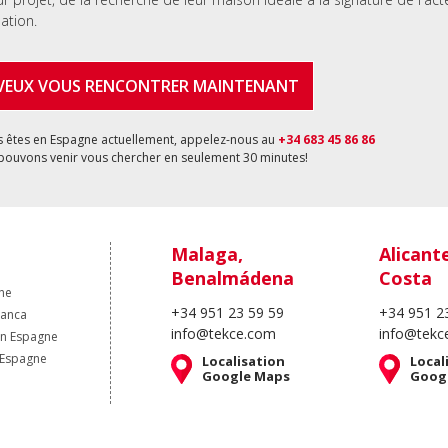
lation.
 VEUX VOUS RENCONTRER MAINTENANT
s êtes en Espagne actuellement, appelez-nous au
+34 683 45 86 86
pouvons venir vous chercher en seulement 30 minutes!
Malaga,
Alicant
Benalmádena
Costa
ne
+34 951 23 59 59
+34 951 2
lanca
info@tekce.com
info@tekc
en Espagne
 Espagne
Localisation
Local
Google Maps
Goog