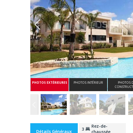
Whatsapp
PHOTOS EXTÉRIEURES
PHOTOS INTÉRIEUR
PHOTOS 
CONSTRUCT
Rez-de-
3
Détails Généraux
chaussée