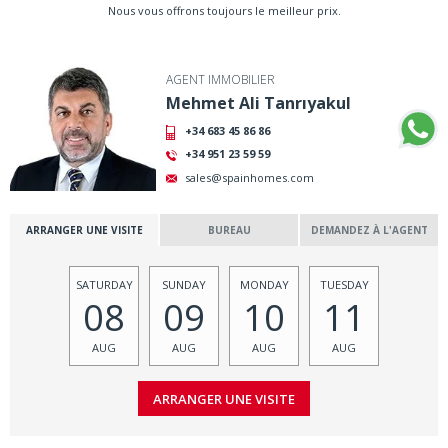
Nous vous offrons toujours le meilleur prix.
AGENT IMMOBILIER
Mehmet Ali Tanrıyakul
+34 683 45 86 86
+34 951 23 59 59
sales@spainhomes.com
ARRANGER UNE VISITE
BUREAU
DEMANDEZ À L'AGENT
SATURDAY
SUNDAY
MONDAY
TUESDAY
08
09
10
11
AUG
AUG
AUG
AUG