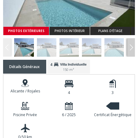
PHOTOS EXTÉRIEURES
PHOTOS INTÉRIEUR
PLANS D'ÉTAGE
4
Villa Individuelle
Détails Généraux
150 m²
Alicante / Rojales
4
3
Piscine Privée
6 / 2025
Certificat Énergétique
0-50 km