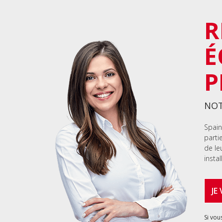
R
É
P
NOT
Spain
parti
de le
instal
JE
Si vou