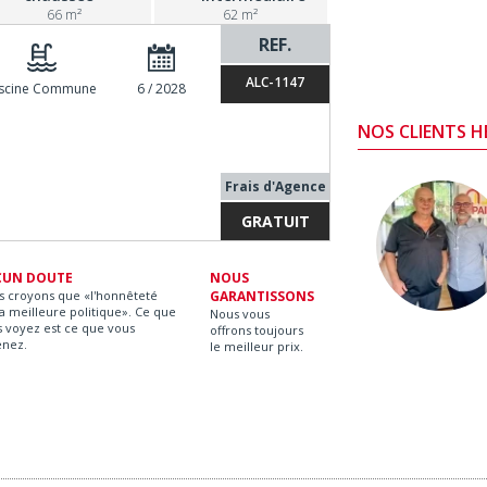
66 m²
62 m²
REF.
ALC-1147
iscine Commune
6 / 2028
NOS CLIENTS 
Frais d'Agence
GRATUIT
CUN DOUTE
NOUS
s croyons que «l'honnêteté
GARANTISSONS
la meilleure politique». Ce que
Nous vous
 voyez est ce que vous
offrons toujours
enez.
le meilleur prix.