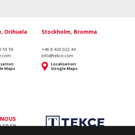
e, Orihuela
Stockholm, Bromma
3 59 59
+46 8 420 022 44
e.com
info@tekce.com
isation
Localisation
le Maps
Google Maps
-NOUS
3 59 59