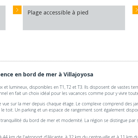
Plage accessible à pied
ence en bord de mer à Villajoyosa
 et lumineux, disponibles en T1, T2 et T3. Ils disposent de vastes t
ionnel en fait un choix idéal pour les vacances comme pour y vivre tout
une vue sur la mer depuis chaque étage. Le complexe comprend des jar
r le toit. Un parking et un espace de rangement sont également dispon
e tranquillité du bord de mer et modernité. La région se distingue par 
 44 km de l'aéroport d'Alicante, à 32 km du centre-ville et à 11 km du