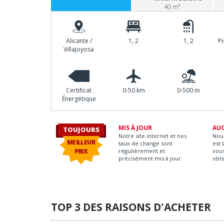
40 m²
Alicante /
1, 2
1, 2
P
Villajoyosa
Certificat
0-50 km
0-500 m
Énergétique
MIS À JOUR
AU
TOUJOURS
Notre site internet et nos
Nou
MEILLEUR
taux de change sont
est 
PRIX
régulièrement et
vous
précisément mis à jour.
obt
TOP 3 DES RAISONS D'ACHETER