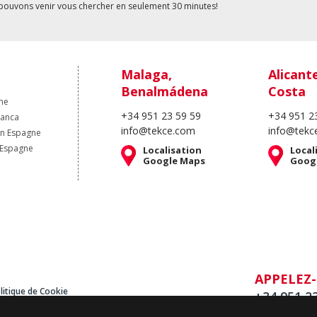
pouvons venir vous chercher en seulement 30 minutes!
Malaga,
Alicant
Benalmádena
Costa
ne
+34 951 23 59 59
+34 951 2
lanca
info@tekce.com
info@tekc
en Espagne
 Espagne
Localisation
Local
Google Maps
Goog
APPELEZ
litique de Cookie
+34 951 2