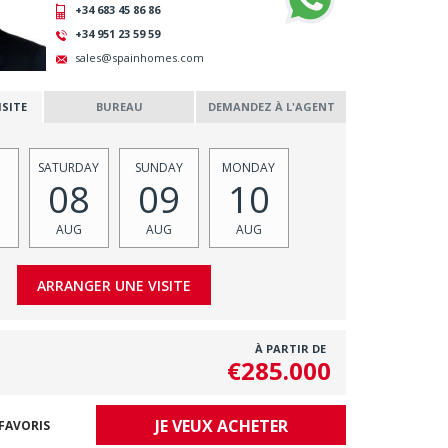
+34 683 45 86 86
+34 951 23 59 59
sales@spainhomes.com
SITE
BUREAU
DEMANDEZ À L'AGENT
SATURDAY
SUNDAY
MONDAY
08
09
10
AUG
AUG
AUG
À PARTIR DE
€285.000
JE VEUX ACHETER
FAVORIS