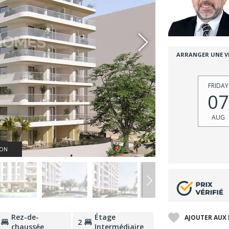
ARRANGER UNE VI
FRIDAY
07
AUG
ION
Rez-de-
Étage
AJOUTER AUX 
2
chaussée
Intermédiaire