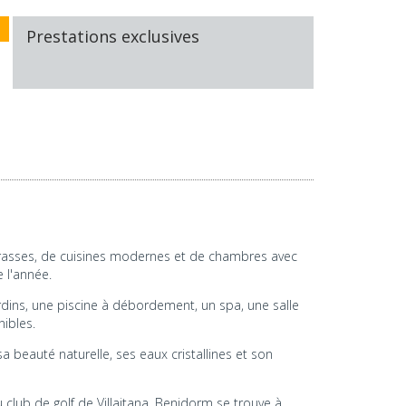
Prestations exclusives
errasses, de cuisines modernes et de chambres avec
e l'année.
dins, une piscine à débordement, un spa, une salle
ibles.
sa beauté naturelle, ses eaux cristallines et son
 club de golf de Villaitana. Benidorm se trouve à