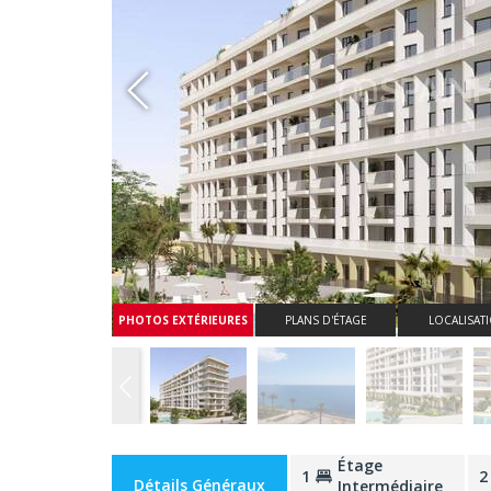
Whatsapp
PHOTOS EXTÉRIEURES
PLANS D'ÉTAGE
LOCALISAT
Étage
1
2
Détails Généraux
Intermédiaire