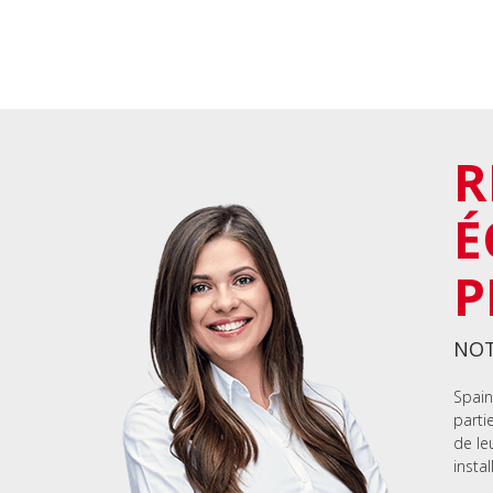
R
É
P
NOT
Spain
parti
de le
instal