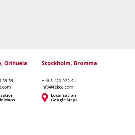
e, Orihuela
Stockholm, Bromma
3 59 59
+46 8 420 022 44
e.com
info@tekce.com
isation
Localisation
le Maps
Google Maps