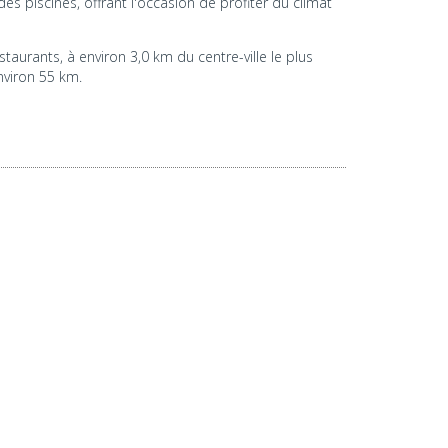
s piscines, offrant l'occasion de profiter du climat
taurants, à environ 3,0 km du centre-ville le plus
nviron 55 km.