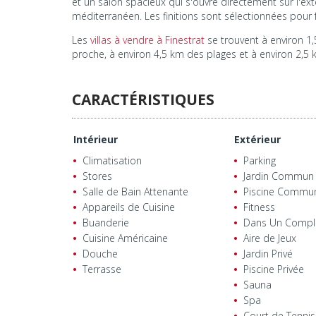
et un salon spacieux qui s'ouvre directement sur l'ext
méditerranéen. Les finitions sont sélectionnées pour fa
Les
villas à vendre à Finestrat
se trouvent à environ 1,5
proche, à environ 4,5 km des plages et à environ 2,5 k
CARACTÉRISTIQUES
Intérieur
Extérieur
Climatisation
Parking
Stores
Jardin Commun
Salle de Bain Attenante
Piscine Commu
Appareils de Cuisine
Fitness
Buanderie
Dans Un Compl
Cuisine Américaine
Aire de Jeux
Douche
Jardin Privé
Terrasse
Piscine Privée
Sauna
Spa
Court de Tennis