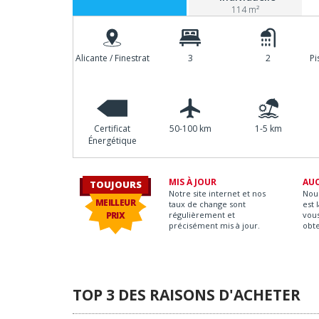
114 m²
Alicante / Finestrat
3
2
Pi
Certificat
50-100 km
1-5 km
Énergétique
MIS À JOUR
AU
TOUJOURS
Notre site internet et nos
Nou
MEILLEUR
taux de change sont
est 
PRIX
régulièrement et
vous
précisément mis à jour.
obt
TOP 3 DES RAISONS D'ACHETER