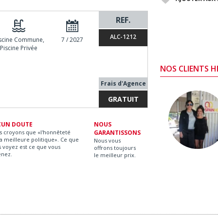
REF.
ALC-1212
scine Commune,
7 / 2027
Piscine Privée
NOS CLIENTS 
Frais d'Agence
GRATUIT
CUN DOUTE
NOUS
s croyons que «l'honnêteté
GARANTISSONS
la meilleure politique». Ce que
Nous vous
 voyez est ce que vous
offrons toujours
enez.
le meilleur prix.