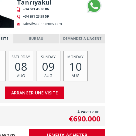
Tanrıyakul
+34 683 45 86 86
+34 951 23 59 59
sales@spainhomes.com
SITE
BUREAU
DEMANDEZ À L'AGENT
SATURDAY
SUNDAY
MONDAY
08
09
10
AUG
AUG
AUG
À PARTIR DE
€690.000
JE VEUX ACHETER
FAVORIS