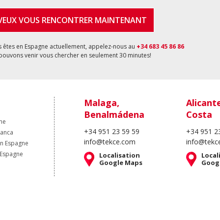
 VEUX VOUS RENCONTRER MAINTENANT
s êtes en Espagne actuellement, appelez-nous au
+34 683 45 86 86
pouvons venir vous chercher en seulement 30 minutes!
Malaga,
Alicant
Benalmádena
Costa
ne
+34 951 23 59 59
+34 951 2
lanca
info@tekce.com
info@tekc
en Espagne
 Espagne
Localisation
Local
Google Maps
Goog