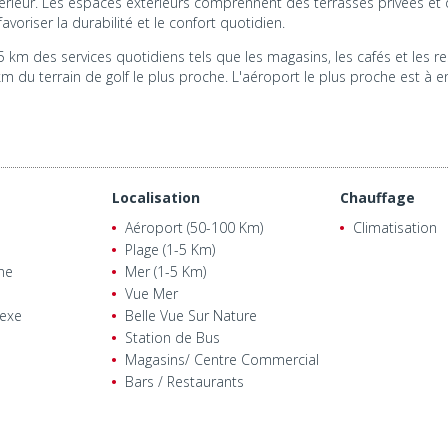
érieur. Les espaces extérieurs comprennent des terrasses privées et de
voriser la durabilité et le confort quotidien.
 km des services quotidiens tels que les magasins, les cafés et les res
m du terrain de golf le plus proche. L'aéroport le plus proche est à e
Localisation
Chauffage
Aéroport (50-100 Km)
Climatisation
Plage (1-5 Km)
ne
Mer (1-5 Km)
Vue Mer
exe
Belle Vue Sur Nature
Station de Bus
Magasins/ Centre Commercial
Bars / Restaurants