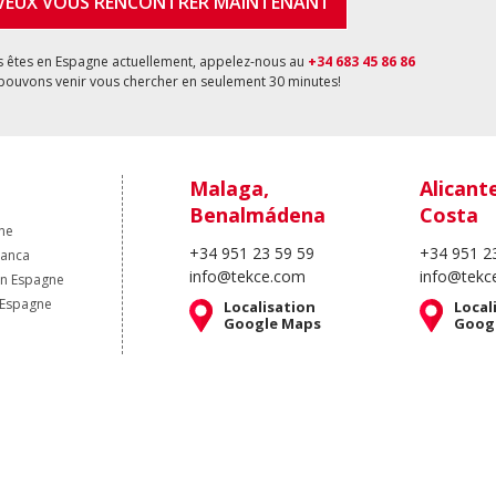
 VEUX VOUS RENCONTRER MAINTENANT
s êtes en Espagne actuellement, appelez-nous au
+34 683 45 86 86
pouvons venir vous chercher en seulement 30 minutes!
Malaga,
Alicant
Benalmádena
Costa
ne
+34 951 23 59 59
+34 951 2
lanca
info@tekce.com
info@tekc
en Espagne
 Espagne
Localisation
Local
Google Maps
Goog