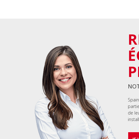
R
É
P
NOT
Spain
parti
de le
instal