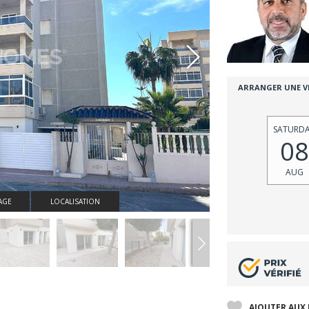
ARRANGER UNE VI
SATURD
08
AUG
AGE
LOCALISATION
AJOUTER AUX 