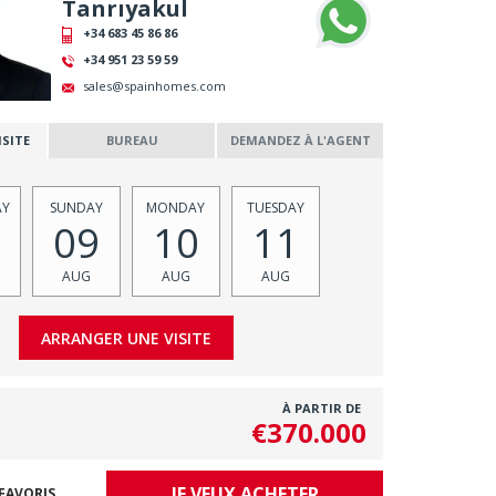
Tanrıyakul
+34 683 45 86 86
+34 951 23 59 59
sales@spainhomes.com
SITE
BUREAU
DEMANDEZ À L'AGENT
AY
SUNDAY
MONDAY
TUESDAY
09
10
11
AUG
AUG
AUG
À PARTIR DE
€370.000
JE VEUX ACHETER
FAVORIS