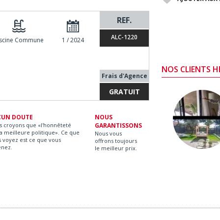
REF.
ALC-1220
iscine Commune
1 / 2024
NOS CLIENTS 
Frais d'Agence
GRATUIT
CUN DOUTE
NOUS
s croyons que «l'honnêteté
GARANTISSONS
la meilleure politique». Ce que
Nous vous
 voyez est ce que vous
offrons toujours
enez.
le meilleur prix.