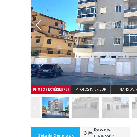
Whatsapp
PHOTOS EXTÉRIEURES
PHOTOS INTÉRIEUR
PLANS D'ÉT
Rez-de-
3
Détails Généraux
chaussée