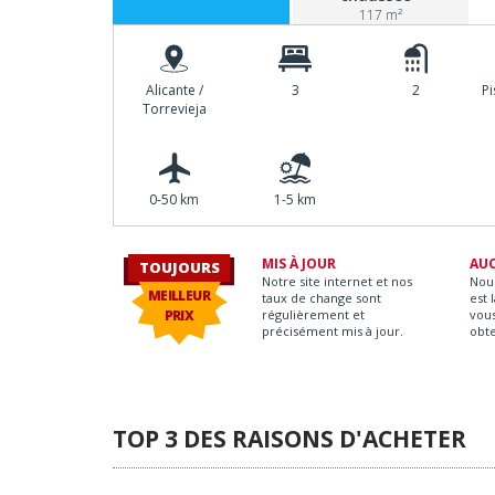
117 m²
Alicante /
3
2
P
Torrevieja
0-50 km
1-5 km
MIS À JOUR
AU
TOUJOURS
Notre site internet et nos
Nou
MEILLEUR
taux de change sont
est 
PRIX
régulièrement et
vous
précisément mis à jour.
obt
TOP 3 DES RAISONS D'ACHETER