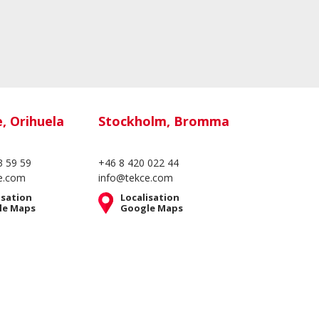
e, Orihuela
Stockholm, Bromma
3 59 59
+46 8 420 022 44
e.com
info@tekce.com
isation
Localisation
le Maps
Google Maps