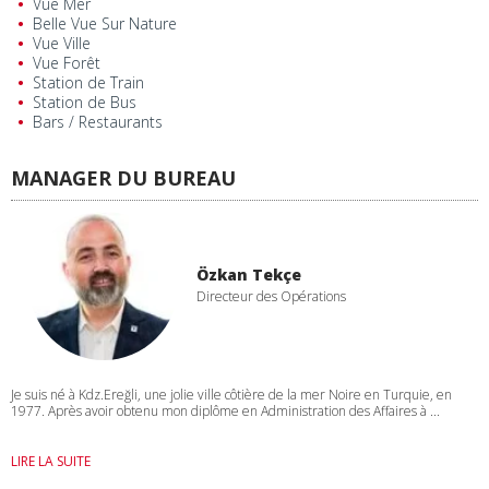
Vue Mer
Belle Vue Sur Nature
Vue Ville
Vue Forêt
Station de Train
Station de Bus
Bars / Restaurants
MANAGER DU BUREAU
Özkan Tekçe
Directeur des Opérations
Je suis né à Kdz.Ereğli, une jolie ville côtière de la mer Noire en Turquie, en
1977. Après avoir obtenu mon diplôme en Administration des Affaires à ...
LIRE LA SUITE