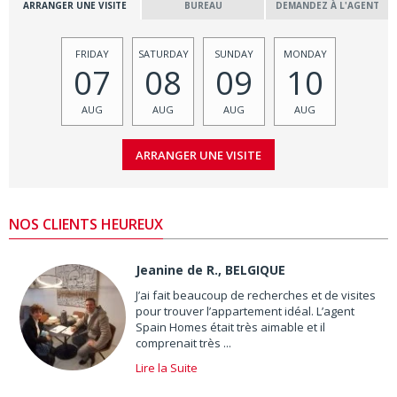
ARRANGER UNE VISITE
BUREAU
DEMANDEZ À L'AGENT
FRIDAY
SATURDAY
SUNDAY
MONDAY
07
08
09
10
AUG
AUG
AUG
AUG
NOS CLIENTS HEUREUX
Jeanine de R., BELGIQUE
J’ai fait beaucoup de recherches et de visites
pour trouver l’appartement idéal. L’agent
Spain Homes était très aimable et il
comprenait très ...
Lire la Suite