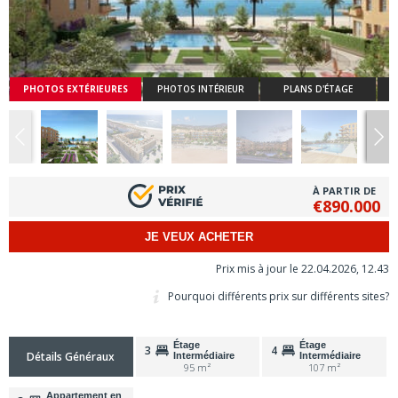
PHOTOS EXTÉRIEURES
PHOTOS INTÉRIEUR
PLANS D'ÉTAGE
À PARTIR DE
€890.000
JE VEUX ACHETER
Prix mis à jour le 22.04.2026, 12.43
Pourquoi différents prix sur différents sites?
Étage
Étage
3
4
Détails Généraux
Intermédiaire
Intermédiaire
95 m²
107 m²
Appartement en