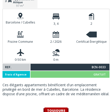
3
Attique
97 m²
Barcelone / Cubelles
3, 4
2
Piscine Commune
2 / 2026
Certificat Énergétique
0-50 km
0 m
REF.
BCN-0033
Frais d'Agence
GRATUIT
Ces élégants appartements bénéficient d'un emplacement
privilégié en bord de mer à Cubelles, Barcelone. La résidence
dispose d'une piscine, offrant un cadre de vie méditerranéen idéal.
TOUJOURS