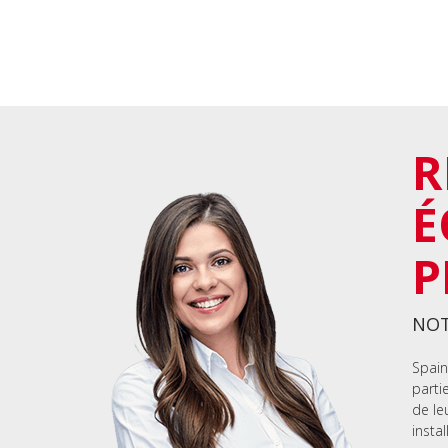
R
É
P
NOT
Spain
parti
de le
instal