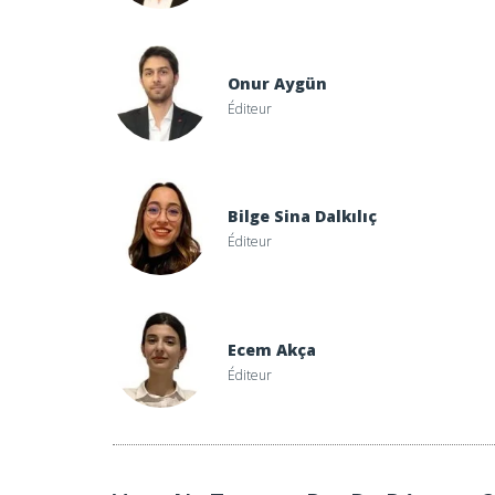
Onur Aygün
Éditeur
Bilge Sina Dalkılıç
Éditeur
Ecem Akça
Éditeur
s Riche D'espagne?
Quelle Est La Plus Belle Ville D'espagne?