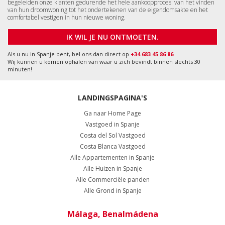
begeleiden onze klanten gedurende het hele aankoopproces: van het vinden
van hun droomwoning tot het ondertekenen van de eigendomsakte en het
comfortabel vestigen in hun nieuwe woning.
IK WIL JE NU ONTMOETEN.
Als u nu in Spanje bent, bel ons dan direct op
+34 683 45 86 86
Wij kunnen u komen ophalen van waar u zich bevindt binnen slechts 30
minuten!
LANDINGSPAGINA'S
Ga naar Home Page
Vastgoed in Spanje
Costa del Sol Vastgoed
Costa Blanca Vastgoed
Alle Appartementen in Spanje
Alle Huizen in Spanje
Alle Commerciële panden
Alle Grond in Spanje
Málaga, Benalmádena