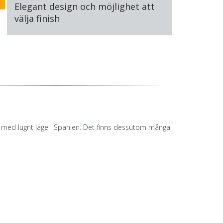
Elegant design och möjlighet att
välja finish
 by med lugnt läge i Spanien. Det finns dessutom många