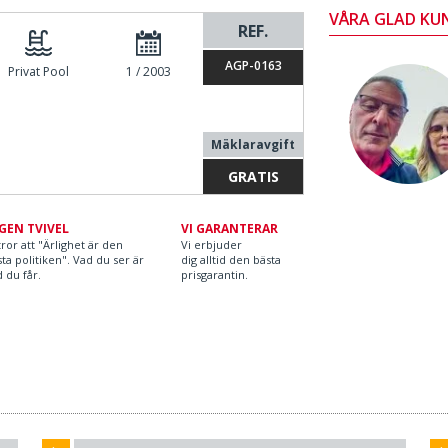
VÅRA GLAD KU
REF.
AGP-0163
Privat Pool
1 / 2003
Mäklaravgift
GRATIS
GEN TVIVEL
VI GARANTERAR
tror att "Ärlighet är den
Vi erbjuder
ta politiken". Vad du ser är
dig alltid den bästa
 du får.
prisgarantin.