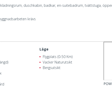
ädningsrum, duschkabin, badkar, en-suitebadrum, tvättstuga, öppen s
e byggnadsarbeten krävs
Läge
Flygplats (0-50 Km)
tängd)
Vacker Naturutsikt
Bergsutsikt
x
POW
ård