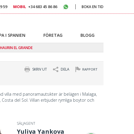
9 59
MOBIL
+34 683 45 86 86
BOKA EN TID
PA I SPANIEN
FÖRETAG
BLOGG
HAURIN EL GRANDE
SKRIV UT
DELA
RAPPORT
ad villa med panoramautsikter är belägen i Malaga,
, Costa del Sol. Villan erbjuder rymliga boytor och
SÄLJAGENT
Yuliya Yankova