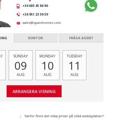
+34 683 45 86 86
+34 951 23 59 59
sales@spainhomes.com
NING
KONTOR
FRÅGA AGENT
AY
SUNDAY
MONDAY
TUESDAY
09
10
11
AUG
AUG
AUG
Varför finns det olika priser på olika webbplatser?