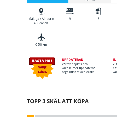
Málaga / Alhaurín
9
8
el Grande
0-50 km
UPPDATERAD
IN
BÄSTA PRIS
Vår webbplats och
Vi 
VARJE
växelkurser uppdateras
bäs
GÅNG
regelbundet och exakt.
vad
TOPP 3 SKÄL ATT KÖPA