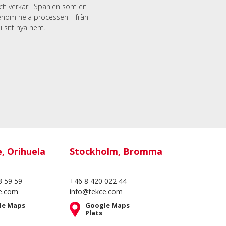
och verkar i Spanien som en
genom hela processen – från
i sitt nya hem.
e, Orihuela
Stockholm, Bromma
3 59 59
+46 8 420 022 44
e.com
info@tekce.com
le Maps
Google Maps
Plats