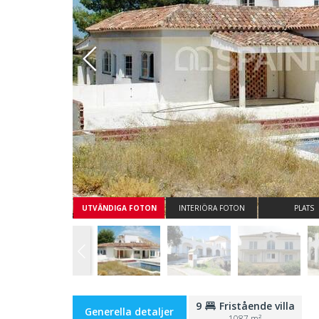
Whatsapp
UTVÄNDIGA FOTON
INTERIÖRA FOTON
PLATS
9
Fristående villa
Generella detaljer
1087 m²