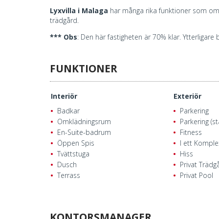
Lyxvilla i Malaga
har många rika funktioner som omkl
trädgård.
*** Obs
: Den här fastigheten är 70% klar. Ytterligar
FUNKTIONER
Interiör
Exteriör
Badkar
Parkering
Omklädningsrum
Parkering (s
En-Suite-badrum
Fitness
Öppen Spis
I ett Komple
Tvättstuga
Hiss
Dusch
Privat Trädg
Terrass
Privat Pool
KONTORSMANAGER