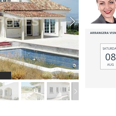
ARRANGERA VIS
SATURD
08
AUG