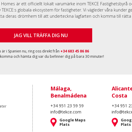
 Homes är ett officiellt lokalt varumärke inom TEKCE Fastighetsbyrå 
v TEKCE:s globala ekosystem för fastigheter. Vi vägleder våra kunder 
itta deras drömhem till att underteckna lagfarten och komma till rätta 
JAG VILL TRÄFFA DIG NU
är i Spanien nu, ring oss direkt från
+34 683 45 86 86
 komma och hämta dig var du befinner dig på bara 30 minuter!
Málaga,
Alicant
Benalmádena
Costa
+34 951 23 59 59
+34 951 2
eter
info@tekce.com
info@tekc
Google Maps
Goog
Plats
Plats