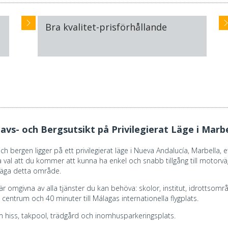
Bra kvalitet-prisförhållande
s- och Bergsutsikt på Privilegierat Läge i Marbe
h bergen ligger på ett privilegierat läge i Nueva Andalucía, Marbella,
 bra val att du kommer att kunna ha enkel och snabb tillgång till motor
erväga detta område.
är omgivna av alla tjänster du kan behöva: skolor, institut, idrottsområ
centrum och 40 minuter till Málagas internationella flygplats.
 hiss, takpool, trädgård och inomhusparkeringsplats.