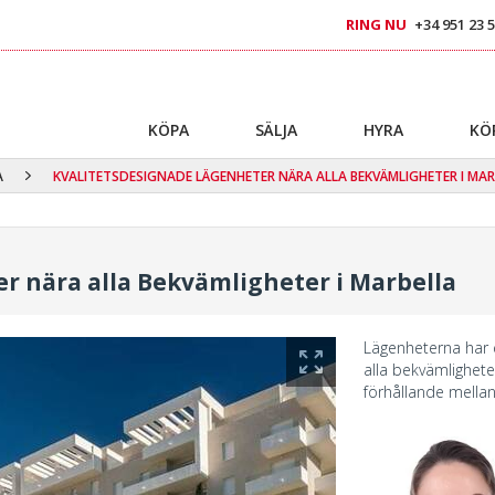
RING NU
+34 951 23 5
KÖPA
SÄLJA
HYRA
KÖ
A
KVALITETSDESIGNADE LÄGENHETER NÄRA ALLA BEKVÄMLIGHETER I MAR
r nära alla Bekvämligheter i Marbella
Lägenheterna har e
alla bekvämlighet
förhållande mellan 