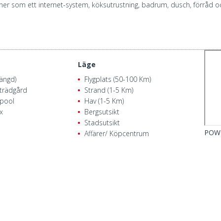
er som ett internet-system, köksutrustning, badrum, dusch, förråd och
Läge
tängd)
Flygplats (50-100 Km)
rädgård
Strand (1-5 Km)
pool
Hav (1-5 Km)
x
Bergsutsikt
Stadsutsikt
POW
Affärer/ Köpcentrum