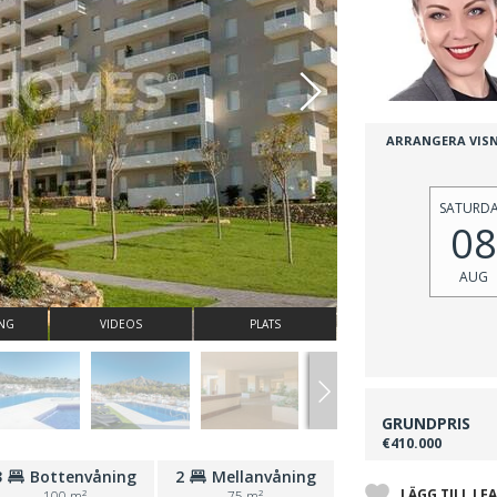
ARRANGERA VIS
SATURD
08
AUG
ING
VIDEOS
PLATS
GRUNDPRIS
€410.000
3
Bottenvåning
2
Mellanvåning
LÄGG TILL I F
100 m²
75 m²