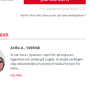
Pris uppdaterat
03.08.2026, 12.21
Varför finns det olika priser på olika webbplatser?
NDER
Atilla A., SVERIGE
Vi var nere i Spanien i April för att köpa en
lägenhet och stötta på Caglar. Vi skulle verkligen
vilja rekomendera honomoch tacka honom för
hans ...
Läs Mer