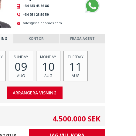
+34 683 45 86 86
+34 951 23 59 59
sales@spainhomes.com
NING
KONTOR
FRÅGA AGENT
AY
SUNDAY
MONDAY
TUESDAY
09
10
11
AUG
AUG
AUG
4.500.000 SEK
JAG VILL KÖPA
AVORITER