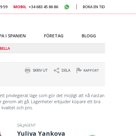
9 59
MOBIL
+34 683 45 86 86
BOKA EN TID
PA I SPANIEN
FÖRETAG
BLOGG
BELLA
SKRIV UT
DELA
RAPPORT
tt privilegierat läge som gör det möjligt att nå nästan
er genom att gå. Lägenheter erbjuder köpare ett bra
kvalitet och pris.
SÄLJAGENT
Yuliya Yankova