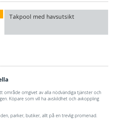
Takpool med havsutsikt
lla
 ett område omgivet av alla nödvändiga tjänster och
vägen. Köpare som vill ha avskildhet och avkoppling
den, parker, butiker, allt på en trevlig promenad.