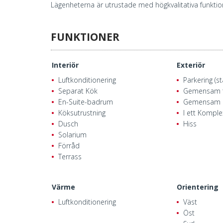
Lägenheterna är utrustade med högkvalitativa funktion
FUNKTIONER
Interiör
Exteriör
Luftkonditionering
Parkering (s
Separat Kök
Gemensam t
En-Suite-badrum
Gemensam 
Köksutrustning
I ett Komple
Dusch
Hiss
Solarium
Förråd
Terrass
Värme
Orientering
Luftkonditionering
Väst
Öst