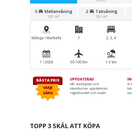
3
Mellanvåning
2
Takvåning
101 m²
101 m²
Málaga / Marbella
7
2, 3, 4
1 / 2026
50-100 km
1-5 km
UPPDATERAD
IN
BÄSTA PRIS
Vår webbplats och
Vi 
VARJE
växelkurser uppdateras
bäs
GÅNG
regelbundet och exakt.
vad
TOPP 3 SKÄL ATT KÖPA