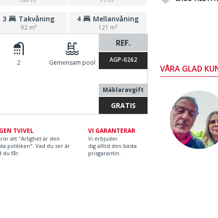
3
Takvåning
4
Mellanvåning
92 m²
121 m²
REF.
AGP-0262
2
Gemensam pool
VÅRA GLAD KU
Mäklaravgift
GRATIS
GEN TVIVEL
VI GARANTERAR
tror att "Ärlighet är den
Vi erbjuder
ta politiken". Vad du ser är
dig alltid den bästa
 du får.
prisgarantin.