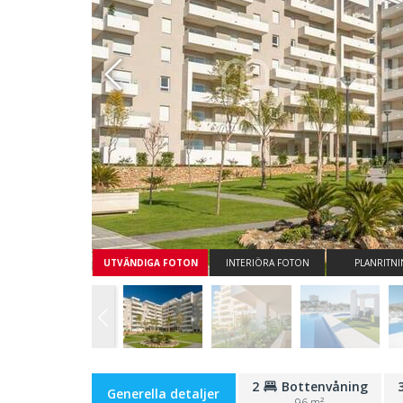
Whatsapp
UTVÄNDIGA FOTON
INTERIÖRA FOTON
PLANRITN
2
Bottenvåning
Generella detaljer
96 m²