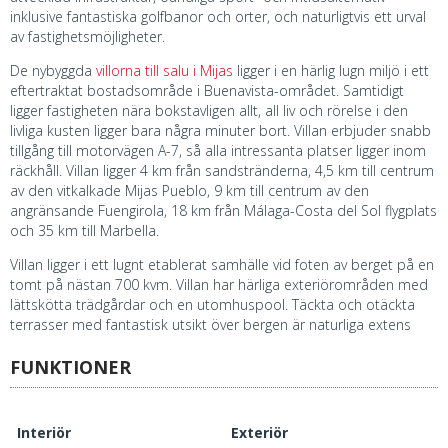
inklusive fantastiska golfbanor och orter, och naturligtvis ett urval
av fastighetsmöjligheter.
De nybyggda
villorna till salu i Mijas
ligger i en härlig lugn miljö i ett
eftertraktat bostadsområde i Buenavista-området. Samtidigt
ligger fastigheten nära bokstavligen allt, all liv och rörelse i den
livliga kusten ligger bara några minuter bort. Villan erbjuder snabb
tillgång till motorvägen A-7, så alla intressanta platser ligger inom
räckhåll. Villan ligger 4 km från sandstränderna, 4,5 km till centrum
av den vitkalkade Mijas Pueblo, 9 km till centrum av den
angränsande Fuengirola, 18 km från Málaga-Costa del Sol flygplats
och 35 km till Marbella.
Villan ligger i ett lugnt etablerat samhälle vid foten av berget på en
tomt på nästan 700 kvm. Villan har härliga exteriörområden med
lättskötta trädgårdar och en utomhuspool. Täckta och otäckta
terrasser med fantastisk utsikt över bergen är naturliga extens
FUNKTIONER
Interiör
Exteriör