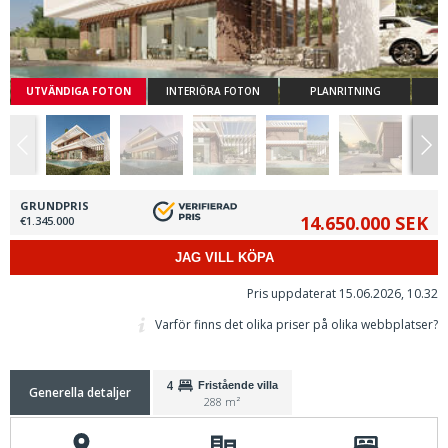
UTVÄNDIGA FOTON
INTERIÖRA FOTON
PLANRITNING
GRUNDPRIS
14.650.000 SEK
€1.345.000
JAG VILL KÖPA
Pris uppdaterat 15.06.2026, 10.32
Varför finns det olika priser på olika webbplatser?
4
Fristående villa
Generella detaljer
288 m²