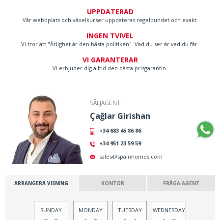
UPPDATERAD
Vår webbplats och växelkurser uppdateras regelbundet och exakt.
INGEN TVIVEL
Vi tror att "Ärlighet är den bästa politiken". Vad du ser är vad du får.
VI GARANTERAR
Vi erbjuder dig alltid den bästa prisgarantin.
SÄLJAGENT
Çağlar Girishan
+34 683 45 86 86
+34 951 23 59 59
sales@spainhomes.com
ARRANGERA VISNING
KONTOR
FRÅGA AGENT
SUNDAY
MONDAY
TUESDAY
WEDNESDAY