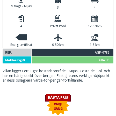
Málaga / Mijas
3
4
4
Privat Pool
12 / 2026
Energicertifikat
0-50 km
1-5 km
REF.
AGP-0786
Mäklaravgift
GRATIS
Villan ligger i ett lugnt bostadsområde i Mijas, Costa del Sol, och
har en härlig utsikt över bergen. Fastighetens verkliga höjdpunkt
är dess oslagbara värde-för-pengar-förhållande.
BÄSTA PRIS
VARJE
GÅNG