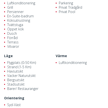
Luftkonditionering
Parkering
Grill
Privat Trädgård
Persienner
Privat Pool
En-Suite-badrum
Köksutrustning
Tvättstuga
Öppet kök
Dusch
Förråd
Terrass
Vitvaror
Läge
Värme
Flygplats (0-50 Km)
Luftkonditionering
Strand (1-5 Km)
Havsutsikt
Vacker Naturutsikt
Bergsutsikt
Stadsutsikt
Barer/ Restauranger
Orientering
Syd-Väst