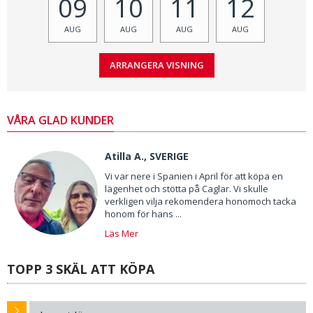
09
10
11
12
AUG
AUG
AUG
AUG
VÅRA GLAD KUNDER
Atilla A., SVERIGE
Vi var nere i Spanien i April för att köpa en
lägenhet och stötta på Caglar. Vi skulle
verkligen vilja rekomendera honomoch tacka
honom för hans ...
Läs Mer
TOPP 3 SKÄL ATT KÖPA