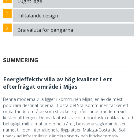
Lugnt läge
Tilltalande design
Bra valuta för pengarna
SUMMERING
Energieffektiv villa av hög kvalitet i ett
efterfrågat område i Mijas
Denna moderna villa ligger i kommunen Mijas, en av de mest
populära destinationerna i Costa del Sol. Kommunen täcker ett
omfattande område som sträcker sig från sandstränderna vid
kusten till bergen. Denna fantastiska kosmopolitiska enklav har ett
behagligt milt klimat under hela året, bekväma vägförbindelser,
närhet till den internationella flygplatsen Málaga-Costa del Sol,
utvecklad infrastruktur, oändliga sport- och fritidsalternativ