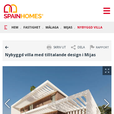
HEM
FASTIGHET
MÁLAGA
MIJAS
NYBYGGD VILLA MED TI
SKRIV UT
DELA
RAPPORT
Nybyggd villa med tilltalande design i Mijas