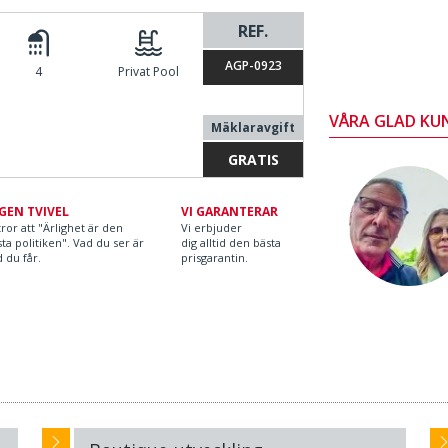
REF.
AGP-0923
4
Privat Pool
VÅRA GLAD KU
Mäklaravgift
GRATIS
GEN TVIVEL
VI GARANTERAR
tror att "Ärlighet är den
Vi erbjuder
ta politiken". Vad du ser är
dig alltid den bästa
 du får.
prisgarantin.