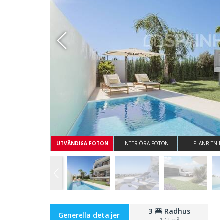
Whatsapp
UTVÄNDIGA FOTON
INTERIÖRA FOTON
PLANRITN
3
Radhus
Generella detaljer
172 m²