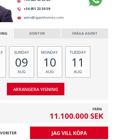
+34 951 23 59 59
sales@spainhomes.com
NING
KONTOR
FRÅGA AGENT
AY
SUNDAY
MONDAY
TUESDAY
09
10
11
AUG
AUG
AUG
FRÅN
11.100.000 SEK
JAG VILL KÖPA
AVORITER