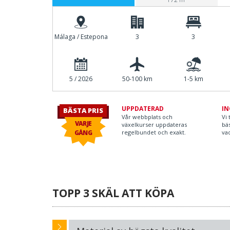
Málaga / Estepona
3
3
5 / 2026
50-100 km
1-5 km
UPPDATERAD
IN
BÄSTA PRIS
Vår webbplats och
Vi 
VARJE
växelkurser uppdateras
bäs
GÅNG
regelbundet och exakt.
vad
TOPP 3 SKÄL ATT KÖPA