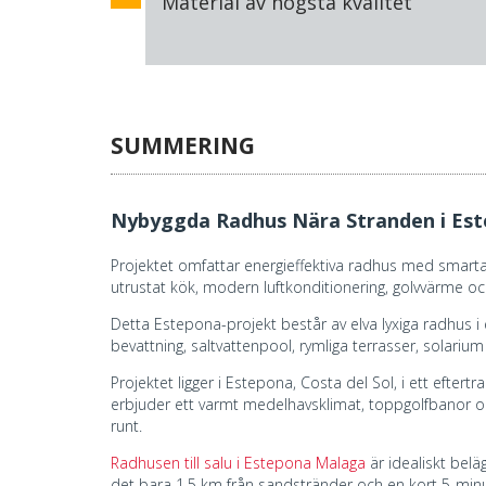
Material av högsta kvalitet
SUMMERING
Nybyggda Radhus Nära Stranden i Es
Projektet omfattar energieffektiva radhus med smarta 
utrustat kök, modern luftkonditionering, golvvärme o
Detta Estepona-projekt består av elva lyxiga radhus 
bevattning, saltvattenpool, rymliga terrasser, solarium
Projektet ligger i Estepona, Costa del Sol, i ett eft
erbjuder ett varmt medelhavsklimat, toppgolfbanor och
runt.
Radhusen till salu i Estepona Malaga
är idealiskt belä
det bara 1,5 km från sandstränder och en kort 5-minute