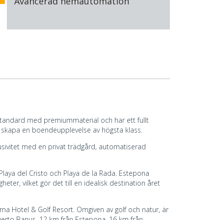
Avancerad hemautomation
 standard med premiummaterial och har ett fullt
tt skapa en boendeupplevelse av högsta klass.
usivitet med en privat trädgård, automatiserad
 Playa del Cristo och Playa de la Rada. Estepona
r, vilket gör det till en idealisk destination året
rna Hotel & Golf Resort. Omgiven av golf och natur, är
 Puerto Banus, 12 km från Estepona, 16 km från