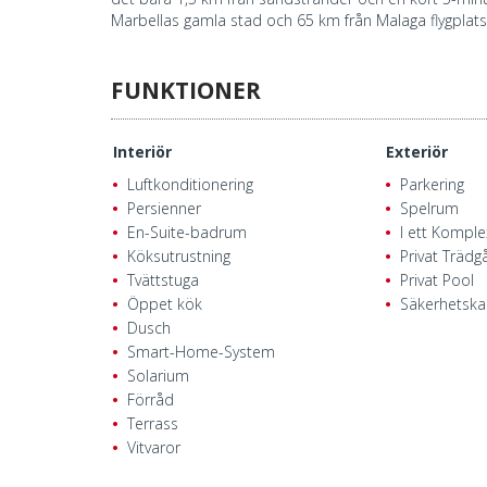
Marbellas gamla stad och 65 km från Malaga flygplats
FUNKTIONER
Interiör
Exteriör
Luftkonditionering
Parkering
Persienner
Spelrum
En-Suite-badrum
I ett Komple
Köksutrustning
Privat Trädg
Tvättstuga
Privat Pool
Öppet kök
Säkerhetsk
Dusch
Smart-Home-System
Solarium
Förråd
Terrass
Vitvaror