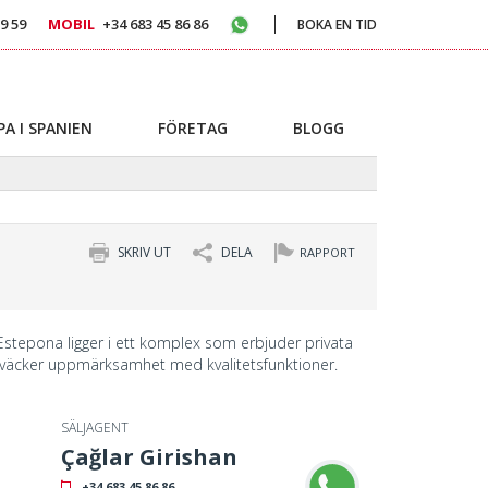
9 59
MOBIL
+34 683 45 86 86
BOKA EN TID
PA I SPANIEN
FÖRETAG
BLOGG
SKRIV UT
DELA
RAPPORT
Estepona ligger i ett komplex som erbjuder privata
väcker uppmärksamhet med kvalitetsfunktioner.
SÄLJAGENT
Çağlar Girishan
+34 683 45 86 86