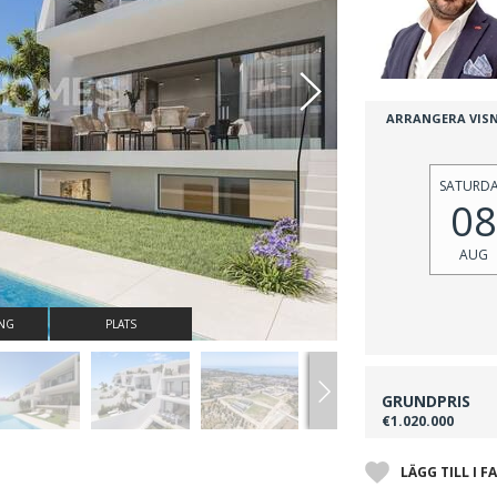
ARRANGERA VIS
SATURD
08
AUG
ING
PLATS
GRUNDPRIS
€1.020.000
LÄGG TILL I F