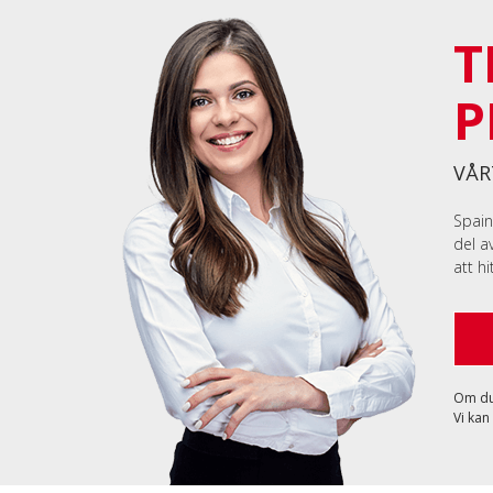
T
P
VÅR
Spain
del a
att h
Om du 
Vi kan