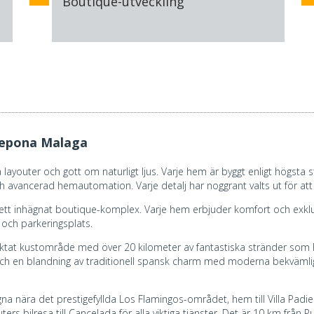
Boutique-utveckling
tepona Malaga
layouter och gott om naturligt ljus. Varje hem är byggt enligt högsta
ch avancerad hemautomation. Varje detalj har noggrant valts ut för a
i ett inhägnat boutique-komplex. Varje hem erbjuder komfort och exkl
 och parkeringsplats.
ertraktat kustområde med över 20 kilometer av fantastiska stränder som
 en blandning av traditionell spansk charm med moderna bekvämlighete
gna nära det prestigefyllda Los Flamingos-området, hem till Villa Padie
rs bilresa till Cancelada för alla viktiga tjänster. Det är 10 km från