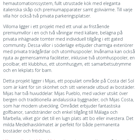
hemautomationssystem, fullt utrustade kök med eleganta
italienska skåp och premiumapparater samt golvvärme. Till varje
villa hör också två privata parkeringsplatser.
Villorna ligger i ett projekt med ett urval av fristående
premiumvillor i en och två våningar med källare, belägna på
privata inhägnade tomter med individuell tillgång i ett gated
community. Dessa villor i söderläge erbjuder charmiga exteriörer
med privata trädgårdar och utomhuspooler. Invånarna kan också
njuta av gemensamma faciliteter, inklusive två utomhuspooler, en
poolbar, ett klubbhus, ett utomhusgym, ett samarbetsutrymme
och en lekplats för barn.
Detta projekt ligger i Mijas, ett populärt område på Costa del Sol
som är känt för sin skönhet och sitt varierade utbud av bostäder.
Mijas har två huvuddelar: Mijas Pueblo, med vacker utsikt över
bergen och traditionella andalusiska byggnader, och Mijas Costa,
som har modern utveckling. Området erbjuder fantastiska
golfbanor, sandstränder och enkel tillgång till Málaga och
Marbella, vilket gör det till en lugn plats att bo eller investera. Det
milda Medelhavsklimatet är perfekt för både permanenta
bostäder och fritidshus.