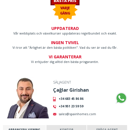
BÄSTA PRIS
VARJE
GÅNG
UPPDATERAD
Vår webbplats och växelkurser uppdateras regelbundet och exakt.
INGEN TVIVEL
Vi tror att "Ärlighet är den bästa politiken". Vad du ser är vad du får.
VI GARANTERAR
Vi erbjuder dig alltid den bästa prisgarantin.
SÄLJAGENT
Çağlar Girishan
+34 683 45 86 86
+34 951 23 59 59
sales@spainhomes.com
ARRANGERA VISNING
KONTOR
FRÅGA AGENT