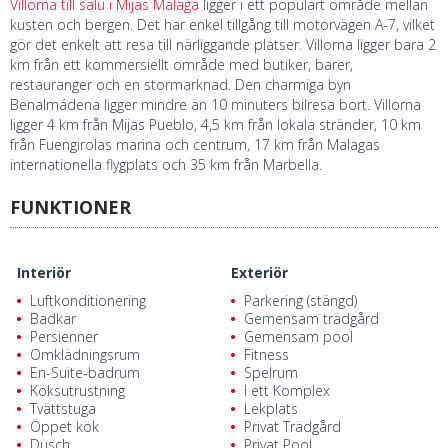
Villorna till salu i Mijas Malaga
ligger i ett populärt område mellan
kusten och bergen. Det har enkel tillgång till motorvägen A-7, vilket
gör det enkelt att resa till närliggande platser. Villorna ligger bara 2
km från ett kommersiellt område med butiker, barer,
restauranger och en stormarknad. Den charmiga byn
Benalmádena ligger mindre än 10 minuters bilresa bort. Villorna
ligger 4 km från Mijas Pueblo, 4,5 km från lokala stränder, 10 km
från Fuengirolas marina och centrum, 17 km från Malagas
internationella flygplats och 35 km från Marbella.
FUNKTIONER
Interiör
Exteriör
Luftkonditionering
Parkering (stängd)
Badkar
Gemensam trädgård
Persienner
Gemensam pool
Omklädningsrum
Fitness
En-Suite-badrum
Spelrum
Köksutrustning
I ett Komplex
Tvättstuga
Lekplats
Öppet kök
Privat Trädgård
Dusch
Privat Pool