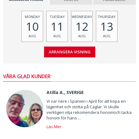
MONDAY
TUESDAY
WEDNESDAY
THURSDAY
10
11
12
13
AUG
AUG
AUG
AUG
VÅRA GLAD KUNDER
Atilla A., SVERIGE
Vi var nere i Spanien i April för att köpa en
lägenhet och stötta på Caglar. Vi skulle
verkligen vilja rekomendera honomoch tacka
honom för hans ...
Läs Mer