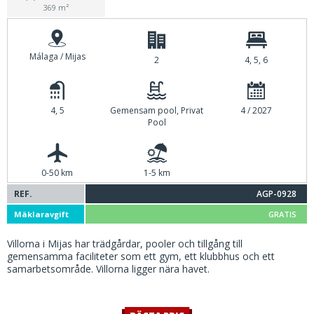
369 m²
Málaga / Mijas
2
4, 5, 6
4, 5
Gemensam pool, Privat
4 / 2027
Pool
0-50 km
1-5 km
REF.
AGP-0928
Mäklaravgift
GRATIS
Villorna i Mijas har trädgårdar, pooler och tillgång till
gemensamma faciliteter som ett gym, ett klubbhus och ett
samarbetsområde. Villorna ligger nära havet.