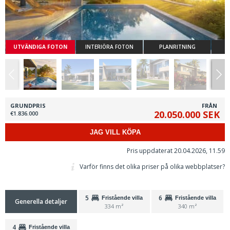
UTVÄNDIGA FOTON
INTERIÖRA FOTON
PLANRITNING
GRUNDPRIS
FRÅN
20.050.000 SEK
€1.836.000
JAG VILL KÖPA
Pris uppdaterat 20.04.2026, 11.59
Varför finns det olika priser på olika webbplatser?
5
6
Fristående villa
Fristående villa
Generella detaljer
334 m²
340 m²
4
Fristående villa