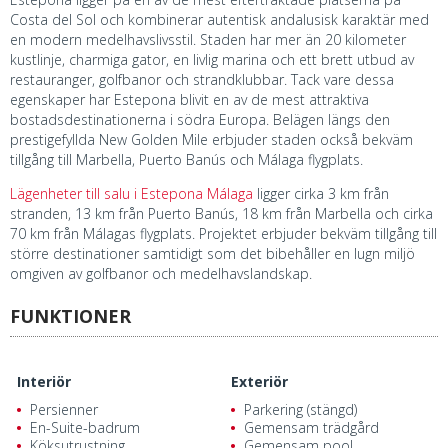
Costa del Sol och kombinerar autentisk andalusisk karaktär med
en modern medelhavslivsstil. Staden har mer än 20 kilometer
kustlinje, charmiga gator, en livlig marina och ett brett utbud av
restauranger, golfbanor och strandklubbar. Tack vare dessa
egenskaper har Estepona blivit en av de mest attraktiva
bostadsdestinationerna i södra Europa. Belägen längs den
prestigefyllda New Golden Mile erbjuder staden också bekväm
tillgång till Marbella, Puerto Banús och Málaga flygplats.
Lägenheter till salu i Estepona Málaga
ligger cirka 3 km från
stranden, 13 km från Puerto Banús, 18 km från Marbella och cirka
70 km från Málagas flygplats. Projektet erbjuder bekväm tillgång till
större destinationer samtidigt som det bibehåller en lugn miljö
omgiven av golfbanor och medelhavslandskap.
FUNKTIONER
Interiör
Exteriör
Persienner
Parkering (stängd)
En-Suite-badrum
Gemensam trädgård
Köksutrustning
Gemensam pool