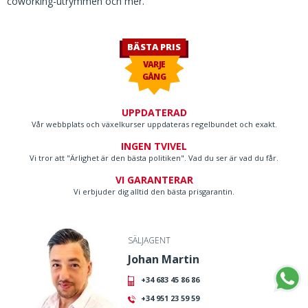
coworking-utrymmen och mer.
BÄSTA PRIS
VARJE
GÅNG
UPPDATERAD
Vår webbplats och växelkurser uppdateras regelbundet och exakt.
INGEN TVIVEL
Vi tror att "Ärlighet är den bästa politiken". Vad du ser är vad du får.
VI GARANTERAR
Vi erbjuder dig alltid den bästa prisgarantin.
SÄLJAGENT
Johan Martin
+34 683 45 86 86
+34 951 23 59 59