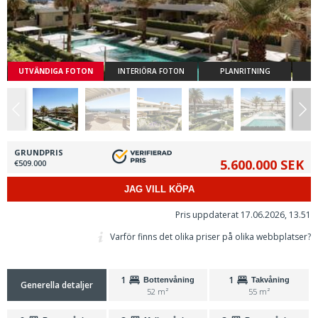
UTVÄNDIGA FOTON
INTERIÖRA FOTON
PLANRITNING
GRUNDPRIS
5.600.000 SEK
€509.000
JAG VILL KÖPA
Pris uppdaterat 17.06.2026, 13.51
Varför finns det olika priser på olika webbplatser?
1
1
Bottenvåning
Takvåning
Generella detaljer
52 m²
55 m²