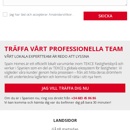
Jag har läst och accepterar
Användarvillkor
.
TRÄFFA VÅRT PROFESSIONELLA TEAM
VÅRT LOKALA EXPERTTEAM ÄR REDO ATT LYSSNA
Spain Homes är ett officiellt lokalt varumärke inom TEKCE Fastighetsbyrå och
verkar i Spanien som en del av TEKCE:s globala ekosystem för fastigheter. Vi
vägleder våra kunder genom hela processen – från att hitta deras drömhem
till att underteckna lagfarten och komma till rätta i sitt nya hem.
JAG VILL TRÄFFA DIG NU
Om du är i Spanien nu, ring oss direkt från
+34 683 45 86 86
Vi kan komma och hämta dig var du befinner dig på bara 30 minuter!
LANDSIDOR
Gå till startsidan