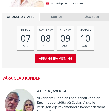
sales@spainhomes.com
ARRANGERA VISNING
KONTOR
FRÅGA AGENT
FRIDAY
SATURDAY
SUNDAY
MONDAY
07
08
09
10
AUG
AUG
AUG
AUG
VÅRA GLAD KUNDER
Atilla A., SVERIGE
Vi var nere i Spanien i April för att köpa en
lägenhet och stötta på Caglar. Vi skulle
verkligen vilja rekomendera honomoch tacka