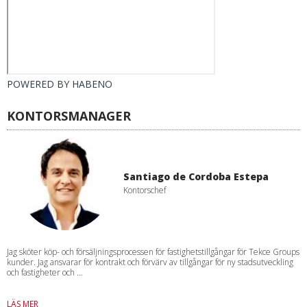
POWERED BY
HABENO
KONTORSMANAGER
Santiago de Cordoba Estepa
Kontorschef
Jag sköter köp- och försäljningsprocessen för fastighetstillgångar för Tekce Groups
kunder. Jag ansvarar för kontrakt och förvärv av tillgångar för ny stadsutveckling
och fastigheter och ...
LÄS MER