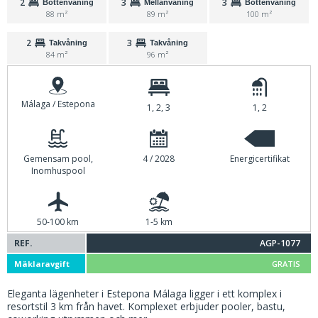
2
3
3
Bottenvåning
Mellanvåning
Bottenvåning
88 m²
89 m²
100 m²
2
3
Takvåning
Takvåning
84 m²
96 m²
Málaga / Estepona
1, 2, 3
1, 2
Gemensam pool,
4 / 2028
Energicertifikat
Inomhuspool
50-100 km
1-5 km
REF.
AGP-1077
Mäklaravgift
GRATIS
Eleganta lägenheter i Estepona Málaga ligger i ett komplex i
resortstil 3 km från havet. Komplexet erbjuder pooler, bastu,