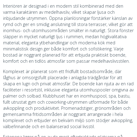
Interiören är designad i en modern stil kombinerad med den
varma karaktären av medelhavsliv, vilket skapar ljusa och
inbjudande utrymmen. Öppna planlösningar förstärker känslan av
rymd och ger en smidig anslutning till stora terrasser, vilket gör att
inomhus- och utomhusområden smälter in naturligt. Stora fönster
släpper in mycket naturligt ljus i rummen, medan högkvalitativa
material, eleganta ytbehandlingar och moderna kök med
minimalistisk design ger både komfort och sofistikering. Varje
bostad är noggrant planerad för att erbjuda praktiskt boende,
komfort och en tidlös atmosfär som passar medelhavslivsstilen.
Komplexet är planerat som ett fridfullt bostadsområde, där
låghus är omsorgsfullt placerade i anlagda trädgårdar för att
skapa en lugn och privat atmosfär. De boende kan njuta av en rad
faciliteter i resortstil, inklusive eleganta utomhuspooler omgivna av
palmer och solbad. Klubbhuset har en inomhuspool, spa, bastu,
fullt utrustat gym och coworking-utrymmen utformade för både
avkoppling och produktivitet. Promenadstiger, grönområden och
gemensamma fritidsområden är noggrant arrangerade i hela
komplexet och erbjuder en bekväm miljö som stödjer avkoppling,
välbefinnande och en balanserad social livsstil.
Estepona ligger på en av de mest eftertraktade platserna på