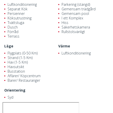
Luftkonditionering
Parkering (stängd)
Separat Kök
Gemensam trädgård
Persienner
Gemensam pool
Köksutrustning
I ett Komplex
Tvättstuga
Hiss
Dusch
Säkerhetskamera
Förråd
Rullstolsvänligt
Terrass
Läge
Värme
Flygplats (0-50 Km)
Luftkonditionering
Strand (1-5 Km)
Hav (1-5 Km)
Havsutsikt
Busstation
Affärer/ Köpcentrum
Barer/ Restauranger
Orientering
Syd