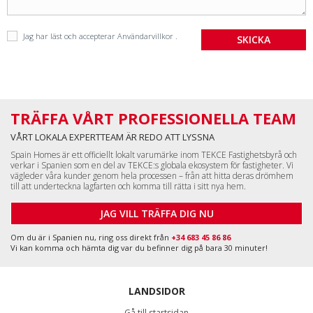
Jag har läst och accepterar
Användarvillkor
.
TRÄFFA VÅRT PROFESSIONELLA TEAM
VÅRT LOKALA EXPERTTEAM ÄR REDO ATT LYSSNA
Spain Homes är ett officiellt lokalt varumärke inom TEKCE Fastighetsbyrå och
verkar i Spanien som en del av TEKCE:s globala ekosystem för fastigheter. Vi
vägleder våra kunder genom hela processen – från att hitta deras drömhem
till att underteckna lagfarten och komma till rätta i sitt nya hem.
JAG VILL TRÄFFA DIG NU
Om du är i Spanien nu, ring oss direkt från
+34 683 45 86 86
Vi kan komma och hämta dig var du befinner dig på bara 30 minuter!
LANDSIDOR
Gå till startsidan