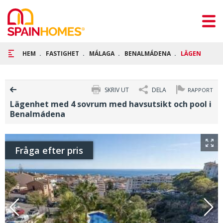
HEM
FASTIGHET
MÁLAGA
BENALMÁDENA
LÄGENHET ME
SKRIV UT
DELA
RAPPORT
Lägenhet med 4 sovrum med havsutsikt och pool i
Benalmádena
Fråga efter pris