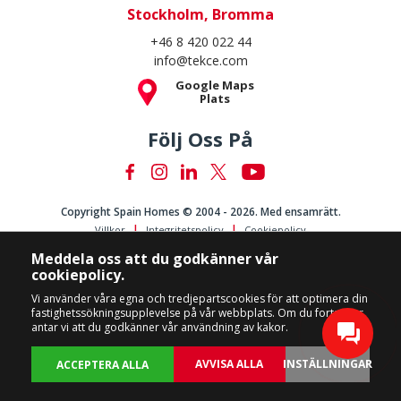
Stockholm, Bromma
+46 8 420 022 44
info@tekce.com
Google Maps
Plats
Följ Oss På
Copyright Spain Homes © 2004 - 2026. Med ensamrätt.
Villkor
Integritetspolicy
Cookiepolicy
Meddela oss att du godkänner vår
cookiepolicy.
Vi använder våra egna och tredjepartscookies för att optimera din
fastighetssökningsupplevelse på vår webbplats. Om du fortsätter
antar vi att du godkänner vår användning av kakor.
AVVISA ALLA
INSTÄLLNINGAR
ACCEPTERA ALLA
TILLBAKA
FASTIGHETER
ANPASSA