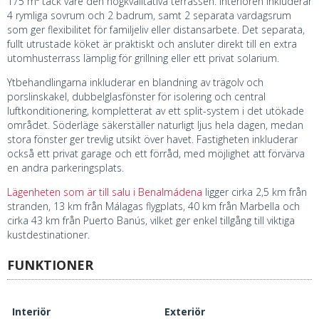
175 m² tack vare den högkvalitativa terrassen. Interiören inkluderar
4 rymliga sovrum och 2 badrum, samt 2 separata vardagsrum
som ger flexibilitet för familjeliv eller distansarbete. Det separata,
fullt utrustade köket är praktiskt och ansluter direkt till en extra
utomhusterrass lämplig för grillning eller ett privat solarium.
Ytbehandlingarna inkluderar en blandning av trägolv och
porslinskakel, dubbelglasfönster för isolering och central
luftkonditionering, kompletterat av ett split-system i det utökade
området. Söderläge säkerställer naturligt ljus hela dagen, medan
stora fönster ger trevlig utsikt över havet. Fastigheten inkluderar
också ett privat garage och ett förråd, med möjlighet att förvärva
en andra parkeringsplats.
Lägenheten som är till salu i Benalmádena
ligger cirka 2,5 km från
stranden, 13 km från Málagas flygplats, 40 km från Marbella och
cirka 43 km från Puerto Banús, vilket ger enkel tillgång till viktiga
kustdestinationer.
FUNKTIONER
Interiör
Exteriör