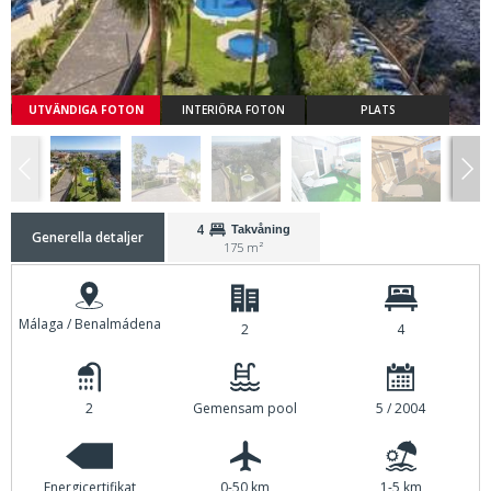
UTVÄNDIGA FOTON
INTERIÖRA FOTON
PLATS
4
Takvåning
Generella detaljer
175 m²
Málaga / Benalmádena
2
4
2
Gemensam pool
5 / 2004
Energicertifikat
0-50 km
1-5 km