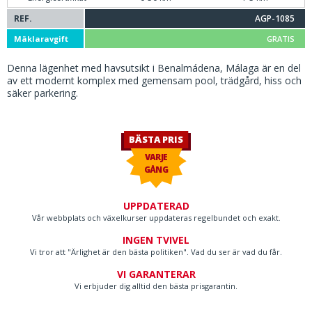
REF.
AGP-1085
Mäklaravgift
GRATIS
Denna lägenhet med havsutsikt i Benalmádena, Málaga är en del
av ett modernt komplex med gemensam pool, trädgård, hiss och
säker parkering.
BÄSTA PRIS
VARJE
GÅNG
UPPDATERAD
Vår webbplats och växelkurser uppdateras regelbundet och exakt.
INGEN TVIVEL
Vi tror att "Ärlighet är den bästa politiken". Vad du ser är vad du får.
VI GARANTERAR
Vi erbjuder dig alltid den bästa prisgarantin.