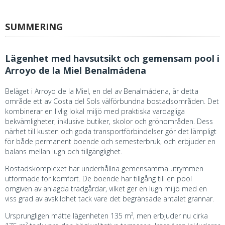
SUMMERING
Lägenhet med havsutsikt och gemensam pool i
Arroyo de la Miel Benalmádena
Beläget i Arroyo de la Miel, en del av Benalmádena, är detta
område ett av Costa del Sols välförbundna bostadsområden. Det
kombinerar en livlig lokal miljö med praktiska vardagliga
bekvämligheter, inklusive butiker, skolor och grönområden. Dess
närhet till kusten och goda transportförbindelser gör det lämpligt
för både permanent boende och semesterbruk, och erbjuder en
balans mellan lugn och tillgänglighet.
Bostadskomplexet har underhållna gemensamma utrymmen
utformade för komfort. De boende har tillgång till en pool
omgiven av anlagda trädgårdar, vilket ger en lugn miljö med en
viss grad av avskildhet tack vare det begränsade antalet grannar.
Ursprungligen mätte lägenheten 135 m², men erbjuder nu cirka