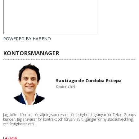
POWERED BY
HABENO
KONTORSMANAGER
Santiago de Cordoba Estepa
Kontorschef
Jag sköter köp- och försäljningsprocessen för fastighetstillgångar för Tekce Groups
kunder. Jag ansvarar för kontrakt och förvärv av tillgångar för ny stadsutveckling
och fastigheter och ...
LÄS MER