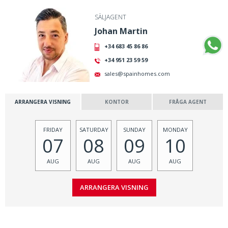
SÄLJAGENT
Johan Martin
+34 683 45 86 86
+34 951 23 59 59
sales@spainhomes.com
ARRANGERA VISNING
KONTOR
FRÅGA AGENT
FRIDAY
SATURDAY
SUNDAY
MONDAY
07
08
09
10
AUG
AUG
AUG
AUG