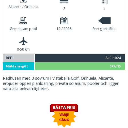
Alicante / Orihuela
3
3
Gemensam pool
12 / 2026
Energicertifikat
0-50 km
REF.
ALC-1024
Mäklaravgift
GRATIS
Radhusen med 3 sovrum i Vistabella Golf, Orihuela, Alicante,
erbjuder öppen planlösning, privata solarium, pooler och ligger
nära alla bekvämligheter.
BÄSTA PRIS
VARJE
GÅNG