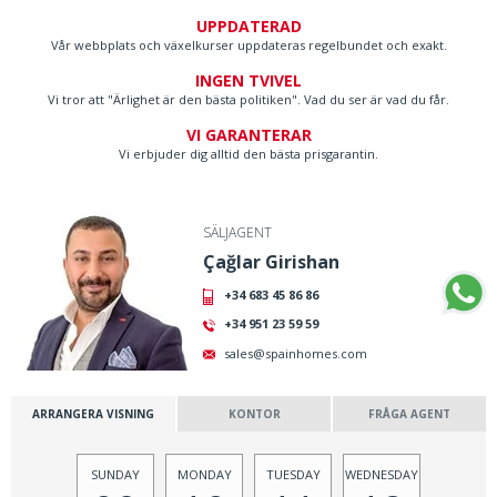
UPPDATERAD
Vår webbplats och växelkurser uppdateras regelbundet och exakt.
INGEN TVIVEL
Vi tror att "Ärlighet är den bästa politiken". Vad du ser är vad du får.
VI GARANTERAR
Vi erbjuder dig alltid den bästa prisgarantin.
SÄLJAGENT
Çağlar Girishan
+34 683 45 86 86
+34 951 23 59 59
sales@spainhomes.com
ARRANGERA VISNING
KONTOR
FRÅGA AGENT
SUNDAY
MONDAY
TUESDAY
WEDNESDAY