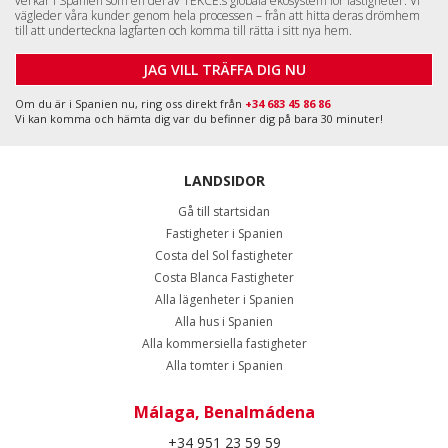
verkar i Spanien som en del av TEKCE:s globala ekosystem för fastigheter. Vi
vägleder våra kunder genom hela processen – från att hitta deras drömhem
till att underteckna lagfarten och komma till rätta i sitt nya hem.
JAG VILL TRÄFFA DIG NU
Om du är i Spanien nu, ring oss direkt från
+34 683 45 86 86
Vi kan komma och hämta dig var du befinner dig på bara 30 minuter!
LANDSIDOR
Gå till startsidan
Fastigheter i Spanien
Costa del Sol fastigheter
Costa Blanca Fastigheter
Alla lägenheter i Spanien
Alla hus i Spanien
Alla kommersiella fastigheter
Alla tomter i Spanien
Málaga, Benalmádena
+34 951 23 59 59