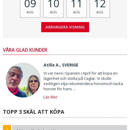
09
10
11
12
AUG
AUG
AUG
AUG
VÅRA GLAD KUNDER
Atilla A., SVERIGE
Vi var nere i Spanien i April för att köpa en
lägenhet och stötta på Caglar. Vi skulle
verkligen vilja rekomendera honomoch tacka
honom för hans ...
Läs Mer
TOPP 3 SKÄL ATT KÖPA