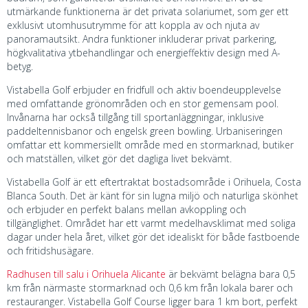
utmärkande funktionerna är det privata solariumet, som ger ett
exklusivt utomhusutrymme för att koppla av och njuta av
panoramautsikt. Andra funktioner inkluderar privat parkering,
högkvalitativa ytbehandlingar och energieffektiv design med A-
betyg.
Vistabella Golf erbjuder en fridfull och aktiv boendeupplevelse
med omfattande grönområden och en stor gemensam pool.
Invånarna har också tillgång till sportanläggningar, inklusive
paddeltennisbanor och engelsk green bowling. Urbaniseringen
omfattar ett kommersiellt område med en stormarknad, butiker
och matställen, vilket gör det dagliga livet bekvämt.
Vistabella Golf är ett eftertraktat bostadsområde i Orihuela, Costa
Blanca South. Det är känt för sin lugna miljö och naturliga skönhet
och erbjuder en perfekt balans mellan avkoppling och
tillgänglighet. Området har ett varmt medelhavsklimat med soliga
dagar under hela året, vilket gör det idealiskt för både fastboende
och fritidshusägare.
Radhusen till salu i Orihuela Alicante
är bekvämt belägna bara 0,5
km från närmaste stormarknad och 0,6 km från lokala barer och
restauranger. Vistabella Golf Course ligger bara 1 km bort, perfekt